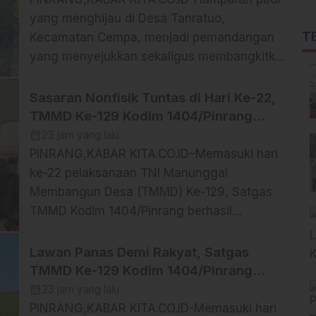
sepanjang bantaran Sungai Saddang yang
yang menghijau di Desa Tanratuo,
merupakan salah satu ruang terbuka publik
T
Kecamatan Cempa, menjadi pemandangan
dan […]
yang menyejukkan sekaligus membangkitkan
semangat personel Satgas TMMD Ke-129
Kodim 1404/Pinrang saat melaksanakan apel
Sasaran Nonfisik Tuntas di Hari Ke-22,
pagi, Jumat (07/08/2026). Apel pagi yang
TMMD Ke-129 Kodim 1404/Pinrang
digelar sebelum memulai aktivitas rutin
Tinggalkan Bekal Berharga bagi Warga
calendar_month
23 jam yang lalu
menjadi momen penting untuk melakukan
PINRANG,KABAR KITA.CO.ID–Memasuki hari
pengecekan personel, pembagian tugas,
ke-22 pelaksanaan TNI Manunggal
serta penyampaian arahan agar seluruh
Membangun Desa (TMMD) Ke-129, Satgas
sasaran fisik maupun nonfisik […]
TMMD Kodim 1404/Pinrang berhasil
menuntaskan seluruh sasaran nonfisik yang
telah diprogramkan di Desa Tanratuo,
Lawan Panas Demi Rakyat, Satgas
Kecamatan Cempa, Jumat (07/08/2026).
TMMD Ke-129 Kodim 1404/Pinrang
Keberhasilan tersebut menjadi bukti bahwa
Terus Kebut Penyelesaian Sasaran
calendar_month
23 jam yang lalu
TMMD tidak hanya berfokus pada
PINRANG,KABAR KITA.CO.ID-Memasuki hari