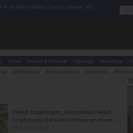
R RI Muslimin Bando Dukung Skema TPG
Bupati Sy
n
Membangu
BERANDA
EPAPER
LEGALITAS
PEDOMA
h
Dunia
Hukum & Kriminal
Olahraga
Teknologi
Tr
rap
##Makassar
##bupatisidrap
##Jakarta
##malin
T
Peduli Lingkungan, Komunitas Peduli
Lingkungan Bersama Himpunan Insan
Pers (Hipsi ) Enrekang Bersih-Bersih
calendar_month
20 jam yang lalu