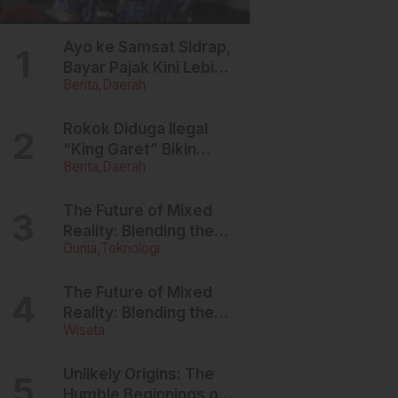
Ayo ke Samsat Sidrap,
Bayar Pajak Kini Lebih
Berita
Daerah
Ringan, Denda Dihapus,
Balik Nama
Dipermudah
Rokok Diduga Ilegal
“King Garet” Bikin
Berita
Daerah
Ketagihan, Warga
Sulsel Curigai
Kandungan Zat
The Future of Mixed
Berbahaya
Reality: Blending the
Dunia
Teknologi
Virtual and the Real
The Future of Mixed
Reality: Blending the
Wisata
Virtual and the Real
Unlikely Origins: The
Humble Beginnings of