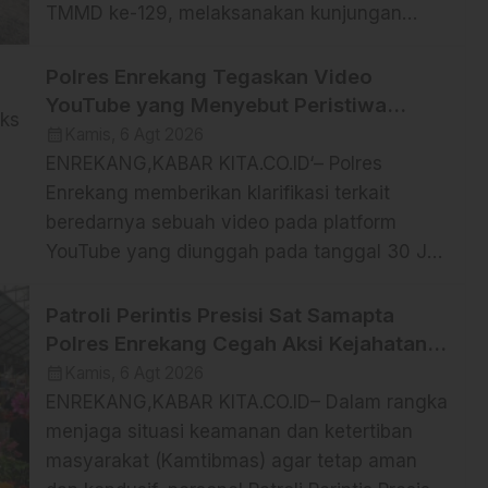
TMMD ke-129, melaksanakan kunjungan
kerja dalam rangka pengawasan dan evaluasi
pelaksanaan program TNI Manunggal
Polres Enrekang Tegaskan Video
Membangun Desa (TMMD) ke-129 Kodim
YouTube yang Menyebut Peristiwa
1404/Pinrang di Desa Tanratuo, Kecamatan
Pembunuhan di Enrekang adalah Hoaks
calendar_month
Kamis, 6 Agt 2026
Cempa, Kabupaten Pinrang, Jumat
ENREKANG,KABAR KITA.CO.ID‘– Polres
(07/08/2026). Kegiatan Wasev ini bertujuan
Enrekang memberikan klarifikasi terkait
untuk memastikan seluruh sasaran fisik
beredarnya sebuah video pada platform
maupun nonfisik […]
YouTube yang diunggah pada tanggal 30 Juli
2026 oleh akun @satelitmisteri99 dengan
judul “Mengungkap kejahatan Ipda Malik
Patroli Perintis Presisi Sat Samapta
seorang perwira polisi yang tega membunuh
Polres Enrekang Cegah Aksi Kejahatan,
saksi demi uang 1 Milyar”, Kamis (5/8/26).
Premanisme, dan Gangguan Kamtibmas
calendar_month
Kamis, 6 Agt 2026
Video tersebut memuat narasi yang
ENREKANG,KABAR KITA.CO.ID– Dalam rangka
menyebutkan bahwa peristiwa tersebut
menjaga situasi keamanan dan ketertiban
terjadi di Kabupaten Enrekang. […]
masyarakat (Kamtibmas) agar tetap aman