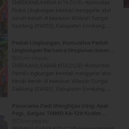
Sampah di Lokasi Destinasi Wisata
ENREKANG,KABAR KITA.CO.ID,–Komunitas
SWISS.
Peduli Lingkungan kembali menggelar aksi
bersih-bersih di kawasan Wilayah Sungai
Saddang (SWISS), Kabupaten Enrekang,
Jumat (7/8/2026). Kegiatan ini dilaksanakan
bersama Dinas Lingkungan Hidup (DLH)
Peduli Lingkungan, Komunitas Peduli
Kabupaten Enrekang dan Himpunan Insan
Lingkungan Bersama Himpunan Insan
Pers Solidaritas Indonesia (HIPSI) Enrekang.
Pers (Hipsi ) Enrekang Bersih-Bersih
calendar_month
20 jam yang lalu
Aksi kerja bakti menyasar area taman dan
Sampah di Lokasi Destinasi Wisata
ENREKANG,KABAR KITA.CO.ID,–Komunitas
SWISS.
sepanjang bantaran Sungai Saddang yang
Peduli Lingkungan kembali menggelar aksi
merupakan salah satu ruang terbuka publik
bersih-bersih di kawasan Wilayah Sungai
dan […]
Saddang (SWISS), Kabupaten Enrekang,
Jumat (7/8/2026). Kegiatan ini dilaksanakan
bersama Dinas Lingkungan Hidup (DLH)
Panorama Padi Menghijau Iringi Apel
Kabupaten Enrekang dan Himpunan Insan
Pagi, Satgas TMMD Ke-129 Kodim
Pers Solidaritas Indonesia (HIPSI) Enrekang.
1404/Pinrang Makin Bersemangat
calendar_month
23 jam yang lalu
Aksi kerja bakti menyasar area taman dan
PINRANG,KABAR KITA.CO.ID-Hamparan padi