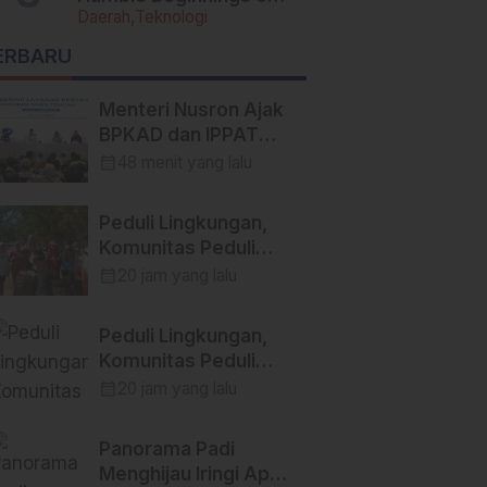
Daerah
Teknologi
Today’s Tech Titans
ERBARU
Menteri Nusron Ajak
BPKAD dan IPPAT
Se-Jateng Perkuat
calendar_month
48 menit yang lalu
Sinergi Wujudkan
Transformasi
Peduli Lingkungan,
Layanan Pertanahan
Komunitas Peduli
Lingkungan Bersama
calendar_month
20 jam yang lalu
Himpunan Insan Pers
(Hipsi ) Enrekang
Peduli Lingkungan,
Bersih-Bersih
Komunitas Peduli
Sampah di Lokasi
Lingkungan Bersama
calendar_month
20 jam yang lalu
Destinasi Wisata
Himpunan Insan Pers
SWISS.
(Hipsi ) Enrekang
Panorama Padi
Bersih-Bersih
Menghijau Iringi Apel
Sampah di Lokasi