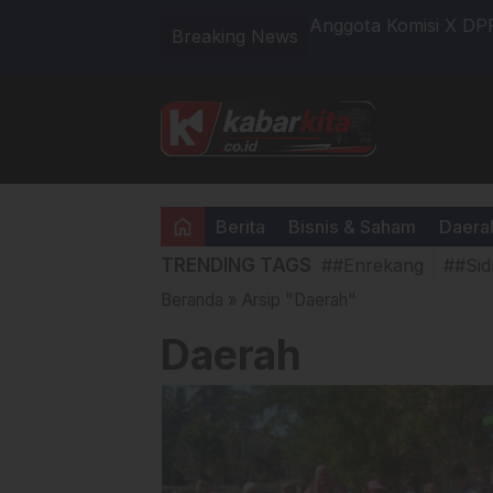
/Pinrang Percepat Progres Tahap
Anggota Komisi X DP
Breaking News
an Tani.
Dibayarkan Per Bula
home
Berita
Bisnis & Saham
Daera
TRENDING TAGS
##Enrekang
##Sid
Beranda
»
Arsip "Daerah"
Daerah