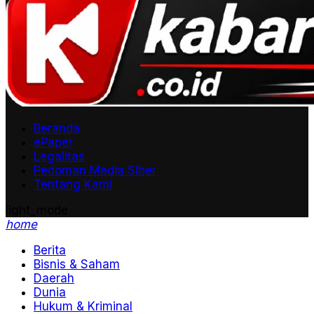
Beranda
ePaper
Legalitas
Pedoman Media Siber
Tentang Kami
light_mode
home
Berita
Bisnis & Saham
Daerah
Dunia
Hukum & Kriminal