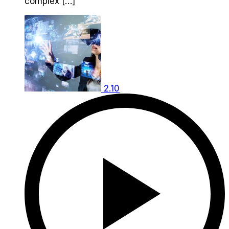
complex […]
2.10