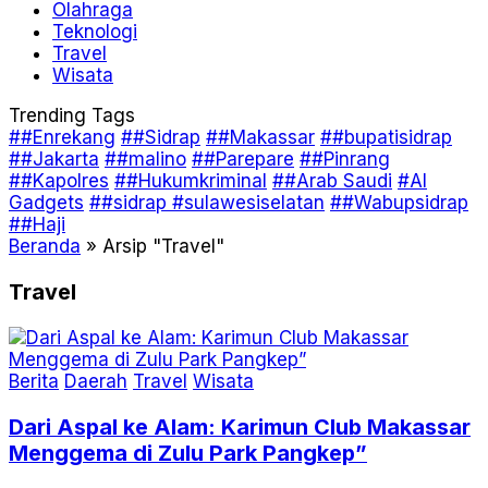
Olahraga
Teknologi
Travel
Wisata
Trending Tags
##Enrekang
##Sidrap
##Makassar
##bupatisidrap
##Jakarta
##malino
##Parepare
##Pinrang
##Kapolres
##Hukumkriminal
##Arab Saudi
#AI
Gadgets
##sidrap #sulawesiselatan
##Wabupsidrap
##Haji
Beranda
»
Arsip "Travel"
Travel
Berita
Daerah
Travel
Wisata
Dari Aspal ke Alam: Karimun Club Makassar
Menggema di Zulu Park Pangkep”