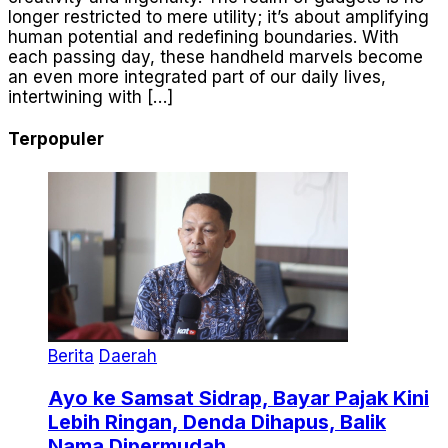
longer restricted to mere utility; it’s about amplifying
human potential and redefining boundaries. With
each passing day, these handheld marvels become
an even more integrated part of our daily lives,
intertwining with […]
Terpopuler
Berita
Daerah
Ayo ke Samsat Sidrap, Bayar Pajak Kini
Lebih Ringan, Denda Dihapus, Balik
Nama Dipermudah