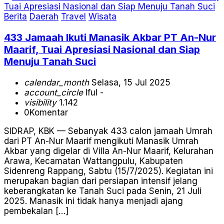
Berita
Daerah
Travel
Wisata
433 Jamaah Ikuti Manasik Akbar PT An-Nur
Maarif, Tuai Apresiasi Nasional dan Siap
Menuju Tanah Suci
calendar_month
Selasa, 15 Jul 2025
account_circle
Iful -
visibility
1.142
0
Komentar
SIDRAP, KBK — Sebanyak 433 calon jamaah Umrah
dari PT An-Nur Maarif mengikuti Manasik Umrah
Akbar yang digelar di Villa An-Nur Maarif, Kelurahan
Arawa, Kecamatan Wattangpulu, Kabupaten
Sidenreng Rappang, Sabtu (15/7/2025). Kegiatan ini
merupakan bagian dari persiapan intensif jelang
keberangkatan ke Tanah Suci pada Senin, 21 Juli
2025. Manasik ini tidak hanya menjadi ajang
pembekalan […]