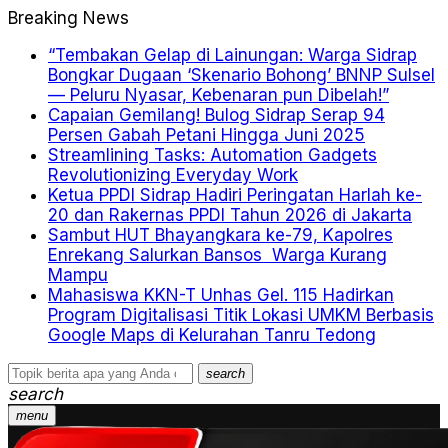
Breaking News
“Tembakan Gelap di Lainungan: Warga Sidrap
Bongkar Dugaan ‘Skenario Bohong’ BNNP Sulsel
— Peluru Nyasar, Kebenaran pun Dibelah!”
Capaian Gemilang! Bulog Sidrap Serap 94
Persen Gabah Petani Hingga Juni 2025
Streamlining Tasks: Automation Gadgets
Revolutionizing Everyday Work
Ketua PPDI Sidrap Hadiri Peringatan Harlah ke-
20 dan Rakernas PPDI Tahun 2026 di Jakarta
Sambut HUT Bhayangkara ke-79, Kapolres
Enrekang Salurkan Bansos Warga Kurang
Mampu
Mahasiswa KKN-T Unhas Gel. 115 Hadirkan
Program Digitalisasi Titik Lokasi UMKM Berbasis
Google Maps di Kelurahan Tanru Tedong
search
search
menu