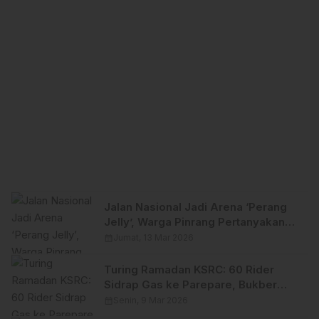
Jalan Nasional Jadi Arena ‘Perang
Jelly’, Warga Pinrang Pertanyakan
Ketegasan Polisi
calendar_month
Jumat, 13 Mar 2026
Turing Ramadan KSRC: 60 Rider
Sidrap Gas ke Parepare, Bukber
Hangat di Pantai Matras
calendar_month
Senin, 9 Mar 2026