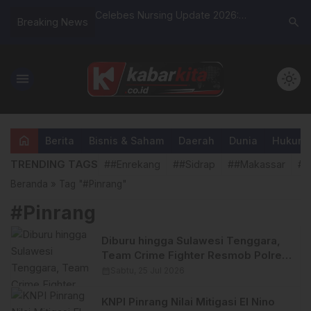
di Lereng
Celebes Nursing Update 2026:
Lurah And
search
Breaking News
pel Satgas TMMD 125
Roadshow Workshop DPW PPNI
Dari War
ngabdian TNI untuk
Sulsel Digelar di Sidrap
Bebas Jen
Jadi Soro
menu
light_mode
home
Berita
Bisnis & Saham
Daerah
Dunia
Hukum &
TRENDING TAGS
##Enrekang
##Sidrap
##Makassar
##
Beranda
»
Tag "#Pinrang"
#Pinrang
Diburu hingga Sulawesi Tenggara,
Team Crime Fighter Resmob Polres
Pinrang Bekuk Terduga Pelaku
calendar_month
Sabtu, 25 Jul 2026
Curanmor Motor CRF Rp37 Juta
KNPI Pinrang Nilai Mitigasi El Nino