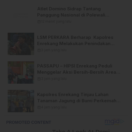
Atlet Domino Sidrap Tantang
Panggung Nasional di Polewali
Mandar 2026
calendar_month
12 menit yang lalu
LSM PERKARA Berharap Kapolres
Enrekang Melakukan Penindakan
Terhadap Kelangkaan Dan Lonjakan
calendar_month
3 jam yang lalu
Harga gas elpiji 3 kg Di Kabupaten
Enrekang .
PASSAPU – HIPSI Enrekang Peduli
Menggelar Aksi Bersih-Bersih Area
Alun-Alun Abubakar Lambogo Batili.
calendar_month
3 jam yang lalu
Kapolres Enrekang Tinjau Lahan
Tanaman Jagung di Bumi Perkemahan
Desa Karrang
calendar_month
4 jam yang lalu