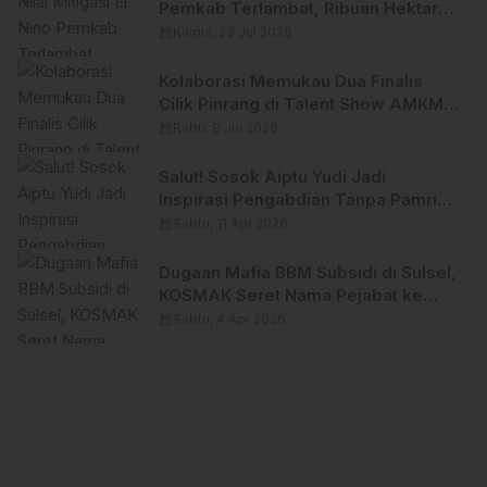
Pemkab Terlambat, Ribuan Hektare
Sawah Terancam Gagal Panen
calendar_month
Kamis, 23 Jul 2026
Kolaborasi Memukau Dua Finalis
Cilik Pinrang di Talent Show AMKM
Sulselbar 2026, Borong Gelar Juara
calendar_month
Rabu, 8 Jul 2026
Salut! Sosok Aiptu Yudi Jadi
Inspirasi Pengabdian Tanpa Pamrih
di Pinrang
calendar_month
Sabtu, 11 Apr 2026
Dugaan Mafia BBM Subsidi di Sulsel,
KOSMAK Seret Nama Pejabat ke
Bareskrim
calendar_month
Sabtu, 4 Apr 2026