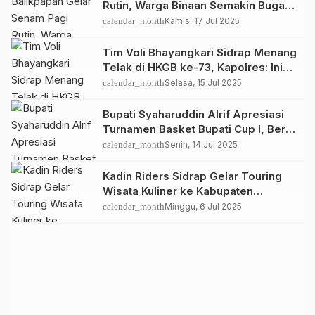
Rutin, Warga Binaan Semakin Bugar
dan Semangat
calendar_month
Kamis, 17 Jul 2025
Tim Voli Bhayangkari Sidrap Menang
Telak di HKGB ke-73, Kapolres: Ini
Ajang Silaturahmi dan Sportivitas
calendar_month
Selasa, 15 Jul 2025
Bupati Syaharuddin Alrif Apresiasi
Turnamen Basket Bupati Cup I, Beri
Tantangan Hadiah Three Point
calendar_month
Senin, 14 Jul 2025
Kadin Riders Sidrap Gelar Touring
Wisata Kuliner ke Kabupaten
Polman, Sulawesi Barat
calendar_month
Minggu, 6 Jul 2025