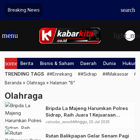
search
Breaking News
menu
light_mo
home
Berita
Bisnis & Saham
Daerah
Dunia
Hukum &
TRENDING TAGS
##Enrekang
##Sidrap
##Makassar
##
Beranda
»
Olahraga
»
Halaman "8"
Olahraga
Bripda La Majeng Harumkan Polres
Sidrap, Raih Juara 1 Kejuaraan
Karate Inkanas Sulsel 2025
calendar_month
Minggu, 20 Jul 2025
Rutan Balikpapan Gelar Senam Pagi