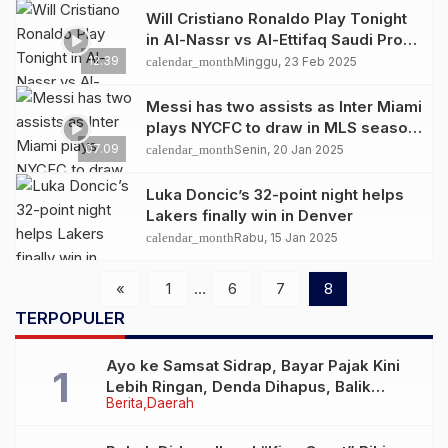
Will Cristiano Ronaldo Play Tonight
in Al-Nassr vs Al-Ettifaq Saudi Pro
League 2024-25 Match?
12.39
calendar_month
Minggu, 23 Feb 2025
Messi has two assists as Inter Miami
plays NYCFC to draw in MLS season
opener: Highlights
07.09
calendar_month
Senin, 20 Jan 2025
Luka Doncic’s 32-point night helps
Lakers finally win in Denver
calendar_month
Rabu, 15 Jan 2025
«
1
…
6
7
8
TERPOPULER
Ayo ke Samsat Sidrap, Bayar Pajak Kini
Lebih Ringan, Denda Dihapus, Balik
Berita
Daerah
Nama Dipermudah