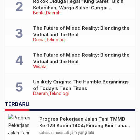
Rokok Diduga Ilegal “King Garet” Bikin
Ketagihan, Warga Sulsel Curigai
Berita
Daerah
Kandungan Zat Berbahaya
The Future of Mixed Reality: Blending the
Virtual and the Real
Dunia
Teknologi
The Future of Mixed Reality: Blending the
Virtual and the Real
Wisata
Unlikely Origins: The Humble Beginnings
of Today’s Tech Titans
Daerah
Teknologi
TERBARU
Progres Pekerjaan Jalan Tani TMMD
Ke-129 Kodim 1404/Pinrang Kini Tahap
Penyelesaian.
calendar_month
9 jam yang lalu