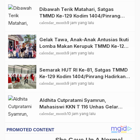
Dibawah Terik Matahari, Satgas
TMMD Ke-129 Kodim 1404/Pinrang
Lebih Giat Tuntaskan Sasaran di Hari
calendar_month
9 jam yang lalu
Ke-25
Gelak Tawa, Anak-Anak Antusias Ikuti
Lomba Makan Kerupuk TMMD Ke-129
Kodim 1404/Pinrang
calendar_month
9 jam yang lalu
Semarak HUT RI Ke-81, Satgas TMMD
Ke-129 Kodim 1404/Pinrang Hadirkan
Beragam Lomba Meriah
calendar_month
9 jam yang lalu
Aldhita Cutpratami Syamrun,
Mahasiswi KKN T 116 Unhas Gelar
Sosialisasi dan Pengenalan TEBA
calendar_month
10 jam yang lalu
Modern kepada Masyarakat.