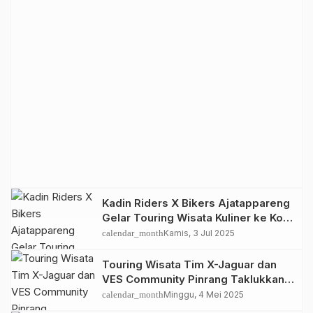
Kadin Riders X Bikers Ajatappareng
Gelar Touring Wisata Kuliner ke Kota
Parepare
calendar_month
Kamis, 3 Jul 2025
Touring Wisata Tim X-Jaguar dan
VES Community Pinrang Taklukkan
Jalur “PERJAKA” Desa Basseang
calendar_month
Minggu, 4 Mei 2025