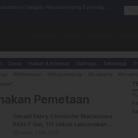
Automation Gadgets Revolutionizing Everyday
Enrekang 
BERANDA
EPAPER
LEGALITAS
PEDOMA
h
Dunia
Hukum & Kriminal
Olahraga
Teknologi
Tr
rap
##Makassar
##bupatisidrap
##Jakarta
##malin
T
etaan"
anakan Pemetaan
Gerald Febry Christofer Mahasiswa
KKN-T Gel, 115 Unhas Laksanakan
Pemetaan, Pengembangan sektor
calendar_month
Selasa, 3 Feb 2026