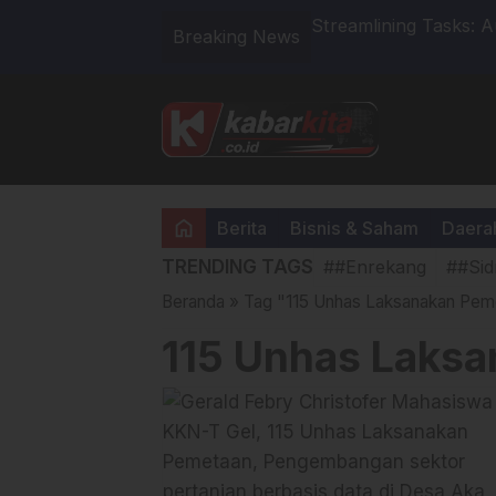
i Syakira Lovers, Dukung Penuh
Streamlining Tasks: 
Breaking News
Work
home
Berita
Bisnis & Saham
Daera
TRENDING TAGS
##Enrekang
##Sid
Beranda
»
Tag "115 Unhas Laksanakan Pem
115 Unhas Laks