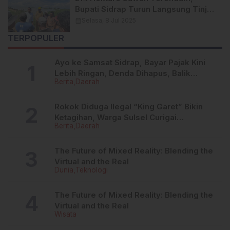
Bupati Sidrap Turun Langsung Tinjau
dan Dengar Keluhan Petani
calendar_month
Selasa, 8 Jul 2025
TERPOPULER
Ayo ke Samsat Sidrap, Bayar Pajak Kini
Lebih Ringan, Denda Dihapus, Balik
Berita
Daerah
Nama Dipermudah
Rokok Diduga Ilegal “King Garet” Bikin
Ketagihan, Warga Sulsel Curigai
Berita
Daerah
Kandungan Zat Berbahaya
The Future of Mixed Reality: Blending the
Virtual and the Real
Dunia
Teknologi
The Future of Mixed Reality: Blending the
Virtual and the Real
Wisata