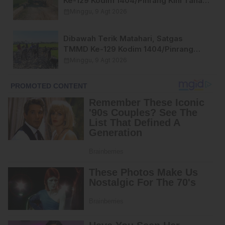
Ke-129 Kodim 1404/Pinrang Kini Tahap
Penyelesaian.
calendar_month
Minggu, 9 Agt 2026
Dibawah Terik Matahari, Satgas
TMMD Ke-129 Kodim 1404/Pinrang
Lebih Giat Tuntaskan Sasaran di Hari
calendar_month
Minggu, 9 Agt 2026
Ke-25