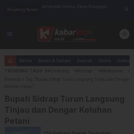
Mina, Jamaah Haji
Jembatan Armco Desa Kaluppini
Rutan Mal
search
Breaking News
husyuk Jalankan
Rampung 100 Persen, Penggunaan
Polres G
 Jamarat
Masih Terbatas Demi Menjaga
Koordinas
Kualitas Bangunan
menu
light_mode
home
Berita
Bisnis & Saham
Daerah
Dunia
Hukum &
TRENDING TAGS
##Enrekang
##Sidrap
##Makassar
##
Beranda
»
Tag "Bupati Sidrap Turun Langsung Tinjau dan Dengar
Keluhan Petani"
Bupati Sidrap Turun Langsung
Tinjau dan Dengar Keluhan
Petani
214 Hektare Sawah Terendam,