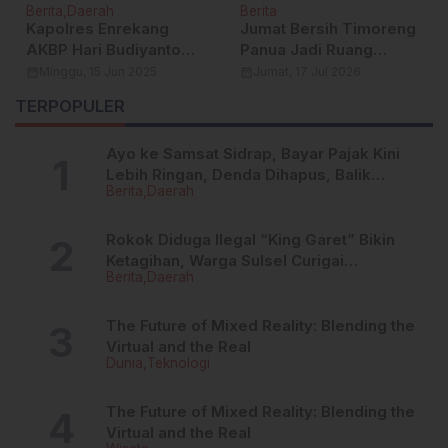
Berita
Daerah
Berita
Kapolres Enrekang
Jumat Bersih Timoreng
AKBP Hari Budiyanto
Panua Jadi Ruang
Tinjau Lokasi Lapangan
Kolaborasi Pemerintah,
calendar_month
Minggu, 15 Jun 2025
calendar_month
Jumat, 17 Jul 2026
Tembak
KKN Unhas, Pelajar, dan
TERPOPULER
Warga
Ayo ke Samsat Sidrap, Bayar Pajak Kini
Lebih Ringan, Denda Dihapus, Balik
Berita
Daerah
Nama Dipermudah
Rokok Diduga Ilegal “King Garet” Bikin
Ketagihan, Warga Sulsel Curigai
Berita
Daerah
Kandungan Zat Berbahaya
The Future of Mixed Reality: Blending the
Virtual and the Real
Dunia
Teknologi
The Future of Mixed Reality: Blending the
Virtual and the Real