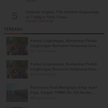
Wisata
Unlikely Origins: The Humble Beginnings
of Today’s Tech Titans
Daerah
Teknologi
TERBARU
Peduli Lingkungan, Komunitas Peduli
Lingkungan Bersama Himpunan Insan
Pers (Hipsi ) Enrekang Bersih-Bersih
calendar_month
17 jam yang lalu
Sampah di Lokasi Destinasi Wisata
SWISS.
Peduli Lingkungan, Komunitas Peduli
Lingkungan Bersama Himpunan Insan
Pers (Hipsi ) Enrekang Bersih-Bersih
calendar_month
18 jam yang lalu
Sampah di Lokasi Destinasi Wisata
SWISS.
Panorama Padi Menghijau Iringi Apel
Pagi, Satgas TMMD Ke-129 Kodim
1404/Pinrang Makin Bersemangat
calendar_month
20 jam yang lalu