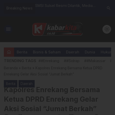
h Rasa: Keluarga A.
SMSI Sulsel Resmi Dilantik, Media
Melalui A
search
Breaking News
atukan Cerita, Tawa,
Siber Didorong Jadi Pilar Demokrasi
Kapolres
dan Mitra Pemerintah
Percepat
Pangan 2
menu
light_mode
home
Berita
Bisnis & Saham
Daerah
Dunia
Hukum &
TRENDING TAGS
##Enrekang
##Sidrap
##Makassar
##
Beranda
»
Berita
»
Kapolres Enrekang Bersama Ketua DPRD
Enrekang Gelar Aksi Sosial “Jumat Berkah”
Berita
Daerah
Kapolres Enrekang Bersama
Ketua DPRD Enrekang Gelar
Aksi Sosial “Jumat Berkah”