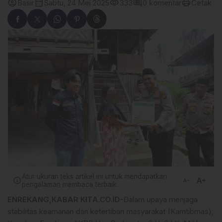
account_circle
calendar_month
visibility
comment
print
Basir
Sabtu, 24 Mei 2025
333
0 komentar
Cetak
Atur ukuran teks artikel ini untuk mendapatkan
text_increase
info
text_decrease
pengalaman membaca terbaik.
ENREKANG,KABAR KITA.CO.ID
-Dalam upaya menjaga
stabilitas keamanan dan ketertiban masyarakat (Kamtibmas),