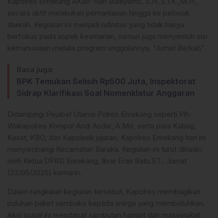
Kapolres Enrekang AKBP Hari Budiyanto, S.H.,S.I.K.,M.H.,
secara aktif melakukan pemantauan hingga ke pelosok
daerah. Kegiatan ini menjadi rutinitas yang tidak hanya
berfokus pada aspek keamanan, namun juga menyentuh sisi
kemanusiaan melalui program unggulannya, “Jumat Berkah”.
Baca juga:
BPK Temukan Selisih Rp500 Juta, Inspektorat
Sidrap Klarifikasi Soal Nomenklatur Anggaran
Didampingi Pejabat Utama Polres Enrekang seperti Plh.
Wakapolres Kompol Andi Asdar, A.Md, serta para Kabag,
Kasat, KBO, dan Kapolsek jajaran, Kapolres Enrekang hari ini
menyambangi Kecamatan Baraka. Kegiatan ini turut dihadiri
oleh Ketua DPRD Enrekang, Ikrar Eran Batu.ST., Jumat
(23/05/2025) kemarin.
Dalam rangkaian kegiatan tersebut, Kapolres membagikan
puluhan paket sembako kepada warga yang membutuhkan.
Aksi sosial ini mendapat sambutan hangat dari masyarakat