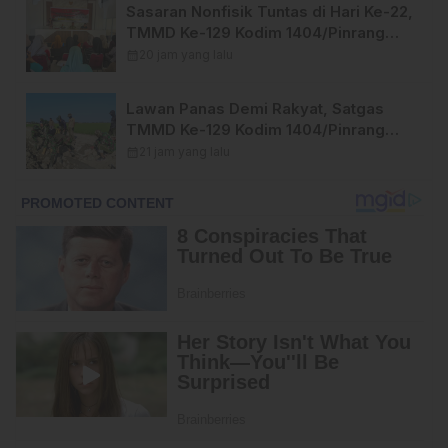
Sasaran Nonfisik Tuntas di Hari Ke-22,
TMMD Ke-129 Kodim 1404/Pinrang
Tinggalkan Bekal Berharga bagi
calendar_month
20 jam yang lalu
Warga
Lawan Panas Demi Rakyat, Satgas
TMMD Ke-129 Kodim 1404/Pinrang
Terus Kebut Penyelesaian Sasaran
calendar_month
21 jam yang lalu