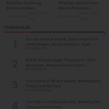
Kapolres Enrekang
Keluarga Aparat Desa
Berikan Arahan
Masuk Pengurus
Strategis Awal Tahun
Koperasi, Warga
Selasa, 13 Jan
Kamis, 8 Mei
calendar_month
calendar_month
2026, Tekankan
Passeno Sidrap
2026
2025
Profesionalisme dan
Meradang
TERPOPULER
Kehadiran Polri di
Tengah Masyarakat
Ayo ke Samsat Sidrap, Bayar Pajak Kini
Lebih Ringan, Denda Dihapus, Balik
Berita
Daerah
Nama Dipermudah
Rokok Diduga Ilegal “King Garet” Bikin
Ketagihan, Warga Sulsel Curigai
Berita
Daerah
Kandungan Zat Berbahaya
The Future of Mixed Reality: Blending the
Virtual and the Real
Dunia
Teknologi
The Future of Mixed Reality: Blending the
Virtual and the Real