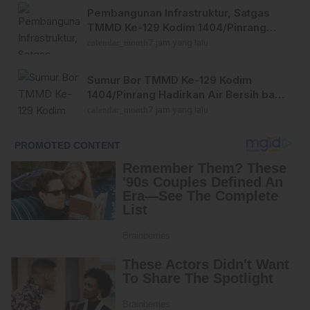
Pembangunan Infrastruktur, Satgas
TMMD Ke-129 Kodim 1404/Pinrang
Perkuat Besi Dekker di Desa Tanratuo
calendar_month
7 jam yang lalu
Sumur Bor TMMD Ke-129 Kodim
1404/Pinrang Hadirkan Air Bersih bagi
Warga Tanratuo
calendar_month
7 jam yang lalu