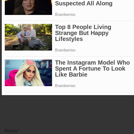
KOMENTAR (0)
Saat ini belum ada komentar
Silahkan tulis komentar Anda
Email Anda tidak akan dipublikasikan. Kolom yang bertanda
bintang (*) wajib diisi
Komentar*
Nama*