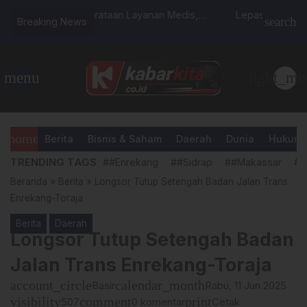
anan Medis,
Lepas Sambut Kapolres Sidrap,
UPT Korwi
search
Breaking News
…
l Lepas Tim
AKBP Fantry Berpamitan, AKBP Indra
Arahan p
erak ke Pangkep
Lanjutkan Pengabdian
Murid di
menu
light_mo
home
Berita
Bisnis & Saham
Daerah
Dunia
Hukum &
TRENDING TAGS
##Enrekang
##Sidrap
##Makassar
##
Beranda
»
Berita
»
Longsor Tutup Setengah Badan Jalan Trans
Enrekang-Toraja
Berita
Daerah
Longsor Tutup Setengah Badan
Jalan Trans Enrekang-Toraja
account_circle
calendar_month
Basir
Rabu, 11 Jun 2025
visibility
comment
print
507
0 komentar
Cetak