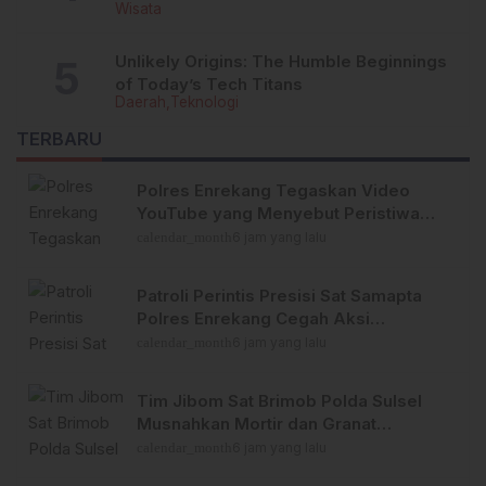
Wisata
Unlikely Origins: The Humble Beginnings
of Today’s Tech Titans
Daerah
Teknologi
TERBARU
Polres Enrekang Tegaskan Video
YouTube yang Menyebut Peristiwa
Pembunuhan di Enrekang adalah
calendar_month
6 jam yang lalu
Hoaks
Patroli Perintis Presisi Sat Samapta
Polres Enrekang Cegah Aksi
Kejahatan, Premanisme, dan
calendar_month
6 jam yang lalu
Gangguan Kamtibmas
Tim Jibom Sat Brimob Polda Sulsel
Musnahkan Mortir dan Granat
Peninggalan Militer di Enrekang
calendar_month
6 jam yang lalu