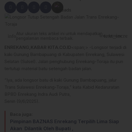
Atur ukuran teks artikel ini untuk mendapatkan
text_increa
info
text_decrease
pengalaman membaca terbaik.
ENREKANG,KABAR KITA.CO.ID
<span;> -Longsor terjadi di
kaki Gunung Bambapuang di Kabupaten Enrekang, Sulawesi
Selatan (Sulsel). Jalan penghubung Enrekang-Toraja itu pun
tertutup material batu setengah badan jalan.
“Iya, ada longsor batu di kaki Gunung Bambapuang, jalur
Trans Sulawesi Enrekang-Toraja,” kata Kabid Kedaruratan
BPBD Enrekang Indra Audi Putra,
Senin (9/6/2025).
Baca juga:
Pimpinan BAZNAS Enrekang Terpilih Lima Siap
Akan Dilantik Oleh Bupati ,