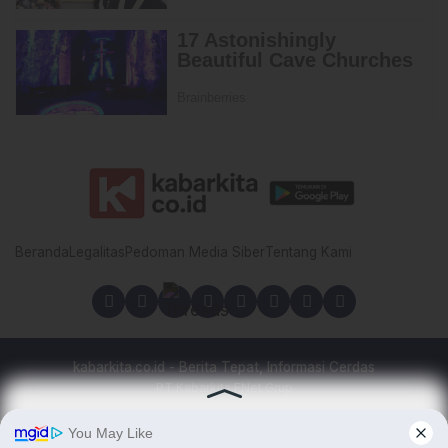
Beranda
Legalitas
Pedoman Media Siber
Tentang Kami
kabarkita.co.id - Berita Tepat, Informasi Cerdas
PT Kabarkita FNet Grup