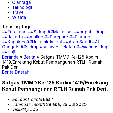
Olahraga
Teknologi
Travel
Wisata
Trending Tags
##Enrekang
##Sidrap
##Makassar
##bupatisidrap
##Jakarta
##malino
##Parepare
##Pinrang
##Kapolres
##Hukumkriminal
##Arab Saudi
#AI
Gadgets
##sidrap #sulawesiselatan
##Wabupsidrap
##Haji
Beranda
»
Berita
»
Satgas TMMD Ke-125 Kodim
1419/Enrekang Kebut Pembangunan RTLH Rumah
Pak Deri.
Berita
Daerah
Satgas TMMD Ke-125 Kodim 1419/Enrekang
Kebut Pembangunan RTLH Rumah Pak Deri.
account_circle
Basir
calendar_month
Selasa, 29 Jul 2025
visibility
305