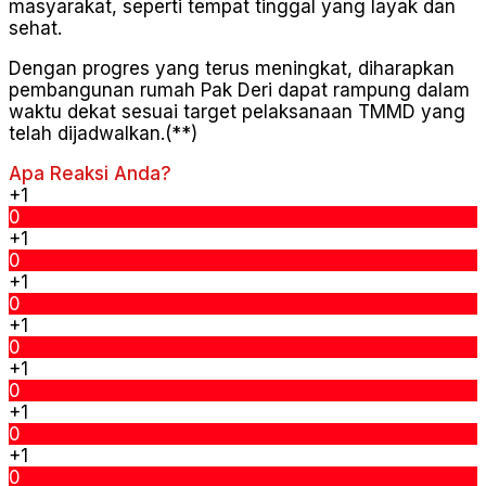
masyarakat, seperti tempat tinggal yang layak dan
sehat.
Dengan progres yang terus meningkat, diharapkan
pembangunan rumah Pak Deri dapat rampung dalam
waktu dekat sesuai target pelaksanaan TMMD yang
telah dijadwalkan.(**)
Apa Reaksi Anda?
+1
0
+1
0
+1
0
+1
0
+1
0
+1
0
+1
0