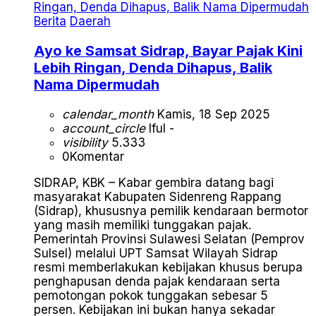
Berita
Daerah
Ayo ke Samsat Sidrap, Bayar Pajak Kini
Lebih Ringan, Denda Dihapus, Balik
Nama Dipermudah
calendar_month
Kamis, 18 Sep 2025
account_circle
Iful -
visibility
5.333
0
Komentar
SIDRAP, KBK – Kabar gembira datang bagi
masyarakat Kabupaten Sidenreng Rappang
(Sidrap), khususnya pemilik kendaraan bermotor
yang masih memiliki tunggakan pajak.
Pemerintah Provinsi Sulawesi Selatan (Pemprov
Sulsel) melalui UPT Samsat Wilayah Sidrap
resmi memberlakukan kebijakan khusus berupa
penghapusan denda pajak kendaraan serta
pemotongan pokok tunggakan sebesar 5
persen. Kebijakan ini bukan hanya sekadar