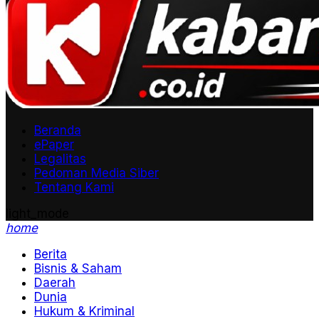
Beranda
ePaper
Legalitas
Pedoman Media Siber
Tentang Kami
light_mode
home
Berita
Bisnis & Saham
Daerah
Dunia
Hukum & Kriminal