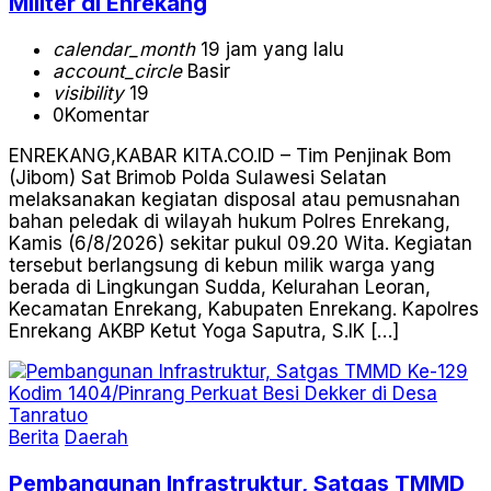
Militer di Enrekang
calendar_month
19 jam yang lalu
account_circle
Basir
visibility
19
0
Komentar
ENREKANG,KABAR KITA.CO.ID – Tim Penjinak Bom
(Jibom) Sat Brimob Polda Sulawesi Selatan
melaksanakan kegiatan disposal atau pemusnahan
bahan peledak di wilayah hukum Polres Enrekang,
Kamis (6/8/2026) sekitar pukul 09.20 Wita. Kegiatan
tersebut berlangsung di kebun milik warga yang
berada di Lingkungan Sudda, Kelurahan Leoran,
Kecamatan Enrekang, Kabupaten Enrekang. Kapolres
Enrekang AKBP Ketut Yoga Saputra, S.IK […]
Berita
Daerah
Pembangunan Infrastruktur, Satgas TMMD