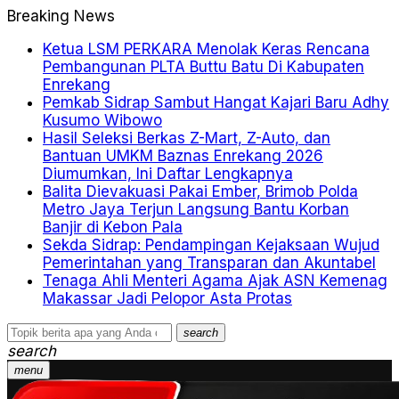
Breaking News
Ketua LSM PERKARA Menolak Keras Rencana
Pembangunan PLTA Buttu Batu Di Kabupaten
Enrekang
Pemkab Sidrap Sambut Hangat Kajari Baru Adhy
Kusumo Wibowo
Hasil Seleksi Berkas Z-Mart, Z-Auto, dan
Bantuan UMKM Baznas Enrekang 2026
Diumumkan, Ini Daftar Lengkapnya
Balita Dievakuasi Pakai Ember, Brimob Polda
Metro Jaya Terjun Langsung Bantu Korban
Banjir di Kebon Pala
Sekda Sidrap: Pendampingan Kejaksaan Wujud
Pemerintahan yang Transparan dan Akuntabel
Tenaga Ahli Menteri Agama Ajak ASN Kemenag
Makassar Jadi Pelopor Asta Protas
search
search
menu