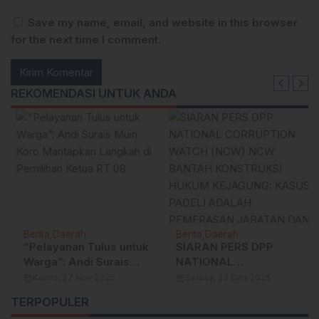
Save my name, email, and website in this browser
for the next time I comment.
REKOMENDASI UNTUK ANDA
Berita
Daerah
Berita
Daerah
“Pelayanan Tulus untuk
SIARAN PERS DPP
Warga”: Andi Surais
NATIONAL
Muin Koro Mantapkan
CORRUPTION WATCH
calendar_month
Kamis, 27 Nov 2025
calendar_month
Selasa, 23 Des 2025
Langkah di Pemilihan
(NCW) NCW BANTAH
TERPOPULER
Ketua RT 08
KONSTRUKSI HUKUM