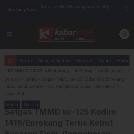
 Keberhasilan
Semarak Hut Bhayangkara ke-80,
Kapolres
search
Breaking News
saat Tarawih
Kontingen Polres Enrekang Ambil
Salurkan 
anru Tedong
Bagian pada Kejuaraan Menembak
Warga: W
Kapolda Sulsel Cup XI 2026
Pemerint
menu
light_mode
home
Berita
Bisnis & Saham
Daerah
Dunia
Hukum &
TRENDING TAGS
##Enrekang
##Sidrap
##Makassar
##
Beranda
»
Berita
»
Satgas TMMD ke-125 Kodim 1419/Enrekang
Terus Kebut Sasaran Fisik, Pengeboran Sumur Dilanjutkan di
Dusun Kota
Berita
Daerah
Satgas TMMD ke-125 Kodim
1419/Enrekang Terus Kebut
Sasaran Fisik, Pengeboran