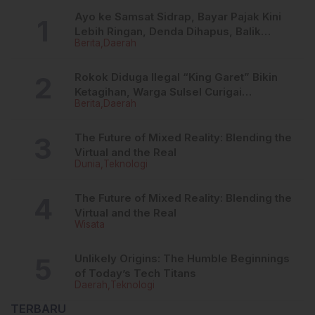
KEJAGUNG: KASUS
Ayo ke Samsat Sidrap, Bayar Pajak Kini
PADELI ADALAH
Lebih Ringan, Denda Dihapus, Balik
PEMERASAN JABATAN
Berita
Daerah
Nama Dipermudah
DAN KRIMINALISASI,
BUKAN SUAP!
Rokok Diduga Ilegal “King Garet” Bikin
Ketagihan, Warga Sulsel Curigai
Berita
Daerah
Kandungan Zat Berbahaya
The Future of Mixed Reality: Blending the
Virtual and the Real
Dunia
Teknologi
The Future of Mixed Reality: Blending the
Virtual and the Real
Wisata
Unlikely Origins: The Humble Beginnings
of Today’s Tech Titans
Daerah
Teknologi
TERBARU