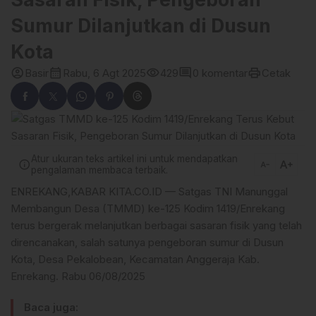
Sumur Dilanjutkan di Dusun
Kota
account_circle
calendar_month
visibility
comment
print
Basir
Rabu, 6 Agt 2025
429
0 komentar
Cetak
Atur ukuran teks artikel ini untuk mendapatkan
text_increase
info
text_decrease
pengalaman membaca terbaik.
ENREKANG,KABAR KITA.CO.ID — Satgas TNI Manunggal
Membangun Desa (TMMD) ke-125 Kodim 1419/Enrekang
terus bergerak melanjutkan berbagai sasaran fisik yang telah
direncanakan, salah satunya pengeboran sumur di Dusun
Kota, Desa Pekalobean, Kecamatan Anggeraja Kab.
Enrekang. Rabu 06/08/2025
Baca juga: