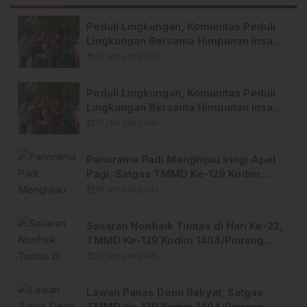
Peduli Lingkungan, Komunitas Peduli
Lingkungan Bersama Himpunan Insan
Pers (Hipsi ) Enrekang Bersih-Bersih
calendar_month
16 jam yang lalu
Sampah di Lokasi Destinasi Wisata
SWISS.
Peduli Lingkungan, Komunitas Peduli
Lingkungan Bersama Himpunan Insan
Pers (Hipsi ) Enrekang Bersih-Bersih
calendar_month
16 jam yang lalu
Sampah di Lokasi Destinasi Wisata
SWISS.
Panorama Padi Menghijau Iringi Apel
Pagi, Satgas TMMD Ke-129 Kodim
1404/Pinrang Makin Bersemangat
calendar_month
19 jam yang lalu
Sasaran Nonfisik Tuntas di Hari Ke-22,
TMMD Ke-129 Kodim 1404/Pinrang
Tinggalkan Bekal Berharga bagi
calendar_month
19 jam yang lalu
Warga
Lawan Panas Demi Rakyat, Satgas
TMMD Ke-129 Kodim 1404/Pinrang