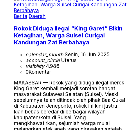
Berita
Daerah
Rokok Diduga Ilegal “King Garet” Bikin
Ketagihan, Warga Sulsel Curigai
Kandungan Zat Berbahaya
calendar_month
Senin, 16 Jun 2025
account_circle
Uterus
visibility
4.986
0
Komentar
MAKASSAR — Rokok yang diduga ilegal merek
King Garet kembali menjadi sorotan hangat
masyarakat Sulawesi Selatan (Sulsel). Meski
sebelumnya telah ditindak oleh pihak Bea Cukai
di Kabupaten Jeneponto, rokok ini kini justru
kian bebas beredar di berbagai wilayah
kabupaten/kota di Sulsel. Yang
mengkhawatirkan, sejumlah warga mulai
melaporkan efek aneh yang dirasakan setelah