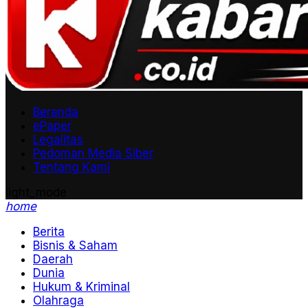
Beranda
ePaper
Legalitas
Pedoman Media Siber
Tentang Kami
light_mode
home
Berita
Bisnis & Saham
Daerah
Dunia
Hukum & Kriminal
Olahraga