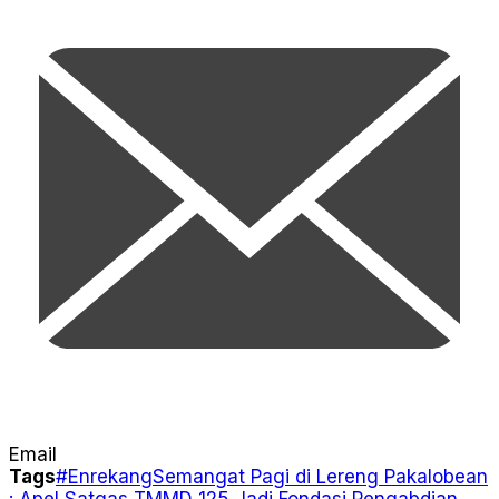
Email
Tags
#Enrekang
Semangat Pagi di Lereng Pakalobean
: Apel Satgas TMMD 125 Jadi Fondasi Pengabdian