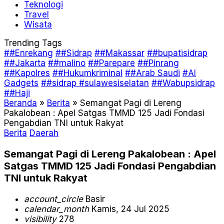
Teknologi
Travel
Wisata
Trending Tags
##Enrekang
##Sidrap
##Makassar
##bupatisidrap
##Jakarta
##malino
##Parepare
##Pinrang
##Kapolres
##Hukumkriminal
##Arab Saudi
#AI
Gadgets
##sidrap #sulawesiselatan
##Wabupsidrap
##Haji
Beranda
»
Berita
»
Semangat Pagi di Lereng
Pakalobean : Apel Satgas TMMD 125 Jadi Fondasi
Pengabdian TNI untuk Rakyat
Berita
Daerah
Semangat Pagi di Lereng Pakalobean : Apel
Satgas TMMD 125 Jadi Fondasi Pengabdian
TNI untuk Rakyat
account_circle
Basir
calendar_month
Kamis, 24 Jul 2025
visibility
278