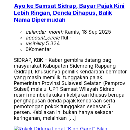
Ayo ke Samsat Sidrap, Bayar Pajak Kini
Lebih Ringan, Denda Dihapus, Balik
Nama Dipermudah
calendar_month
Kamis, 18 Sep 2025
account_circle
Iful -
visibility
5.334
0
Komentar
SIDRAP, KBK – Kabar gembira datang bagi
masyarakat Kabupaten Sidenreng Rappang
(Sidrap), khususnya pemilik kendaraan bermotor
yang masih memiliki tunggakan pajak.
Pemerintah Provinsi Sulawesi Selatan (Pemprov
Sulsel) melalui UPT Samsat Wilayah Sidrap
resmi memberlakukan kebijakan khusus berupa
penghapusan denda pajak kendaraan serta
pemotongan pokok tunggakan sebesar 5
persen. Kebijakan ini bukan hanya sekadar
keringanan, melainkan […]