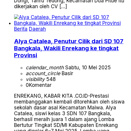
Dongi, Tanru Tedong, Kecamatan Dua Pitue itu
dikerjakan oleh CV […]
Berita
Daerah
Alya Catalea, Penutur Cilik dari SD 107
Bangkala, Wakili Enrekang ke tingkat
Provinsi
calendar_month
Sabtu, 10 Mei 2025
account_circle
Basir
visibility
548
0
Komentar
ENREKANG, KABAR KITA .CO.ID-Prestasi
membanggakan kembali ditorehkan oleh siswa
sekolah dasar asal Kecamatan Maiwa. Alya
Catalea, siswi kelas 3 SDN 107 Bangkala,
berhasil meraih juara 1 dalam ajang Lomba
Bertutur Tingkat SD/MI Kabupaten Enrekang
yang digelar 6–7 Mei 2025. Lomba yang