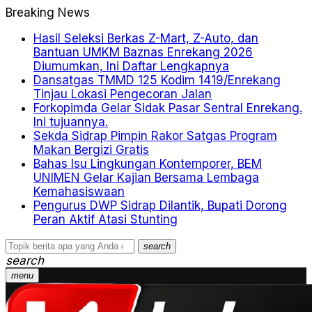
Breaking News
Hasil Seleksi Berkas Z-Mart, Z-Auto, dan
Bantuan UMKM Baznas Enrekang 2026
Diumumkan, Ini Daftar Lengkapnya
Dansatgas TMMD 125 Kodim 1419/Enrekang
Tinjau Lokasi Pengecoran Jalan
Forkopimda Gelar Sidak Pasar Sentral Enrekang.
Ini tujuannya.
Sekda Sidrap Pimpin Rakor Satgas Program
Makan Bergizi Gratis
Bahas Isu Lingkungan Kontemporer, BEM
UNIMEN Gelar Kajian Bersama Lembaga
Kemahasiswaan
Pengurus DWP Sidrap Dilantik, Bupati Dorong
Peran Aktif Atasi Stunting
search
search
menu