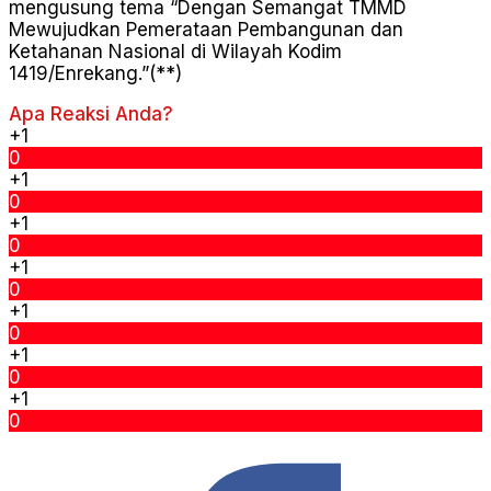
mengusung tema “Dengan Semangat TMMD
Mewujudkan Pemerataan Pembangunan dan
Ketahanan Nasional di Wilayah Kodim
1419/Enrekang.”(**)
Apa Reaksi Anda?
+1
0
+1
0
+1
0
+1
0
+1
0
+1
0
+1
0