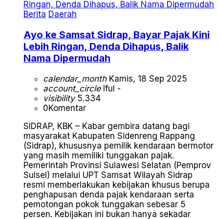
Berita
Daerah
Ayo ke Samsat Sidrap, Bayar Pajak Kini
Lebih Ringan, Denda Dihapus, Balik
Nama Dipermudah
calendar_month
Kamis, 18 Sep 2025
account_circle
Iful -
visibility
5.334
0
Komentar
SIDRAP, KBK – Kabar gembira datang bagi
masyarakat Kabupaten Sidenreng Rappang
(Sidrap), khususnya pemilik kendaraan bermotor
yang masih memiliki tunggakan pajak.
Pemerintah Provinsi Sulawesi Selatan (Pemprov
Sulsel) melalui UPT Samsat Wilayah Sidrap
resmi memberlakukan kebijakan khusus berupa
penghapusan denda pajak kendaraan serta
pemotongan pokok tunggakan sebesar 5
persen. Kebijakan ini bukan hanya sekadar