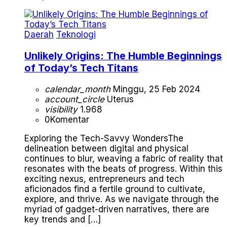
Daerah
Teknologi
Unlikely Origins: The Humble Beginnings
of Today’s Tech Titans
calendar_month
Minggu, 25 Feb 2024
account_circle
Uterus
visibility
1.968
0
Komentar
Exploring the Tech-Savvy WondersThe
delineation between digital and physical
continues to blur, weaving a fabric of reality that
resonates with the beats of progress. Within this
exciting nexus, entrepreneurs and tech
aficionados find a fertile ground to cultivate,
explore, and thrive. As we navigate through the
myriad of gadget-driven narratives, there are
key trends and […]