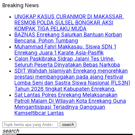
Breaking News
UNGKAP KASUS CURANMOR DI MAKASSAR,
RESMOB POLDA SULSEL BONGKAR AKSI
KOMPAK TIGA PELAKU MUDA
BAZNAS Enrekang Salurkan Bantuan Korban
Bencana Pohon Tumbang
Muhammad Fahri Makkasau, Siswa SDN 1
Enrekang Juara 1 Karate Asia-Pasifik
Calon Paskibraka Sidrap Jalani Tes Urine,
Seluruh Peserta Dinyatakan Bebas Narkoba
SDIT Wahdah Islamiyah Enrekang menorehkan
prestasi membanggakan pada ajang Festival
Lomba Seni dan Sastra Siswa Nasional (FLS3N)
Tahun 2026 tingkat Kabupaten Enrekang.
Sat Lantas Polres Enrekang Melaksanakan
Patroli Malam Di Wilayah Kota Enrekang Guna
Mengantisipasi Terjadinya Gangguan
Kamseltibcar Lantas
search
search