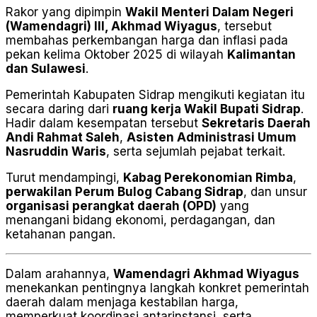
Rakor yang dipimpin
Wakil Menteri Dalam Negeri
(Wamendagri) III, Akhmad Wiyagus
, tersebut
membahas perkembangan harga dan inflasi pada
pekan kelima Oktober 2025 di wilayah
Kalimantan
dan Sulawesi
.
Pemerintah Kabupaten Sidrap mengikuti kegiatan itu
secara daring dari
ruang kerja Wakil Bupati Sidrap
.
Hadir dalam kesempatan tersebut
Sekretaris Daerah
Andi Rahmat Saleh
,
Asisten Administrasi Umum
Nasruddin Waris
, serta sejumlah pejabat terkait.
Turut mendampingi,
Kabag Perekonomian Rimba
,
perwakilan Perum Bulog Cabang Sidrap
, dan unsur
organisasi perangkat daerah (OPD)
yang
menangani bidang ekonomi, perdagangan, dan
ketahanan pangan.
Dalam arahannya,
Wamendagri Akhmad Wiyagus
menekankan pentingnya langkah konkret pemerintah
daerah dalam menjaga kestabilan harga,
memperkuat koordinasi antarinstansi, serta