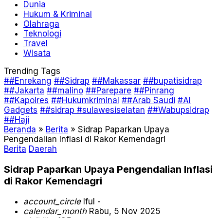
Dunia
Hukum & Kriminal
Olahraga
Teknologi
Travel
Wisata
Trending Tags
##Enrekang
##Sidrap
##Makassar
##bupatisidrap
##Jakarta
##malino
##Parepare
##Pinrang
##Kapolres
##Hukumkriminal
##Arab Saudi
#AI
Gadgets
##sidrap #sulawesiselatan
##Wabupsidrap
##Haji
Beranda
»
Berita
»
Sidrap Paparkan Upaya
Pengendalian Inflasi di Rakor Kemendagri
Berita
Daerah
Sidrap Paparkan Upaya Pengendalian Inflasi
di Rakor Kemendagri
account_circle
Iful -
calendar_month
Rabu, 5 Nov 2025