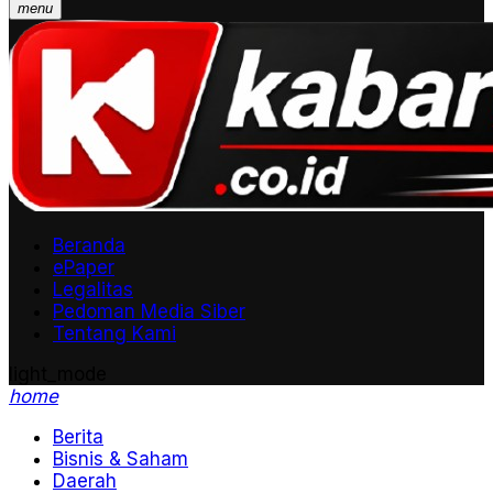
menu
Beranda
ePaper
Legalitas
Pedoman Media Siber
Tentang Kami
light_mode
home
Berita
Bisnis & Saham
Daerah