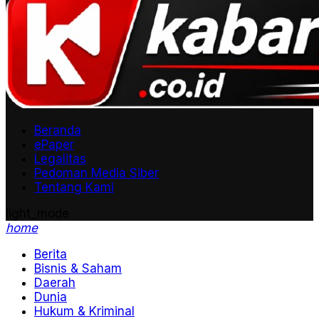
Beranda
ePaper
Legalitas
Pedoman Media Siber
Tentang Kami
light_mode
home
Berita
Bisnis & Saham
Daerah
Dunia
Hukum & Kriminal