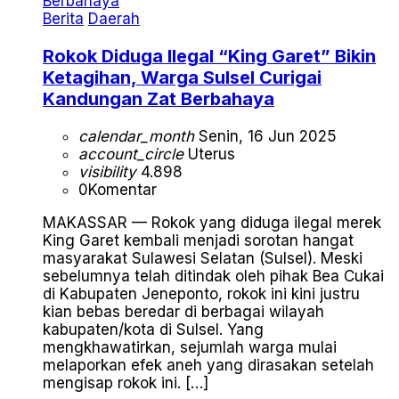
Berita
Daerah
Rokok Diduga Ilegal “King Garet” Bikin
Ketagihan, Warga Sulsel Curigai
Kandungan Zat Berbahaya
calendar_month
Senin, 16 Jun 2025
account_circle
Uterus
visibility
4.898
0
Komentar
MAKASSAR — Rokok yang diduga ilegal merek
King Garet kembali menjadi sorotan hangat
masyarakat Sulawesi Selatan (Sulsel). Meski
sebelumnya telah ditindak oleh pihak Bea Cukai
di Kabupaten Jeneponto, rokok ini kini justru
kian bebas beredar di berbagai wilayah
kabupaten/kota di Sulsel. Yang
mengkhawatirkan, sejumlah warga mulai
melaporkan efek aneh yang dirasakan setelah
mengisap rokok ini. […]