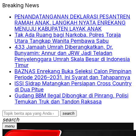
Breaking News
PENANDATANGANAN DEKLARASI PESANTREN
RAMAH ANAK, LANGKAH NYATA ENREKANG
MENUJU KABUPATEN LAYAK ANAK
Tak Ada Ruang bagi Narkoba, Polres Toraja
Utara Tangkap Wanita Pembawa Sabu
433 Jamaah Umrah Diberangkatkan, Dr.
Bunyamin: Annur dan JRW Jadi Teladan
Penyelenggara Umrah Skala Besar di Indonesia
Timur
BAZNAS Enrekang Buka Seleksi Calon Pimpinan
Periode 2026–2031, Ini Syarat dan Tahapannya
ISSI Sidrap Matangkan Persiapan Cross Country
di Dua Pitue
Gudang BBM Ilegal Dibongkar di Pinrang, Polisi
Temukan Truk dan Tandon Raksasa
search
search
menu