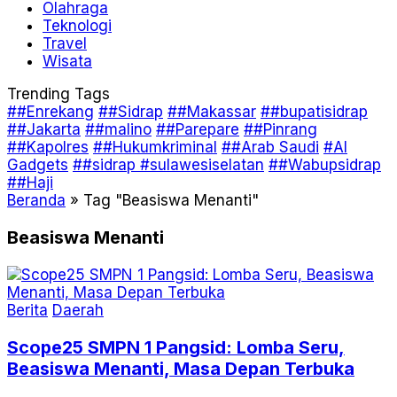
Olahraga
Teknologi
Travel
Wisata
Trending Tags
##Enrekang
##Sidrap
##Makassar
##bupatisidrap
##Jakarta
##malino
##Parepare
##Pinrang
##Kapolres
##Hukumkriminal
##Arab Saudi
#AI
Gadgets
##sidrap #sulawesiselatan
##Wabupsidrap
##Haji
Beranda
»
Tag "Beasiswa Menanti"
Beasiswa Menanti
Berita
Daerah
Scope25 SMPN 1 Pangsid: Lomba Seru,
Beasiswa Menanti, Masa Depan Terbuka