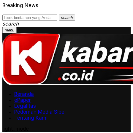
Breaking News
search
search
menu
Beranda
ePaper
Legalitas
Pedoman Media Siber
Tentang Kami
light_mode