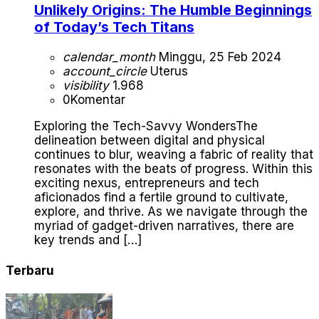
Unlikely Origins: The Humble Beginnings
of Today’s Tech Titans
calendar_month
Minggu, 25 Feb 2024
account_circle
Uterus
visibility
1.968
0
Komentar
Exploring the Tech-Savvy WondersThe
delineation between digital and physical
continues to blur, weaving a fabric of reality that
resonates with the beats of progress. Within this
exciting nexus, entrepreneurs and tech
aficionados find a fertile ground to cultivate,
explore, and thrive. As we navigate through the
myriad of gadget-driven narratives, there are
key trends and […]
Terbaru