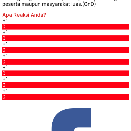
peserta maupun masyarakat luas.(GnD)
Apa Reaksi Anda?
+1
0
+1
0
+1
0
+1
0
+1
0
+1
0
+1
0