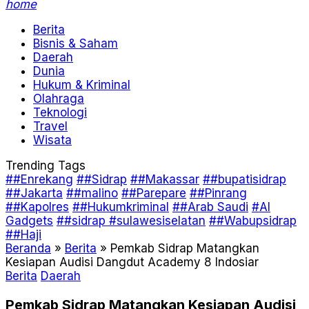
home
Berita
Bisnis & Saham
Daerah
Dunia
Hukum & Kriminal
Olahraga
Teknologi
Travel
Wisata
Trending Tags
##Enrekang
##Sidrap
##Makassar
##bupatisidrap
##Jakarta
##malino
##Parepare
##Pinrang
##Kapolres
##Hukumkriminal
##Arab Saudi
#AI
Gadgets
##sidrap #sulawesiselatan
##Wabupsidrap
##Haji
Beranda
»
Berita
»
Pemkab Sidrap Matangkan
Kesiapan Audisi Dangdut Academy 8 Indosiar
Berita
Daerah
Pemkab Sidrap Matangkan Kesiapan Audisi