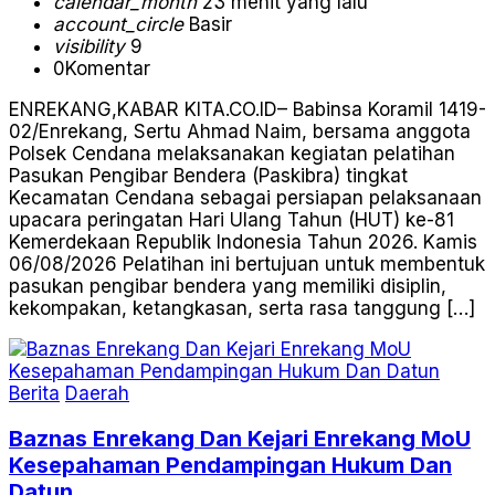
calendar_month
23 menit yang lalu
account_circle
Basir
visibility
9
0
Komentar
ENREKANG,KABAR KITA.CO.ID– Babinsa Koramil 1419-
02/Enrekang, Sertu Ahmad Naim, bersama anggota
Polsek Cendana melaksanakan kegiatan pelatihan
Pasukan Pengibar Bendera (Paskibra) tingkat
Kecamatan Cendana sebagai persiapan pelaksanaan
upacara peringatan Hari Ulang Tahun (HUT) ke-81
Kemerdekaan Republik Indonesia Tahun 2026. Kamis
06/08/2026 Pelatihan ini bertujuan untuk membentuk
pasukan pengibar bendera yang memiliki disiplin,
kekompakan, ketangkasan, serta rasa tanggung […]
Berita
Daerah
Baznas Enrekang Dan Kejari Enrekang MoU
Kesepahaman Pendampingan Hukum Dan
Datun