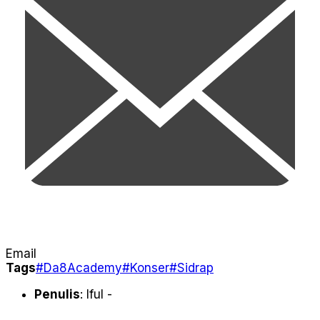
Email
Tags
#Da8Academy
#Konser
#Sidrap
Penulis
: Iful -