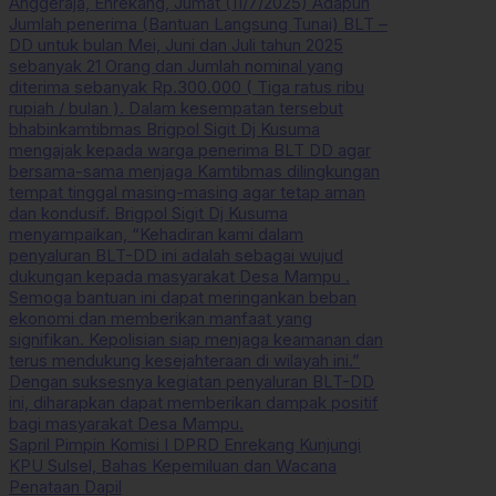
Anggeraja, Enrekang, Jumat (11/7/2025) Adapun
Jumlah penerima (Bantuan Langsung Tunai) BLT –
DD untuk bulan Mei, Juni dan Juli tahun 2025
sebanyak 21 Orang dan Jumlah nominal yang
diterima sebanyak Rp.300.000 ( Tiga ratus ribu
rupiah / bulan ). Dalam kesempatan tersebut
bhabinkamtibmas Brigpol Sigit Dj Kusuma
mengajak kepada warga penerima BLT DD agar
bersama-sama menjaga Kamtibmas dilingkungan
tempat tinggal masing-masing agar tetap aman
dan kondusif. Brigpol Sigit Dj Kusuma
menyampaikan, “Kehadiran kami dalam
penyaluran BLT-DD ini adalah sebagai wujud
dukungan kepada masyarakat Desa Mampu .
Semoga bantuan ini dapat meringankan beban
ekonomi dan memberikan manfaat yang
signifikan. Kepolisian siap menjaga keamanan dan
terus mendukung kesejahteraan di wilayah ini.”
Dengan suksesnya kegiatan penyaluran BLT-DD
ini, diharapkan dapat memberikan dampak positif
bagi masyarakat Desa Mampu.
Sapril Pimpin Komisi I DPRD Enrekang Kunjungi
KPU Sulsel, Bahas Kepemiluan dan Wacana
Penataan Dapil