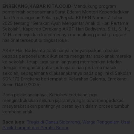
ENREKANG,KABAR KITA.CO.ID
-Mendukung program
pemerintah sebagaimana Surat Edaran Menteri Kependudukan
dan Pembangunan Keluarga/Kepala BKKBN Nomor 7 Tahun
2025 tentang “Gerakan Ayah Mengantar Anak di Hari Pertama
Sekolah”, Kapolres Enrekang AKBP Hari Budiyanto, S.H., S.I.K.,
M.H. menunjukkan komitmennya mendukung penuh program
nasional tersebut di tingkat lokal.
AKBP Hari Budiyanto tidak hanya menyampaikan imbauan
kepada personel untuk ikut serta mengantar anak-anak mereka
ke sekolah, tetapi juga turun langsung memberikan teladan
dengan mengantar putra-putrinya di hari pertama masuk
sekolah, sebagaimana dilaksanakannya pada pagi ini di Sekolah
SDN 172 Enrekang bertempat di Kelurahan Galonta, Enrekang.
Senin (14/07/2025)
Pada pelaksanaannya, Kapolres Enrekang juga
menginstruksikan seluruh jajarannya agar turut mengedukasi
masyarakat akan pentingnya peran ayah dalam proses tumbuh
kembang anak.
Baca juga:
Tragis di Danau Sidenreng, Warga Tenggelam Usai
Panik Lompat dari Perahu Bocor