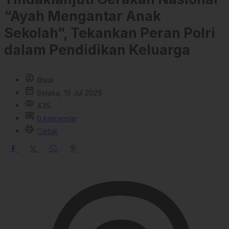
“Ayah Mengantar Anak
Sekolah”, Tekankan Peran Polri
dalam Pendidikan Keluarga
account_circle
Basir
calendar_month
Selasa, 15 Jul 2025
visibility
435
comment
0 komentar
print
Cetak