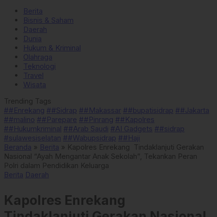
Berita
Bisnis & Saham
Daerah
Dunia
Hukum & Kriminal
Olahraga
Teknologi
Travel
Wisata
Trending Tags
##Enrekang
##Sidrap
##Makassar
##bupatisidrap
##Jakarta
##malino
##Parepare
##Pinrang
##Kapolres
##Hukumkriminal
##Arab Saudi
#AI Gadgets
##sidrap
#sulawesiselatan
##Wabupsidrap
##Haji
Beranda
»
Berita
»
Kapolres Enrekang Tindaklanjuti Gerakan
Nasional “Ayah Mengantar Anak Sekolah”, Tekankan Peran
Polri dalam Pendidikan Keluarga
Berita
Daerah
Kapolres Enrekang
Tindaklanjuti Gerakan Nasional