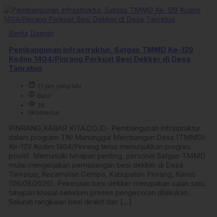
Berita
Daerah
Pembangunan Infrastruktur, Satgas TMMD Ke-129
Kodim 1404/Pinrang Perkuat Besi Dekker di Desa
Tanratuo
calendar_month
21 jam yang lalu
account_circle
Basir
visibility
26
0
Komentar
PINRANG,KABAR KITA.CO.ID- Pembangunan infrastruktur
dalam program TNI Manunggal Membangun Desa (TMMD)
Ke-129 Kodim 1404/Pinrang terus menunjukkan progres
positif. Memasuki tahapan penting, personel Satgas TMMD
mulai mengerjakan pemasangan besi dekker di Desa
Tanratuo, Kecamatan Cempa, Kabupaten Pinrang, Kamis
(06/08/2026). Pekerjaan besi dekker merupakan salah satu
tahapan krusial sebelum proses pengecoran dilakukan.
Seluruh rangkaian besi dirakit dan […]