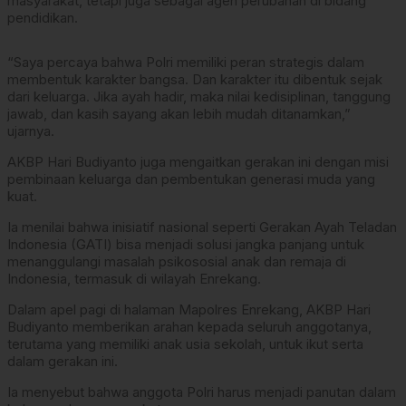
masyarakat, tetapi juga sebagai agen perubahan di bidang
pendidikan.
“Saya percaya bahwa Polri memiliki peran strategis dalam
membentuk karakter bangsa. Dan karakter itu dibentuk sejak
dari keluarga. Jika ayah hadir, maka nilai kedisiplinan, tanggung
jawab, dan kasih sayang akan lebih mudah ditanamkan,”
ujarnya.
AKBP Hari Budiyanto juga mengaitkan gerakan ini dengan misi
pembinaan keluarga dan pembentukan generasi muda yang
kuat.
Ia menilai bahwa inisiatif nasional seperti Gerakan Ayah Teladan
Indonesia (GATI) bisa menjadi solusi jangka panjang untuk
menanggulangi masalah psikososial anak dan remaja di
Indonesia, termasuk di wilayah Enrekang.
Dalam apel pagi di halaman Mapolres Enrekang, AKBP Hari
Budiyanto memberikan arahan kepada seluruh anggotanya,
terutama yang memiliki anak usia sekolah, untuk ikut serta
dalam gerakan ini.
Ia menyebut bahwa anggota Polri harus menjadi panutan dalam