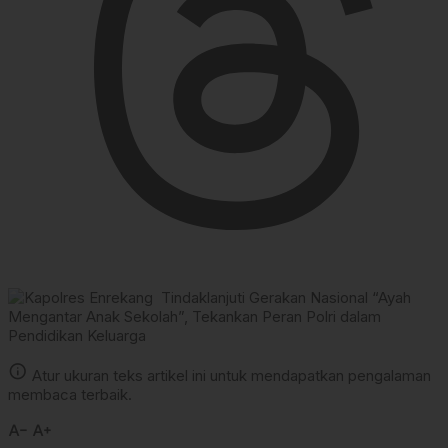
info
Atur ukuran teks artikel ini untuk mendapatkan pengalaman
membaca terbaik.
text_decrease
text_increase