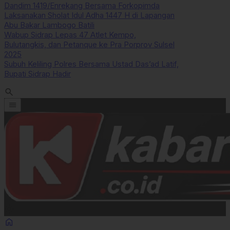
Dandim 1419/Enrekang Bersama Forkopimda
Laksanakan Sholat Idul Adha 1447 H di Lapangan
Abu Bakar Lambogo Batili
Wabup Sidrap Lepas 47 Atlet Kempo,
Bulutangkis, dan Petanque ke Pra Porprov Sulsel
2025
Subuh Keliling Polres Bersama Ustad Das’ad Latif,
Bupati Sidrap Hadir
search
menu
light_mode
home