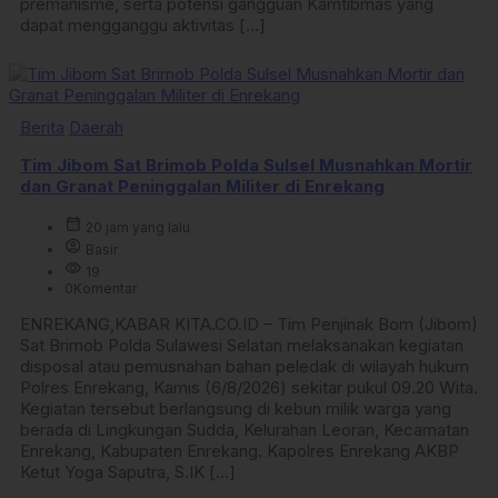
premanisme, serta potensi gangguan Kamtibmas yang
dapat mengganggu aktivitas […]
Berita
Daerah
Tim Jibom Sat Brimob Polda Sulsel Musnahkan Mortir
dan Granat Peninggalan Militer di Enrekang
calendar_month
20 jam yang lalu
account_circle
Basir
visibility
19
0
Komentar
ENREKANG,KABAR KITA.CO.ID – Tim Penjinak Bom (Jibom)
Sat Brimob Polda Sulawesi Selatan melaksanakan kegiatan
disposal atau pemusnahan bahan peledak di wilayah hukum
Polres Enrekang, Kamis (6/8/2026) sekitar pukul 09.20 Wita.
Kegiatan tersebut berlangsung di kebun milik warga yang
berada di Lingkungan Sudda, Kelurahan Leoran, Kecamatan
Enrekang, Kabupaten Enrekang. Kapolres Enrekang AKBP
Ketut Yoga Saputra, S.IK […]