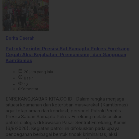
Berita
Daerah
Patroli Perintis Presisi Sat Samapta Polres Enrekang
Cegah Aksi Kejahatan, Premanisme, dan Gangguan
Kamtibmas
calendar_month
20 jam yang lalu
account_circle
Basir
visibility
16
0
Komentar
ENREKANG,KABAR KITA.CO.ID– Dalam rangka menjaga
situasi keamanan dan ketertiban masyarakat (Kamtibmas)
agar tetap aman dan kondusif, personel Patroli Perintis
Presisi Satuan Samapta Polres Enrekang melaksanakan
patroli dialogis di kawasan Pasar Sentral Enrekang, Kamis
(6/8/2026). Kegiatan patroli ini difokuskan pada upaya
pencegahan berbagai bentuk tindak kriminalitas, aksi