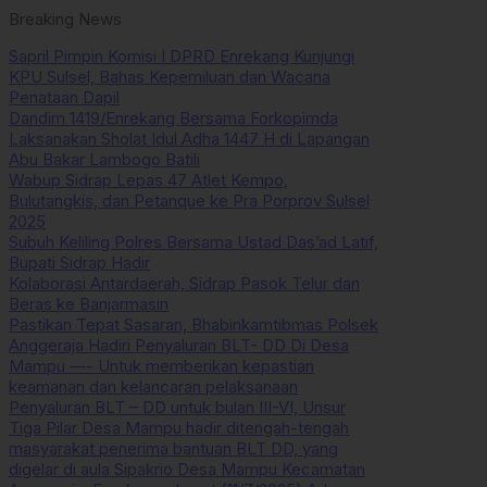
Breaking News
Sapril Pimpin Komisi I DPRD Enrekang Kunjungi
KPU Sulsel, Bahas Kepemiluan dan Wacana
Penataan Dapil
Dandim 1419/Enrekang Bersama Forkopimda
Laksanakan Sholat Idul Adha 1447 H di Lapangan
Abu Bakar Lambogo Batili
Wabup Sidrap Lepas 47 Atlet Kempo,
Bulutangkis, dan Petanque ke Pra Porprov Sulsel
2025
Subuh Keliling Polres Bersama Ustad Das’ad Latif,
Bupati Sidrap Hadir
Kolaborasi Antardaerah, Sidrap Pasok Telur dan
Beras ke Banjarmasin
Pastikan Tepat Sasaran, Bhabinkamtibmas Polsek
Anggeraja Hadiri Penyaluran BLT- DD Di Desa
Mampu —- Untuk memberikan kepastian
keamanan dan kelancaran pelaksanaan
Penyaluran BLT – DD untuk bulan III-VI, Unsur
Tiga Pilar Desa Mampu hadir ditengah-tengah
masyarakat penerima bantuan BLT DD, yang
digelar di aula Sipakrio Desa Mampu Kecamatan