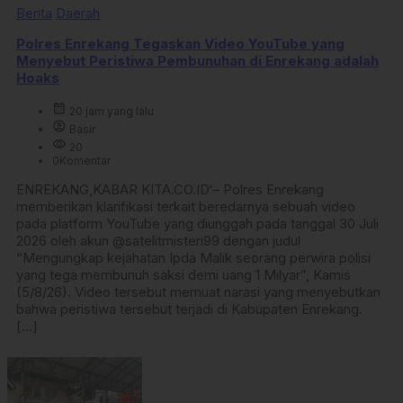
Berita
Daerah
Polres Enrekang Tegaskan Video YouTube yang
Menyebut Peristiwa Pembunuhan di Enrekang adalah
Hoaks
calendar_month
20 jam yang lalu
account_circle
Basir
visibility
20
0
Komentar
ENREKANG,KABAR KITA.CO.ID‘– Polres Enrekang
memberikan klarifikasi terkait beredarnya sebuah video
pada platform YouTube yang diunggah pada tanggal 30 Juli
2026 oleh akun @satelitmisteri99 dengan judul
“Mengungkap kejahatan Ipda Malik seorang perwira polisi
yang tega membunuh saksi demi uang 1 Milyar”, Kamis
(5/8/26). Video tersebut memuat narasi yang menyebutkan
bahwa peristiwa tersebut terjadi di Kabupaten Enrekang.
[…]