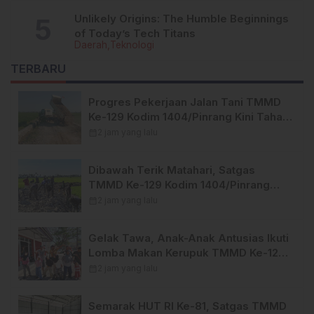
Unlikely Origins: The Humble Beginnings
of Today’s Tech Titans
Daerah
Teknologi
TERBARU
Progres Pekerjaan Jalan Tani TMMD
Ke-129 Kodim 1404/Pinrang Kini Tahap
Penyelesaian.
calendar_month
2 jam yang lalu
Dibawah Terik Matahari, Satgas
TMMD Ke-129 Kodim 1404/Pinrang
Lebih Giat Tuntaskan Sasaran di Hari
calendar_month
2 jam yang lalu
Ke-25
Gelak Tawa, Anak-Anak Antusias Ikuti
Lomba Makan Kerupuk TMMD Ke-129
Kodim 1404/Pinrang
calendar_month
2 jam yang lalu
Semarak HUT RI Ke-81, Satgas TMMD