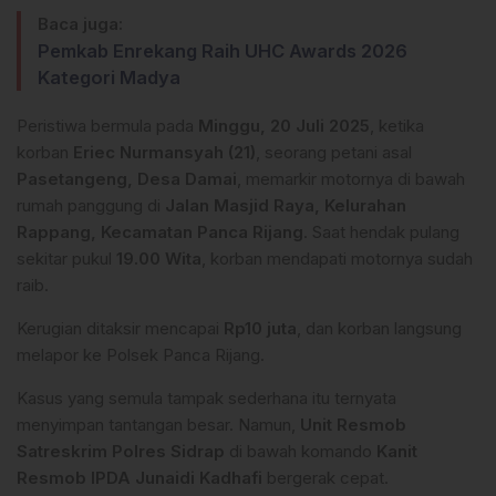
Baca juga:
Pemkab Enrekang Raih UHC Awards 2026
Kategori Madya
Peristiwa bermula pada
Minggu, 20 Juli 2025
, ketika
korban
Eriec Nurmansyah (21)
, seorang petani asal
Pasetangeng, Desa Damai
, memarkir motornya di bawah
rumah panggung di
Jalan Masjid Raya, Kelurahan
Rappang, Kecamatan Panca Rijang
. Saat hendak pulang
sekitar pukul
19.00 Wita
, korban mendapati motornya sudah
raib.
Kerugian ditaksir mencapai
Rp10 juta
, dan korban langsung
melapor ke Polsek Panca Rijang.
Kasus yang semula tampak sederhana itu ternyata
menyimpan tantangan besar. Namun,
Unit Resmob
Satreskrim Polres Sidrap
di bawah komando
Kanit
Resmob IPDA Junaidi Kadhafi
bergerak cepat.