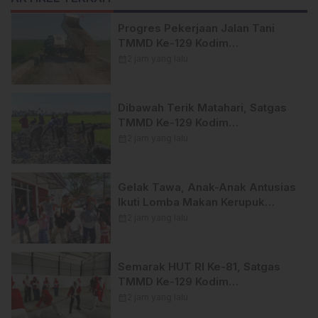
Progres Pekerjaan Jalan Tani
TMMD Ke-129 Kodim
1404/Pinrang Kini Tahap
calendar_month
2 jam yang lalu
Penyelesaian.
Dibawah Terik Matahari, Satgas
TMMD Ke-129 Kodim
1404/Pinrang Lebih Giat
calendar_month
2 jam yang lalu
Tuntaskan Sasaran di Hari Ke-25
Gelak Tawa, Anak-Anak Antusias
Ikuti Lomba Makan Kerupuk
TMMD Ke-129 Kodim
calendar_month
2 jam yang lalu
1404/Pinrang
Semarak HUT RI Ke-81, Satgas
TMMD Ke-129 Kodim
1404/Pinrang Hadirkan Beragam
calendar_month
2 jam yang lalu
Lomba Meriah