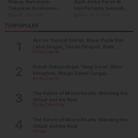
Wabup Nurkanaah
Ayah Ambil Peran di
Tekankan Kolaborasi
Hari Pertama Sekolah,
FKUB–FPK untuk
Bupati Sidrap Gaungkan
calendar_month
Senin, 1 Des 2025
calendar_month
Senin, 14 Jul 2025
Perkuat Pencegahan
Teladan Sejak Dini
TERPOPULER
Narkotika di Sidrap
Ayo ke Samsat Sidrap, Bayar Pajak Kini
Lebih Ringan, Denda Dihapus, Balik
Berita
Daerah
Nama Dipermudah
Rokok Diduga Ilegal “King Garet” Bikin
Ketagihan, Warga Sulsel Curigai
Berita
Daerah
Kandungan Zat Berbahaya
The Future of Mixed Reality: Blending the
Virtual and the Real
Dunia
Teknologi
The Future of Mixed Reality: Blending the
Virtual and the Real
Wisata