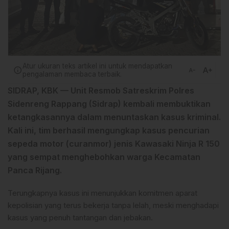
Atur ukuran teks artikel ini untuk mendapatkan
text_increase
info
text_decrease
pengalaman membaca terbaik.
SIDRAP, KBK —
Unit Resmob Satreskrim Polres
Sidenreng Rappang (Sidrap) kembali membuktikan
ketangkasannya dalam menuntaskan kasus kriminal.
Kali ini, tim berhasil mengungkap kasus pencurian
sepeda motor (curanmor) jenis
Kawasaki Ninja R 150
yang sempat menghebohkan warga Kecamatan
Panca Rijang.
Terungkapnya kasus ini menunjukkan komitmen aparat
kepolisian yang terus bekerja tanpa lelah, meski menghadapi
kasus yang penuh tantangan dan jebakan.