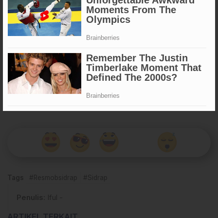
lanjut.
Penangkapan cepat ini menjadi bukti nyata bahwa
Satreskrim Polres Sidrap
, khususnya
Unit Resmob
, selalu
tanggap dan profesional dalam menangani kasus kejahatan,
sekaligus memastikan hak korban untuk mendapatkan
keadilan tetap terjaga. (Gnd)
Apa Reaksi Anda?
Tags
#Resmobsidrap
#Sidrap
Penulis
: Iful -
ARTIKEL TERKAIT