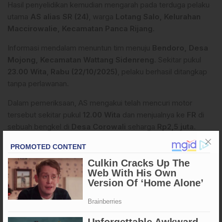
Hasil penyelidikan kemudian mengarah pada terduga pelaku
utama
AS alias SR (24)
, warga
Lotang Salo, Kelurahan
Maccirowalie, Kecamatan Panca Rijang
.
Informasi mendalam menuntun tim menuju
Bendoro, Desa
Mojong, Kecamatan Wattang Sidenreng
. Sekitar pukul
23.00 Wita
,
Rabu (22/10/2025)
, pelaku berhasil ditangkap
tanpa perlawanan.
Dalam pemeriksaan, AS mengakui telah mencuri motor
tersebut sekitar pukul
12.00 Wita
dan menjualnya ke
FR
di
sebuah bengkel di
Desa Corowali
seharga
Rp2,5 juta
.
Baca juga:
Pengungkapan 5 Kg Sabu Jaringan Sidrap–
Makassar, Nilai Rp9 Miliar, 25 Ribu Jiwa
Terselamatkan
Kini, pelaku beserta barang bukti telah diserahkan ke
Unit
Reskrim Polsek Panca Rijang
untuk proses hukum lebih