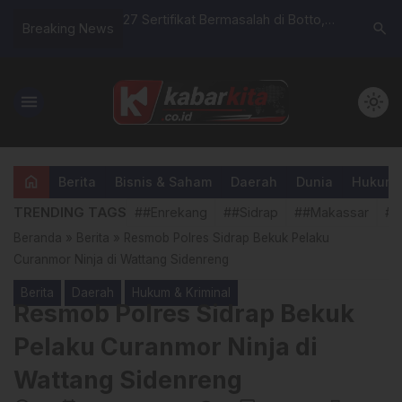
 Malino Laksanakan
27 Sertifikat Bermasalah di Botto,
“9 PPPK R
search
Breaking News
ip, Wujudkan Tata
Warga Minta Kejelasan, BPN Sidrap:
Pengadil
 yang Efektif dan
Sabar, Tunggu Kami Koordinasi
Rappang: 
Kembali
Berbasis 
menu
light_mode
home
Berita
Bisnis & Saham
Daerah
Dunia
Hukum &
TRENDING TAGS
##Enrekang
##Sidrap
##Makassar
##
Beranda
»
Berita
»
Resmob Polres Sidrap Bekuk Pelaku
Curanmor Ninja di Wattang Sidenreng
Berita
Daerah
Hukum & Kriminal
Resmob Polres Sidrap Bekuk
Pelaku Curanmor Ninja di
Wattang Sidenreng