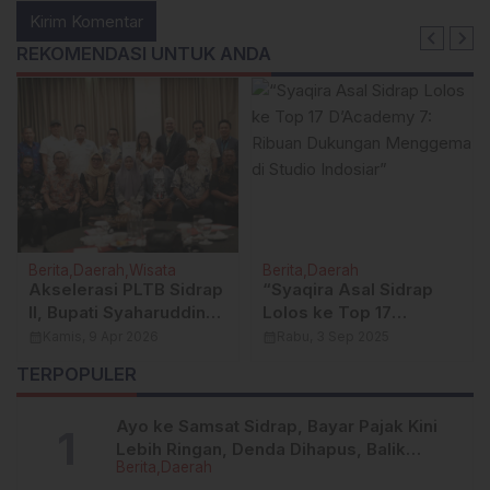
REKOMENDASI UNTUK ANDA
Berita
Daerah
Wisata
Berita
Daerah
Akselerasi PLTB Sidrap
“Syaqira Asal Sidrap
II, Bupati Syaharuddin
Lolos ke Top 17
Temui Manajemen PT
D’Academy 7: Ribuan
calendar_month
Kamis, 9 Apr 2026
calendar_month
Rabu, 3 Sep 2025
Barito Wind Energy di
Dukungan Menggema
TERPOPULER
Jakarta
di Studio Indosiar”
Ayo ke Samsat Sidrap, Bayar Pajak Kini
Lebih Ringan, Denda Dihapus, Balik
Berita
Daerah
Nama Dipermudah