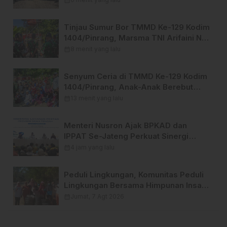
1404/Pinrang
Tinjau Sumur Bor TMMD Ke-129 Kodim
1404/Pinrang, Marsma TNI Arifaini Nur
Dwiyanto Tekankan Pentingnya
calendar_month
8 menit yang lalu
Perawatan
Senyum Ceria di TMMD Ke-129 Kodim
1404/Pinrang, Anak-Anak Berebut
Abadikan Momen Bersama Marsma
calendar_month
13 menit yang lalu
TNI Arifaini Nur Dwiyanto, M.Han.
Menteri Nusron Ajak BPKAD dan
IPPAT Se-Jateng Perkuat Sinergi
Wujudkan Transformasi Layanan
calendar_month
4 jam yang lalu
Pertanahan
Peduli Lingkungan, Komunitas Peduli
Lingkungan Bersama Himpunan Insan
Pers (Hipsi ) Enrekang Bersih-Bersih
calendar_month
Jumat, 7 Agt 2026
Sampah di Lokasi Destinasi Wisata
SWISS.