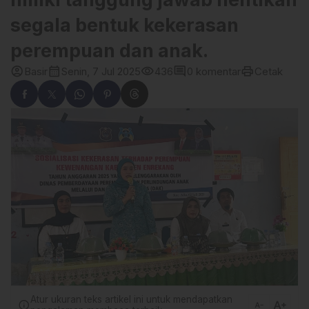
segala bentuk kekerasan
perempuan dan anak.
account_circle
calendar_month
visibility
comment
print
Basir
Senin, 7 Jul 2025
436
0 komentar
Cetak
Atur ukuran teks artikel ini untuk mendapatkan
text_increase
info
text_decrease