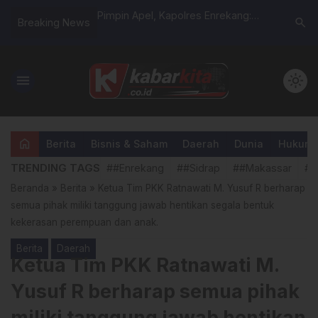
ai Tuai Kecaman
Pimpin Apel, Kapolres Enrekang:
Pemkab Si
search
Breaking News
ta Media “Pro DPRD”
Segera Laporkan Perkembangan
dengan B
k Kerja Sama
Program Lantas
dan Wuju
Berintegr
menu
light_mode
home
Berita
Bisnis & Saham
Daerah
Dunia
Hukum &
TRENDING TAGS
##Enrekang
##Sidrap
##Makassar
##
Beranda
»
Berita
»
Ketua Tim PKK Ratnawati M. Yusuf R berharap
semua pihak miliki tanggung jawab hentikan segala bentuk
kekerasan perempuan dan anak.
Berita
Daerah
Ketua Tim PKK Ratnawati M.
Yusuf R berharap semua pihak
miliki tanggung jawab hentikan