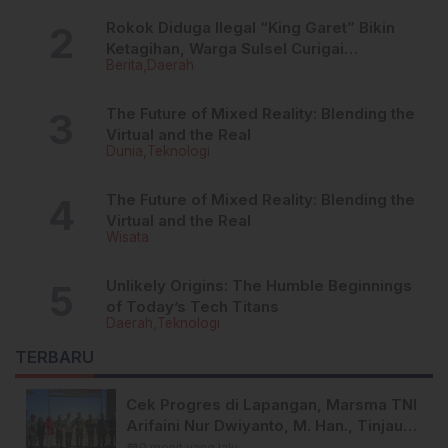
Rokok Diduga Ilegal “King Garet” Bikin
Ketagihan, Warga Sulsel Curigai
Berita
Daerah
Kandungan Zat Berbahaya
The Future of Mixed Reality: Blending the
Virtual and the Real
Dunia
Teknologi
The Future of Mixed Reality: Blending the
Virtual and the Real
Wisata
Unlikely Origins: The Humble Beginnings
of Today’s Tech Titans
Daerah
Teknologi
TERBARU
Cek Progres di Lapangan, Marsma TNI
Arifaini Nur Dwiyanto, M. Han., Tinjau
Sasaran Fisik TMMD Ke-129 Kodim
calendar_month
0 menit yang lalu