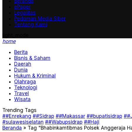
Beranda
ePaper
Legalitas
Pedoman Media Siber
Tentang Kami
light_mode
home
Berita
Bisnis & Saham
Daerah
Dunia
Hukum & Kriminal
Olahraga
Teknologi
Travel
Wisata
Trending Tags
##Enrekang
##Sidrap
##Makassar
##bupatisidrap
##J
#sulawesiselatan
##Wabupsidrap
##Haji
Beranda
»
Tag "Bhabinkamtibmas Polsek Anggeraja Ha