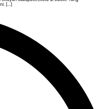
i. […]