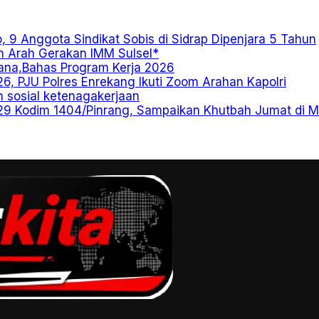
, 9 Anggota Sindikat Sobis di Sidrap Dipenjara 5 Tahun
n Arah Gerakan IMM Sulsel*
ana,Bahas Program Kerja 2026
6, PJU Polres Enrekang Ikuti Zoom Arahan Kapolri
n sosial ketenagakerjaan
29 Kodim 1404/Pinrang, Sampaikan Khutbah Jumat di M