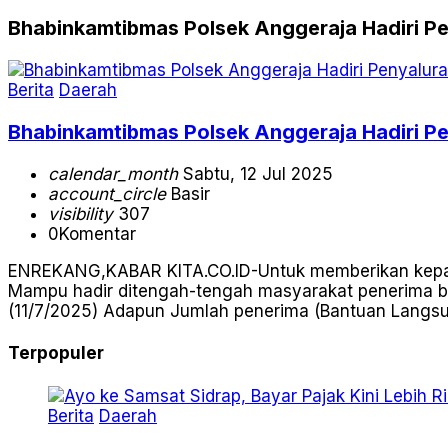
Bhabinkamtibmas Polsek Anggeraja Hadiri P
Berita
Daerah
Bhabinkamtibmas Polsek Anggeraja Hadiri P
calendar_month
Sabtu, 12 Jul 2025
account_circle
Basir
visibility
307
0
Komentar
ENREKANG,KABAR KITA.CO.ID-Untuk memberikan kepasti
Mampu hadir ditengah-tengah masyarakat penerima ba
(11/7/2025) Adapun Jumlah penerima (Bantuan Langsung
Terpopuler
Berita
Daerah