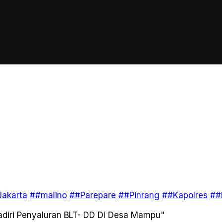
akarta
##malino
##Parepare
##Pinrang
##Kapolres
##
diri Penyaluran BLT- DD Di Desa Mampu"