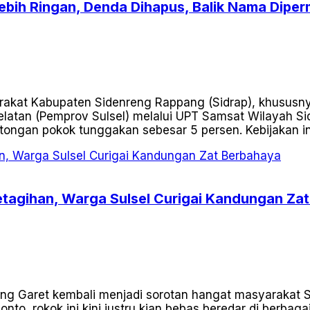
Lebih Ringan, Denda Dihapus, Balik Nama Dipe
akat Kabupaten Sidenreng Rappang (Sidrap), khususny
Selatan (Pemprov Sulsel) melalui UPT Samsat Wilayah S
ngan pokok tunggakan sebesar 5 persen. Kebijakan in
Ketagihan, Warga Sulsel Curigai Kandungan Za
 Garet kembali menjadi sorotan hangat masyarakat Sul
nto, rokok ini kini justru kian bebas beredar di berbaga