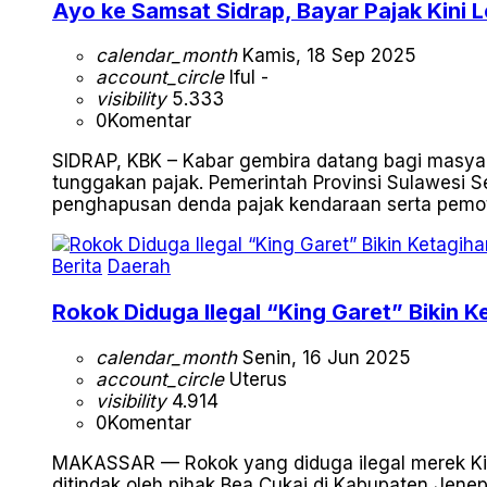
Ayo ke Samsat Sidrap, Bayar Pajak Kini 
calendar_month
Kamis, 18 Sep 2025
account_circle
Iful -
visibility
5.333
0
Komentar
SIDRAP, KBK – Kabar gembira datang bagi masyar
tunggakan pajak. Pemerintah Provinsi Sulawesi 
penghapusan denda pajak kendaraan serta pemoto
Berita
Daerah
Rokok Diduga Ilegal “King Garet” Bikin 
calendar_month
Senin, 16 Jun 2025
account_circle
Uterus
visibility
4.914
0
Komentar
MAKASSAR — Rokok yang diduga ilegal merek King
ditindak oleh pihak Bea Cukai di Kabupaten Jenepo