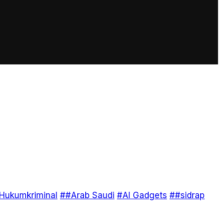
Hukumkriminal
##Arab Saudi
#AI Gadgets
##sidrap