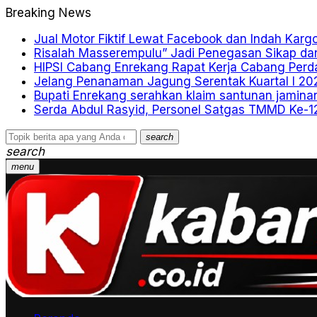
Breaking News
Jual Motor Fiktif Lewat Facebook dan Indah Kargo
Risalah Masserempulu” Jadi Penegasan Sikap da
HIPSI Cabang Enrekang Rapat Kerja Cabang Perd
Jelang Penanaman Jagung Serentak Kuartal I 202
Bupati Enrekang serahkan klaim santunan jamina
Serda Abdul Rasyid, Personel Satgas TMMD Ke-1
search
search
menu