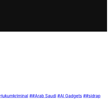
Hukumkriminal
##Arab Saudi
#AI Gadgets
##sidrap