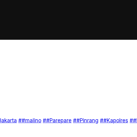
akarta
##malino
##Parepare
##Pinrang
##Kapolres
##