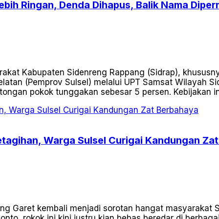
Lebih Ringan, Denda Dihapus, Balik Nama Dipe
akat Kabupaten Sidenreng Rappang (Sidrap), khususny
Selatan (Pemprov Sulsel) melalui UPT Samsat Wilayah S
ngan pokok tunggakan sebesar 5 persen. Kebijakan in
Ketagihan, Warga Sulsel Curigai Kandungan Za
 Garet kembali menjadi sorotan hangat masyarakat Sul
nto, rokok ini kini justru kian bebas beredar di berbaga