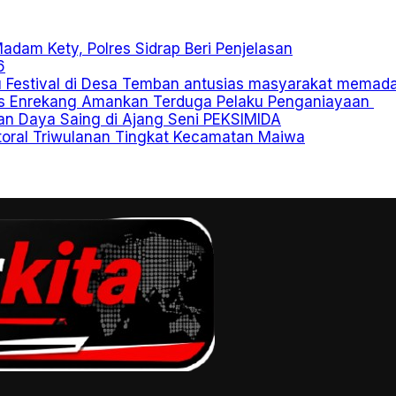
dam Kety, Polres Sidrap Beri Penjelasan
6
Festival di Desa Temban antusias masyarakat memada
es Enrekang Amankan Terduga Pelaku Penganiayaan
n Daya Saing di Ajang Seni PEKSIMIDA
ktoral Triwulanan Tingkat Kecamatan Maiwa