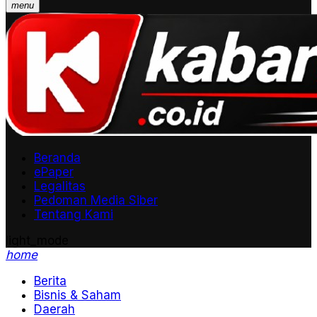
menu
Beranda
ePaper
Legalitas
Pedoman Media Siber
Tentang Kami
light_mode
home
Berita
Bisnis & Saham
Daerah