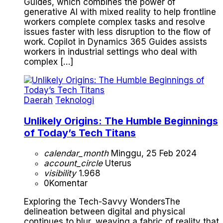
Guides, which combines the power of
generative AI with mixed reality to help frontline
workers complete complex tasks and resolve
issues faster with less disruption to the flow of
work. Copilot in Dynamics 365 Guides assists
workers in industrial settings who deal with
complex […]
Daerah
Teknologi
Unlikely Origins: The Humble Beginnings
of Today’s Tech Titans
calendar_month
Minggu, 25 Feb 2024
account_circle
Uterus
visibility
1.968
0
Komentar
Exploring the Tech-Savvy WondersThe
delineation between digital and physical
continues to blur, weaving a fabric of reality that