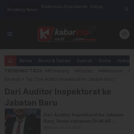
 Hadiri Upacara Hari
Kolaborasi Antardaerah, Sidrap
Cegah Ga
search
Breaking News
 ke-97: “Generasi
Pasok Telur dan Beras ke
Patroli M
rdepan Menjaga
Banjarmasin
Masif di 
menu
light_mode
home
Berita
Bisnis & Saham
Daerah
Dunia
Hukum &
TRENDING TAGS
##Enrekang
##Sidrap
##Makassar
##
Beranda
»
Tag "Dari Auditor Inspektorat ke Jabatan Baru"
Dari Auditor Inspektorat ke
Jabatan Baru
Dari Auditor Inspektorat ke Jabatan
Baru, Ronni setiawan.SH.M.AP
Resmi Menjabat Kepala Bagian
calendar_month
Kamis, 15 Jan 2026
Hukum