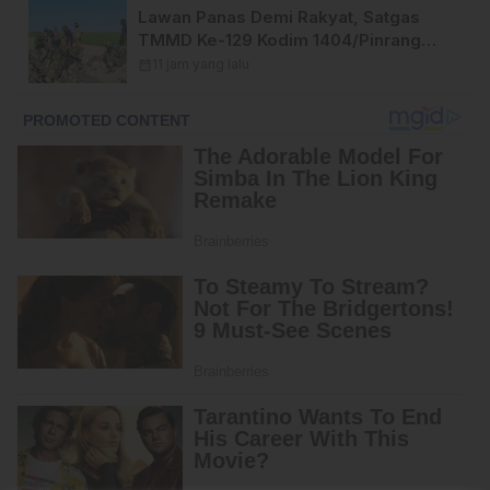
Lawan Panas Demi Rakyat, Satgas
TMMD Ke-129 Kodim 1404/Pinrang
Terus Kebut Penyelesaian Sasaran
calendar_month
11 jam yang lalu