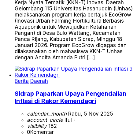
Kerja Nyata Tematik (KKN-T) Inovasi Daerah
Gelombang 115 Universitas Hasanuddin (Unhas)
melaksanakan program kerja bertajuk EcoGrow
(Inovasi Urban Farming Hortikultura Berbasis
Aquaponik untuk Mewujudkan Ketahanan
Pangan) di Desa Bulo Wattang, Kecamatan
Panca Rijang, Kabupaten Sidrap, Minggu 18
Januari 2026. Program EcoGrow digagas dan
dilaksanakan oleh mahasiswa KKN-T Unhas
dengan Andita Amanda Putri […]
Berita
Daerah
Sidrap Paparkan Upaya Pengendalian
Inflasi di Rakor Kemendagri
calendar_month
Rabu, 5 Nov 2025
account_circle
Iful -
visibility
182
0
Komentar