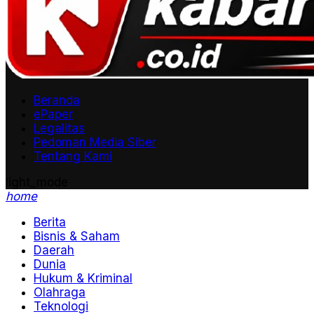
Beranda
ePaper
Legalitas
Pedoman Media Siber
Tentang Kami
light_mode
home
Berita
Bisnis & Saham
Daerah
Dunia
Hukum & Kriminal
Olahraga
Teknologi