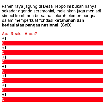
Panen raya jagung di Desa Teppo ini bukan hanya
sekadar agenda seremonial, melainkan juga menjadi
simbol komitmen bersama seluruh elemen bangsa
dalam memperkuat fondasi
ketahanan dan
kedaulatan pangan nasional
. (GnD)
Apa Reaksi Anda?
+1
0
+1
0
+1
0
+1
0
+1
0
+1
0
+1
0