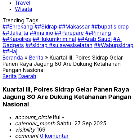
Travel
Wisata
Trending Tags
##Enrekang
##Sidrap
##Makassar
##bupatisidrap
##Jakarta
##malino
##Parepare
##Pinrang
##Kapolres
##Hukumkriminal
##Arab Saudi
#AI
Gadgets
##sidrap #sulawesiselatan
##Wabupsidrap
##Haji
Beranda
»
Berita
»
Kuartal III, Polres Sidrap Gelar
Panen Raya Jagung 80 Are Dukung Ketahanan
Pangan Nasional
Berita
Daerah
Kuartal III, Polres Sidrap Gelar Panen Raya
Jagung 80 Are Dukung Ketahanan Pangan
Nasional
account_circle
Iful -
calendar_month
Sabtu, 27 Sep 2025
visibility
169
comment
0 komentar