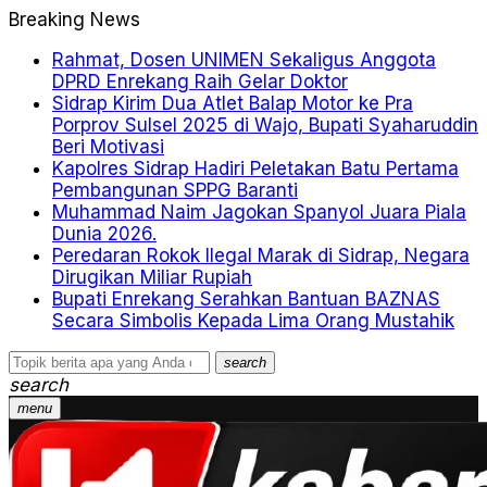
Breaking News
Rahmat, Dosen UNIMEN Sekaligus Anggota
DPRD Enrekang Raih Gelar Doktor
Sidrap Kirim Dua Atlet Balap Motor ke Pra
Porprov Sulsel 2025 di Wajo, Bupati Syaharuddin
Beri Motivasi
Kapolres Sidrap Hadiri Peletakan Batu Pertama
Pembangunan SPPG Baranti
Muhammad Naim Jagokan Spanyol Juara Piala
Dunia 2026.
Peredaran Rokok Ilegal Marak di Sidrap, Negara
Dirugikan Miliar Rupiah
Bupati Enrekang Serahkan Bantuan BAZNAS
Secara Simbolis Kepada Lima Orang Mustahik
search
search
menu