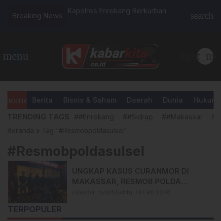
ksi Perkuat Kafilah
Kapolres Enrekang Berkurban
Bupati : 
search
Breaking News
ulsel
Seekor Sapi di Hari Raya Idul Adha
Luwu Timu
1446 H
Porsenija
menu
light_mo
home
Berita
Bisnis & Saham
Daerah
Dunia
Hukum &
TRENDING TAGS
##Enrekang
##Sidrap
##Makassar
##
Beranda
»
Tag "#Resmobpoldasulsel"
#Resmobpoldasulsel
UNGKAP KASUS CURANMOR DI
MAKASSAR, RESMOB POLDA
SULSEL BONGKAR AKSI KOMPAK
calendar_month
Sabtu, 14 Feb 2026
TIGA PELAKU MUDA
TERPOPULER