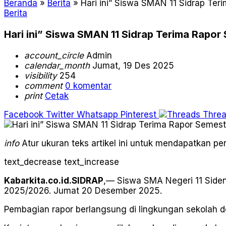
Beranda
»
Berita
»
Hari ini” Siswa SMAN 11 Sidrap Ter
Berita
Hari ini” Siswa SMAN 11 Sidrap Terima Rapor 
account_circle
Admin
calendar_month
Jumat, 19 Des 2025
visibility
254
comment
0 komentar
print
Cetak
Facebook
Twitter
Whatsapp
Pinterest
Thre
info
Atur ukuran teks artikel ini untuk mendapatkan 
text_decrease
text_increase
Kabarkita.co.id.SIDRAP
,— Siswa SMA Negeri 11 Sidenr
2025/2026. Jumat 20 Desember 2025.
Pembagian rapor berlangsung di lingkungan sekolah deng