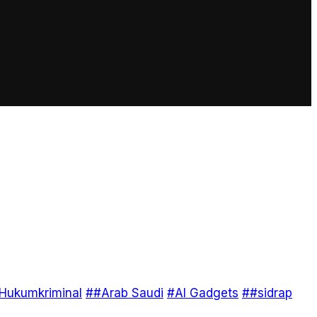
Hukumkriminal
##Arab Saudi
#AI Gadgets
##sidrap