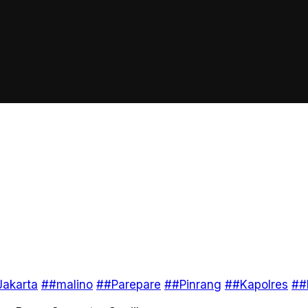
akarta
##malino
##Parepare
##Pinrang
##Kapolres
##