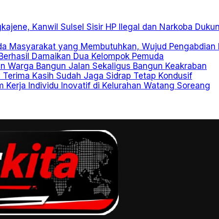
kajene, Kanwil Sulsel Sisir HP Ilegal dan Narkoba Duku
ada Masyarakat yang Membutuhkan, Wujud Pengabdian P
g Berhasil Damaikan Dua Kelompok Pemuda
dan Warga Bangun Jalan Sekaligus Bangun Keakraban
: Terima Kasih Sudah Jaga Sidrap Tetap Kondusif
erja Individu Inovatif di Kelurahan Watang Soreang