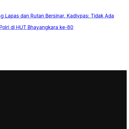
ng Lapas dan Rutan Bersinar, Kadivpas: Tidak Ada
olri di HUT Bhayangkara ke-80