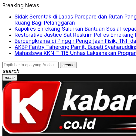
Breaking News
Sidak Serentak di Lapas Parepare dan Rutan Pang
Ruang Bagi Pelanggaran
Kapolres Enrekang Salurkan Bantuan Sosial kep
Restorative Justice Sat Reskrim Polres Enrekan
Bercengkrama di Pinggir Pengerjaan Fisik, TNI 
AKBP Fantry Taherong Pamit, Bupati Syaharuddin
Mahasiswa KKN-T 115 Unhas Laksanakan Program K
search
search
menu