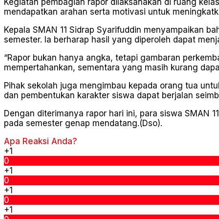
Kegiatan pembagian rapor dilaksanakan di ruang kelas
mendapatkan arahan serta motivasi untuk meningkatk
Kepala SMAN 11 Sidrap Syarifuddin menyampaikan bahw
semester. Ia berharap hasil yang diperoleh dapat menj
“Rapor bukan hanya angka, tetapi gambaran perkemban
mempertahankan, sementara yang masih kurang dapat 
Pihak sekolah juga mengimbau kepada orang tua untu
dan pembentukan karakter siswa dapat berjalan seim
Dengan diterimanya rapor hari ini, para siswa SMAN 1
pada semester genap mendatang.(Dso).
Apa Reaksi Anda?
+1
0
+1
0
+1
0
+1