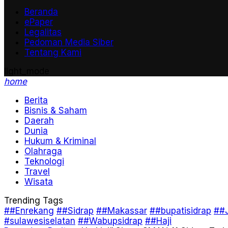
Beranda
ePaper
Legalitas
Pedoman Media Siber
Tentang Kami
light_mode
home
Berita
Bisnis & Saham
Daerah
Dunia
Hukum & Kriminal
Olahraga
Teknologi
Travel
Wisata
Trending Tags
##Enrekang
##Sidrap
##Makassar
##bupatisidrap
##J
#sulawesiselatan
##Wabupsidrap
##Haji