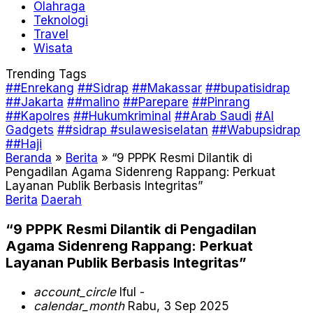
Olahraga
Teknologi
Travel
Wisata
Trending Tags
##Enrekang
##Sidrap
##Makassar
##bupatisidrap
##Jakarta
##malino
##Parepare
##Pinrang
##Kapolres
##Hukumkriminal
##Arab Saudi
#AI
Gadgets
##sidrap #sulawesiselatan
##Wabupsidrap
##Haji
Beranda
»
Berita
»
“9 PPPK Resmi Dilantik di
Pengadilan Agama Sidenreng Rappang: Perkuat
Layanan Publik Berbasis Integritas”
Berita
Daerah
“9 PPPK Resmi Dilantik di Pengadilan
Agama Sidenreng Rappang: Perkuat
Layanan Publik Berbasis Integritas”
account_circle
Iful -
calendar_month
Rabu, 3 Sep 2025