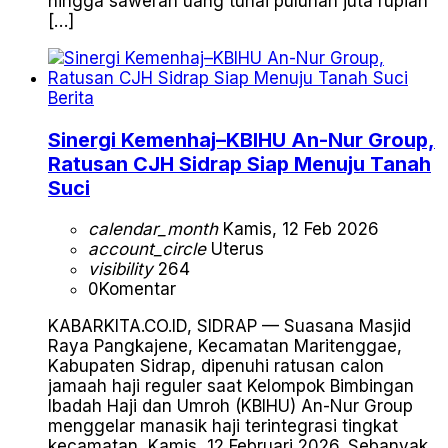
hingga saweran uang tunai puluhan juta rupiah
[…]
Berita
Sinergi Kemenhaj–KBIHU An-Nur Group,
Ratusan CJH Sidrap Siap Menuju Tanah
Suci
calendar_month
Kamis, 12 Feb 2026
account_circle
Uterus
visibility
264
0
Komentar
KABARKITA.CO.ID, SIDRAP — Suasana Masjid
Raya Pangkajene, Kecamatan Maritenggae,
Kabupaten Sidrap, dipenuhi ratusan calon
jamaah haji reguler saat Kelompok Bimbingan
Ibadah Haji dan Umroh (KBIHU) An-Nur Group
menggelar manasik haji terintegrasi tingkat
kecamatan, Kamis, 12 Februari 2026. Sebanyak