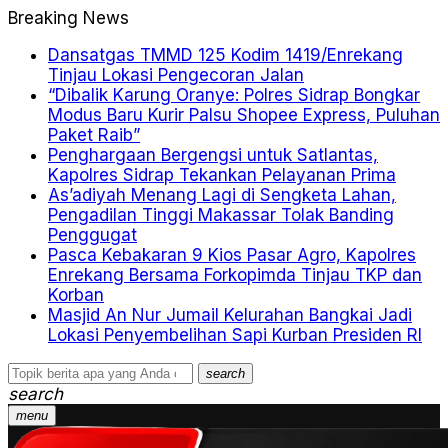
Breaking News
Dansatgas TMMD 125 Kodim 1419/Enrekang
Tinjau Lokasi Pengecoran Jalan
“Dibalik Karung Oranye: Polres Sidrap Bongkar
Modus Baru Kurir Palsu Shopee Express, Puluhan
Paket Raib”
Penghargaan Bergengsi untuk Satlantas,
Kapolres Sidrap Tekankan Pelayanan Prima
As’adiyah Menang Lagi di Sengketa Lahan,
Pengadilan Tinggi Makassar Tolak Banding
Penggugat
Pasca Kebakaran 9 Kios Pasar Agro, Kapolres
Enrekang Bersama Forkopimda Tinjau TKP dan
Korban
Masjid An Nur Jumail Kelurahan Bangkai Jadi
Lokasi Penyembelihan Sapi Kurban Presiden RI
search
search
menu