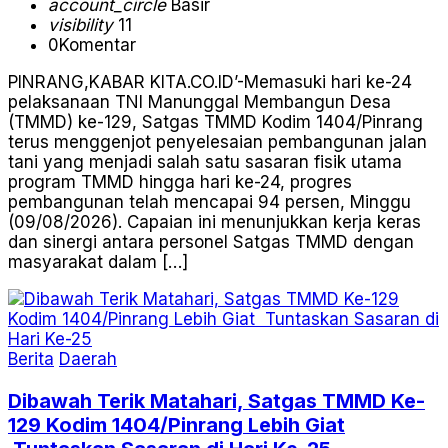
account_circle
Basir
visibility
11
0
Komentar
PINRANG,KABAR KITA.CO.ID’-Memasuki hari ke-24
pelaksanaan TNI Manunggal Membangun Desa
(TMMD) ke-129, Satgas TMMD Kodim 1404/Pinrang
terus menggenjot penyelesaian pembangunan jalan
tani yang menjadi salah satu sasaran fisik utama
program TMMD hingga hari ke-24, progres
pembangunan telah mencapai 94 persen, Minggu
(09/08/2026). Capaian ini menunjukkan kerja keras
dan sinergi antara personel Satgas TMMD dengan
masyarakat dalam […]
Berita
Daerah
Dibawah Terik Matahari, Satgas TMMD Ke-
129 Kodim 1404/Pinrang Lebih Giat