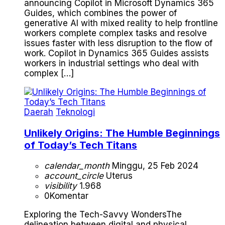
announcing Copilot in Microsoft Dynamics 365
Guides, which combines the power of
generative AI with mixed reality to help frontline
workers complete complex tasks and resolve
issues faster with less disruption to the flow of
work. Copilot in Dynamics 365 Guides assists
workers in industrial settings who deal with
complex […]
Daerah
Teknologi
Unlikely Origins: The Humble Beginnings
of Today’s Tech Titans
calendar_month
Minggu, 25 Feb 2024
account_circle
Uterus
visibility
1.968
0
Komentar
Exploring the Tech-Savvy WondersThe
delineation between digital and physical