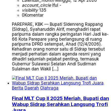
calendar_month
Minggu, 12 Apr 2026
account_circle
Iful -
visibility
135
0
Komentar
PAREPARE, KBK — Bupati Sidenreng Rappang
(Sidrap), Syaharuddin Alrif, menghadiri rapat
paripurna dalam rangka peringatan Hari Jadi ke-
66 Kota Parepare yang berlangsung di ruang
paripurna DPRD setempat, Ahad (12/4/2026).
Kehadiran orang nomor satu di Sidrap tersebut
menjadi perhatian dalam agenda resmi yang
dihadiri sejumlah pejabat penting, termasuk
Gubernur Sulawesi Selatan Andi Sudirman
Sulaiman dan Wakil […]
Berita
Daerah
Olahraga
Final MLT Cup II 2025 Meriah, Bupati dan
Wabup Sidrap Serahkan Langsung Trofi
Juara