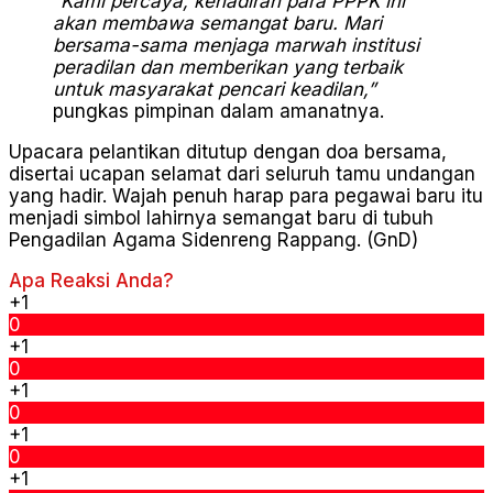
“Kami percaya, kehadiran para PPPK ini
akan membawa semangat baru. Mari
bersama-sama menjaga marwah institusi
peradilan dan memberikan yang terbaik
untuk masyarakat pencari keadilan,”
pungkas pimpinan dalam amanatnya.
Upacara pelantikan ditutup dengan doa bersama,
disertai ucapan selamat dari seluruh tamu undangan
yang hadir. Wajah penuh harap para pegawai baru itu
menjadi simbol lahirnya semangat baru di tubuh
Pengadilan Agama Sidenreng Rappang. (GnD)
Apa Reaksi Anda?
+1
0
+1
0
+1
0
+1
0
+1