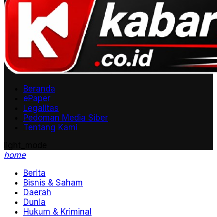
Beranda
ePaper
Legalitas
Pedoman Media Siber
Tentang Kami
light_mode
home
Berita
Bisnis & Saham
Daerah
Dunia
Hukum & Kriminal