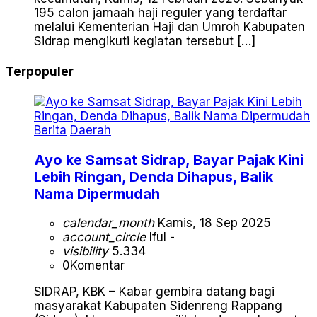
195 calon jamaah haji reguler yang terdaftar
melalui Kementerian Haji dan Umroh Kabupaten
Sidrap mengikuti kegiatan tersebut […]
Terpopuler
Berita
Daerah
Ayo ke Samsat Sidrap, Bayar Pajak Kini
Lebih Ringan, Denda Dihapus, Balik
Nama Dipermudah
calendar_month
Kamis, 18 Sep 2025
account_circle
Iful -
visibility
5.334
0
Komentar
SIDRAP, KBK – Kabar gembira datang bagi
masyarakat Kabupaten Sidenreng Rappang