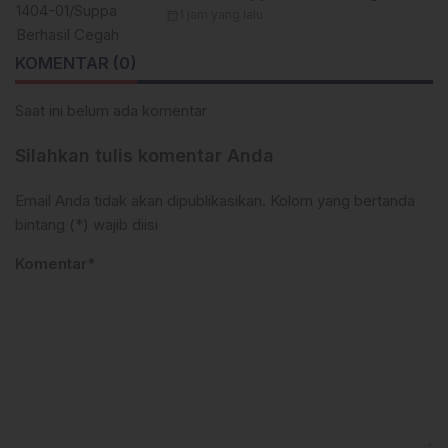
Kebakaran Lahan Meluas di
calendar_month
1 jam yang lalu
Karaballo
KOMENTAR (0)
Saat ini belum ada komentar
Silahkan tulis komentar Anda
Email Anda tidak akan dipublikasikan. Kolom yang bertanda
bintang (*) wajib diisi
Komentar*