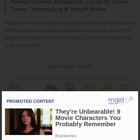
Kebakaran Maut di Makassar, Lansia 65 Tahun
Tewas Terpanggang di Tengah Malam
Kegiatan ini menjadi bukti nyata bahwa Polres Enrekang terus
berkomitmen mendukung kebijakan nasional dan turut serta
dalam membangun ketahanan pangan yang berkelanjutan di
tingkat daerah.(**)
Apa Reaksi Anda?
Tags
#Enrekang
Kabag SDM Polres Enrekang Pimpin Apel Pagi
Sampaikan Arahan Terkait Gugus Tugas Ketahanan Pangan