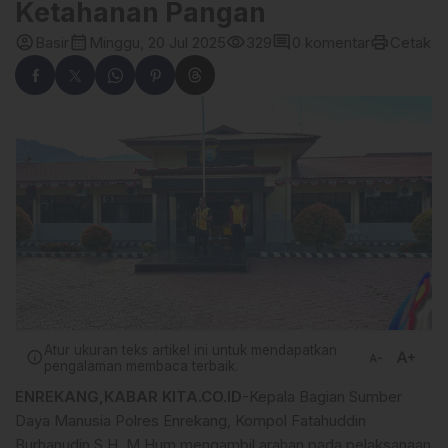
Ketahanan Pangan
account_circle
calendar_month
visibility
comment
print
Basir
Minggu, 20 Jul 2025
329
0 komentar
Cetak
Atur ukuran teks artikel ini untuk mendapatkan
text_increase
info
text_decrease
pengalaman membaca terbaik.
ENREKANG,KABAR KITA.CO.ID
-Kepala Bagian Sumber
Daya Manusia Polres Enrekang, Kompol Fatahuddin
Burhanudin.S.H.,M.Hum mengambil arahan pada pelaksanaan