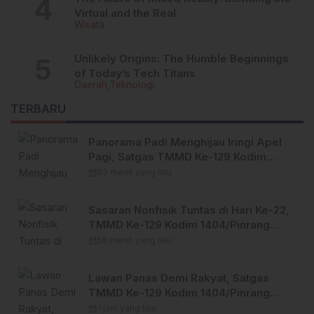
Virtual and the Real
Wisata
Unlikely Origins: The Humble Beginnings
of Today’s Tech Titans
Daerah
Teknologi
TERBARU
Panorama Padi Menghijau Iringi Apel
Pagi, Satgas TMMD Ke-129 Kodim
1404/Pinrang Makin Bersemangat
calendar_month
53 menit yang lalu
Sasaran Nonfisik Tuntas di Hari Ke-22,
TMMD Ke-129 Kodim 1404/Pinrang
Tinggalkan Bekal Berharga bagi
calendar_month
58 menit yang lalu
Warga
Lawan Panas Demi Rakyat, Satgas
TMMD Ke-129 Kodim 1404/Pinrang
Terus Kebut Penyelesaian Sasaran
calendar_month
1 jam yang lalu