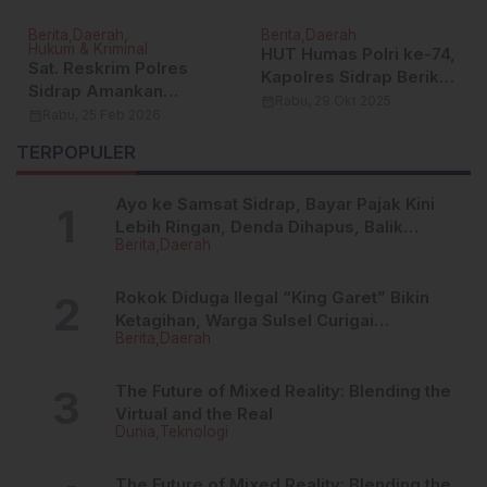
Berita
Daerah
Berita
Daerah
Hukum & Kriminal
HUT Humas Polri ke-74,
Sat. Reskrim Polres
Kapolres Sidrap Berikan
Sidrap Amankan
Penghargaan Kepada
calendar_month
Rabu, 29 Okt 2025
Terduga Pelaku
calendar_month
Rabu, 25 Feb 2026
Personelnya
Kekerasan Terhadap
TERPOPULER
Perempuan
Ayo ke Samsat Sidrap, Bayar Pajak Kini
Lebih Ringan, Denda Dihapus, Balik
Berita
Daerah
Nama Dipermudah
Rokok Diduga Ilegal “King Garet” Bikin
Ketagihan, Warga Sulsel Curigai
Berita
Daerah
Kandungan Zat Berbahaya
The Future of Mixed Reality: Blending the
Virtual and the Real
Dunia
Teknologi
The Future of Mixed Reality: Blending the