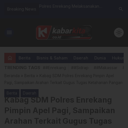
a ke-80: Kapolres
Polres Enrekang Melaksanakan
Babinsa 
search
Breaking News
an Pesan Presiden,
Pengamanan Eksekusi oleh
Laksanak
ionalitas hingga
Pengadilan Negeri Enrekang di
Warga Wa
Kecamatan Anggeraja
menu
light_mode
home
Berita
Bisnis & Saham
Daerah
Dunia
Hukum &
TRENDING TAGS
##Enrekang
##Sidrap
##Makassar
##
Beranda
»
Berita
»
Kabag SDM Polres Enrekang Pimpin Apel
Pagi, Sampaikan Arahan Terkait Gugus Tugas Ketahanan Pangan
Berita
Daerah
Kabag SDM Polres Enrekang
Pimpin Apel Pagi, Sampaikan
Arahan Terkait Gugus Tugas