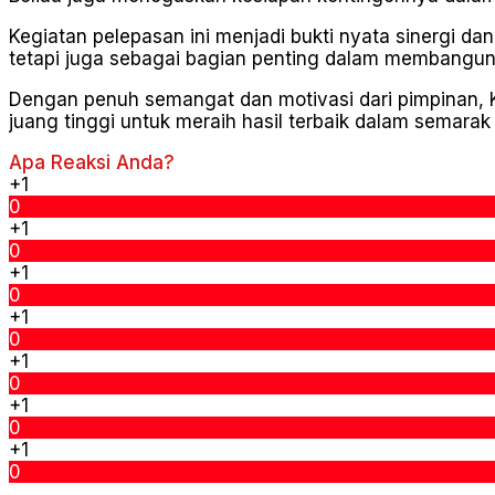
Kegiatan pelepasan ini menjadi bukti nyata sinergi da
tetapi juga sebagai bagian penting dalam membangun 
Dengan penuh semangat dan motivasi dari pimpinan,
juang tinggi untuk meraih hasil terbaik dalam semarak
Apa Reaksi Anda?
+1
0
+1
0
+1
0
+1
0
+1
0
+1
0
+1
0