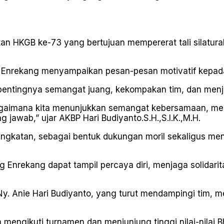
tan HKGB ke-73 yang bertujuan mempererat tali silatur
Enrekang menyampaikan pesan-pesan motivatif kepada 
ntingnya semangat juang, kekompakan tim, dan menjunj
 bagaimana kita menunjukkan semangat kebersamaan, me
awab,” ujar AKBP Hari Budiyanto.S.H.,S.I.K.,M.H.
ngkatan, sebagai bentuk dukungan moril sekaligus me
 Enrekang dapat tampil percaya diri, menjaga solidari
y. Anie Hari Budiyanto, yang turut mendampingi tim, 
engikuti turnamen dan menjunjung tinggi nilai-nilai 