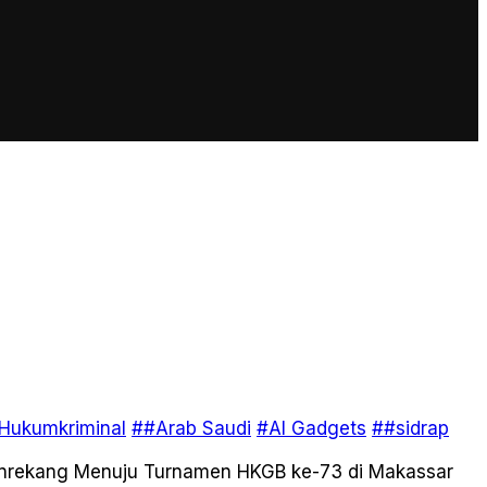
Hukumkriminal
##Arab Saudi
#AI Gadgets
##sidrap
 Enrekang Menuju Turnamen HKGB ke-73 di Makassar