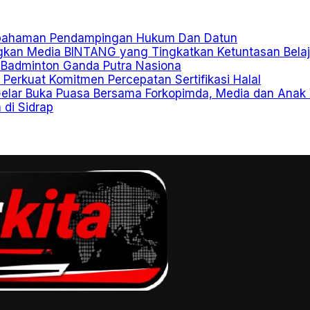
epahaman Pendampingan Hukum Dan Datun
kan Media BINTANG yang Tingkatkan Ketuntasan Belaj
 Badminton Ganda Putra Nasiona
 Perkuat Komitmen Percepatan Sertifikasi Halal
Gelar Buka Puasa Bersama Forkopimda, Media dan Anak
di Sidrap