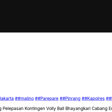
akarta
##malino
##Parepare
##Pinrang
##Kapolres
##
g Pelepasan Kontingen Volly Ball Bhayangkari Cabang