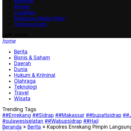
Beranda
ePaper
Legalitas
Pedoman Media Siber
Tentang Kami
light_mode
home
Berita
Bisnis & Saham
Daerah
Dunia
Hukum & Kriminal
Olahraga
Teknologi
Travel
Wisata
Trending Tags
##Enrekang
##Sidrap
##Makassar
##bupatisidrap
##J
#sulawesiselatan
##Wabupsidrap
##Haji
Beranda
»
Berita
»
Kapolres Enrekang Pimpin Langsun