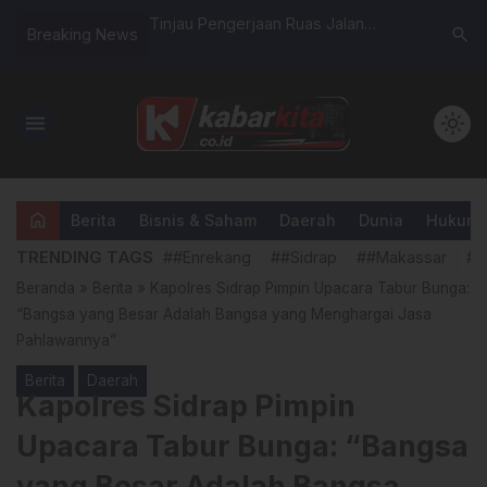
Ke-69 Kodam
Tinjau Pengerjaan Ruas Jalan
Penyuluh
search
Breaking News
 Tahun 2026, Kodim
Rappang–Pangkajene, Gubernur
Dilatih J
elar Karya Bakti
Sulsel Harapkan Manfaat Optimal
Digital
bagi Warga
menu
light_mode
home
Berita
Bisnis & Saham
Daerah
Dunia
Hukum &
TRENDING TAGS
##Enrekang
##Sidrap
##Makassar
##
Beranda
»
Berita
»
Kapolres Sidrap Pimpin Upacara Tabur Bunga:
“Bangsa yang Besar Adalah Bangsa yang Menghargai Jasa
Pahlawannya”
Berita
Daerah
Kapolres Sidrap Pimpin
Upacara Tabur Bunga: “Bangsa
yang Besar Adalah Bangsa