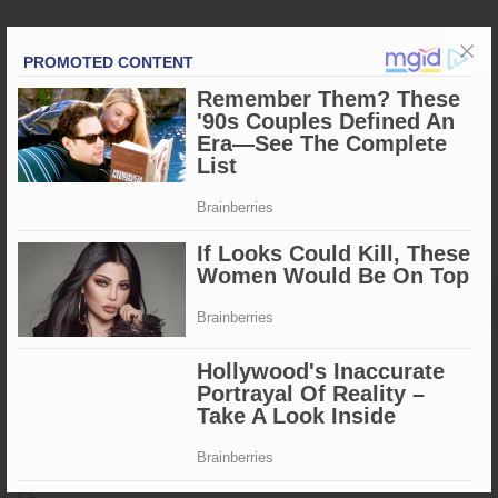
Suasana haru dan khidmat menyelimuti TMP Mario saat
prosesi tabur bunga berlangsung, menandakan bahwa
semangat dan jasa para pahlawan akan selalu hidup dalam
sanubari masyarakat Sidrap. (Gnd)
Apa Reaksi Anda?
Tags
#Haripahlawan
#Sidrap
Penulis
: Iful -
ARTIKEL TERKAIT