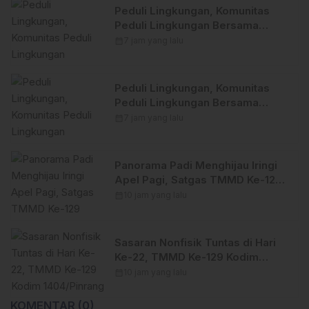
Peduli Lingkungan, Komunitas
Peduli Lingkungan Bersama
Himpunan Insan Pers (Hipsi )
calendar_month
7 jam yang lalu
Enrekang Bersih-Bersih Sampah
di Lokasi Destinasi Wisata
SWISS.
Peduli Lingkungan, Komunitas
Peduli Lingkungan Bersama
Himpunan Insan Pers (Hipsi )
calendar_month
7 jam yang lalu
Enrekang Bersih-Bersih Sampah
di Lokasi Destinasi Wisata
SWISS.
Panorama Padi Menghijau Iringi
Apel Pagi, Satgas TMMD Ke-129
Kodim 1404/Pinrang Makin
calendar_month
10 jam yang lalu
Bersemangat
Sasaran Nonfisik Tuntas di Hari
Ke-22, TMMD Ke-129 Kodim
1404/Pinrang Tinggalkan Bekal
calendar_month
10 jam yang lalu
Berharga bagi Warga
KOMENTAR (0)