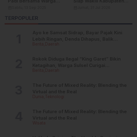
a
Siap Wakili Kabupaten
Sebagai Benteng
Enrekang di Ajang
Institusi, UNIMEN Hadir
calendar_month
Jumat, 31 Jul 2026
calendar_month
Rabu, 10 Des 2025
n
Pemilihan Putra Putri
Rakornas Forum Huma
TERPOPULER
Batik Nusantara 2026
PTMA
Ayo ke Samsat Sidrap, Bayar Pajak Kini
Lebih Ringan, Denda Dihapus, Balik
Berita
Daerah
Nama Dipermudah
Rokok Diduga Ilegal “King Garet” Bikin
Ketagihan, Warga Sulsel Curigai
Berita
Daerah
Kandungan Zat Berbahaya
The Future of Mixed Reality: Blending the
Virtual and the Real
Dunia
Teknologi
The Future of Mixed Reality: Blending the
Virtual and the Real
Wisata