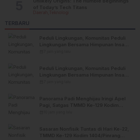
Unlikely Origins: The Humble Beginnings
of Today’s Tech Titans
Daerah
Teknologi
TERBARU
Peduli Lingkungan, Komunitas Peduli
Lingkungan Bersama Himpunan Insan
Pers (Hipsi ) Enrekang Bersih-Bersih
calendar_month
7 jam yang lalu
Sampah di Lokasi Destinasi Wisata
SWISS.
Peduli Lingkungan, Komunitas Peduli
Lingkungan Bersama Himpunan Insan
Pers (Hipsi ) Enrekang Bersih-Bersih
calendar_month
7 jam yang lalu
Sampah di Lokasi Destinasi Wisata
SWISS.
Panorama Padi Menghijau Iringi Apel
Pagi, Satgas TMMD Ke-129 Kodim
1404/Pinrang Makin Bersemangat
calendar_month
10 jam yang lalu
Sasaran Nonfisik Tuntas di Hari Ke-22,
TMMD Ke-129 Kodim 1404/Pinrang