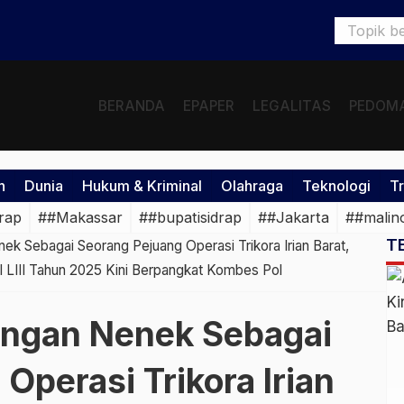
BERANDA
EPAPER
LEGALITAS
PEDOMA
h
Dunia
Hukum & Kriminal
Olahraga
Teknologi
Tr
rap
##Makassar
##bupatisidrap
##Jakarta
##malin
T
ek Sebagai Seorang Pejuang Operasi Trikora Irian Barat,
 LIII Tahun 2025 Kini Berpangkat Kombes Pol
angan Nenek Sebagai
Operasi Trikora Irian