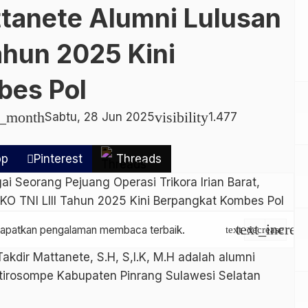
ttanete Alumni Lulusan
ahun 2025 Kini
bes Pol
r_month
visibility
Sabtu, 28 Jun 2025
1.477
pp
Pinterest
Threads
text_increa
endapatkan pengalaman membaca terbaik.
text_decrease
dir Mattanete, S.H, S,I.K, M.H adalah alumni
tirosompe Kabupaten Pinrang Sulawesi Selatan