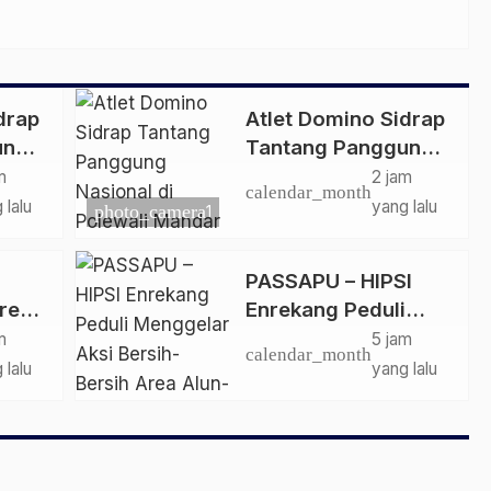
drap
Atlet Domino Sidrap
ung
Tantang Panggung
ewali
Nasional di Polewali
m
2 jam
calendar_month
Mandar 2026
 lalu
yang lalu
photo_camera
1
PASSAPU – HIPSI
res
Enrekang Peduli
ukan
Menggelar Aksi
m
5 jam
calendar_month
Bersih-Bersih Area
 lalu
yang lalu
Alun-Alun Abubakar
Lambogo Batili.
 gas