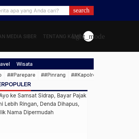
search
light_mode
N MEDIA SIBER
TENTANG KAMI
avel
Wisata
o
##Parepare
##Pinrang
##Kapolres
##Hukumkrimi
ERPOPULER