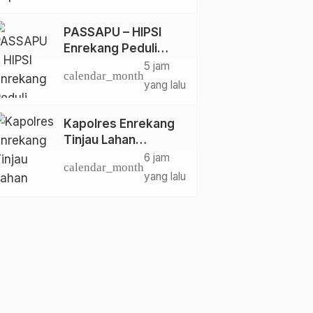
Terhadap
Kelangkaan Dan
PASSAPU – HIPSI
Lonjakan Harga gas
Enrekang Peduli
elpiji 3 kg Di
Menggelar Aksi
5 jam
Kabupaten Enrekang
calendar_month
Bersih-Bersih Area
.
yang lalu
Alun-Alun Abubakar
Lambogo Batili.
Kapolres Enrekang
Tinjau Lahan
Tanaman Jagung di
6 jam
calendar_month
Bumi Perkemahan
yang lalu
Desa Karrang