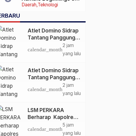
Daerah
Teknologi
Today’s Tech Titans
ERBARU
Atlet Domino Sidrap
Tantang Panggung
Nasional di Polewali
2 jam
calendar_month
Mandar 2026
yang lalu
Atlet Domino Sidrap
Tantang Panggung
Nasional di Polewali
2 jam
calendar_month
Mandar 2026
yang lalu
LSM PERKARA
Berharap Kapolres
Enrekang Melakukan
5 jam
calendar_month
Penindakan
yang lalu