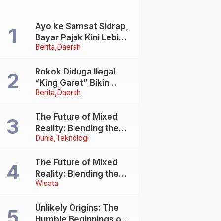
Ayo ke Samsat Sidrap,
Bayar Pajak Kini Lebih
Berita
Daerah
Ringan, Denda Dihapus,
Balik Nama
Dipermudah
Rokok Diduga Ilegal
“King Garet” Bikin
Berita
Daerah
Ketagihan, Warga
Sulsel Curigai
Kandungan Zat
The Future of Mixed
Berbahaya
Reality: Blending the
Dunia
Teknologi
Virtual and the Real
The Future of Mixed
se
Reality: Blending the
Wisata
Virtual and the Real
Unlikely Origins: The
Humble Beginnings of