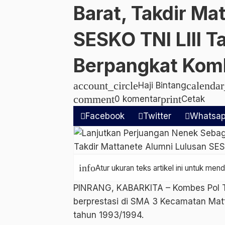
Barat, Takdir Ma
SESKO TNI LIII T
Berpangkat Kom
account_circle
calenda
Haji Bintang
comment
print
0 komentar
Cetak
Facebook
Twitter
Whatsa
info
Atur ukuran teks artikel ini untuk m
PINRANG, KABARKITA – Kombes Pol Tak
berprestasi di SMA 3 Kecamatan Mat
tahun 1993/1994.