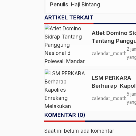
Penulis
: Haji Bintang
ARTIKEL TERKAIT
Atlet Domino Si
Tantang Pangg
Nasional di Pol
2 ja
calendar_month
Mandar 2026
yang
LSM PERKARA
Berharap Kapol
Enrekang Melak
5 ja
calendar_month
Penindakan
yang
Terhadap
KOMENTAR (0)
Kelangkaan Dan
Lonjakan Harga
Saat ini belum ada komentar
elpiji 3 kg Di