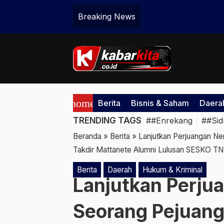
Breaking News
home
Berita
Bisnis & Saham
Daera
TRENDING TAGS
##Enrekang
##Sid
Beranda
»
Berita
»
Lanjutkan Perjuangan Nen
Takdir Mattanete Alumni Lulusan SESKO TNI
Berita
Daerah
Hukum & Kriminal
Lanjutkan Perju
Seorang Pejuang 