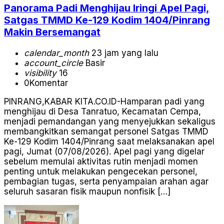
Panorama Padi Menghijau Iringi Apel Pagi,
Satgas TMMD Ke-129 Kodim 1404/Pinrang
Makin Bersemangat
calendar_month
23 jam yang lalu
account_circle
Basir
visibility
16
0
Komentar
PINRANG,KABAR KITA.CO.ID-Hamparan padi yang
menghijau di Desa Tanratuo, Kecamatan Cempa,
menjadi pemandangan yang menyejukkan sekaligus
membangkitkan semangat personel Satgas TMMD
Ke-129 Kodim 1404/Pinrang saat melaksanakan apel
pagi, Jumat (07/08/2026). Apel pagi yang digelar
sebelum memulai aktivitas rutin menjadi momen
penting untuk melakukan pengecekan personel,
pembagian tugas, serta penyampaian arahan agar
seluruh sasaran fisik maupun nonfisik […]