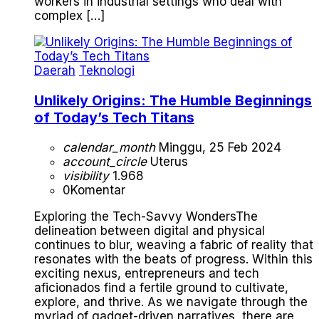
workers in industrial settings who deal with
complex […]
Daerah
Teknologi
Unlikely Origins: The Humble Beginnings
of Today’s Tech Titans
calendar_month
Minggu, 25 Feb 2024
account_circle
Uterus
visibility
1.968
0
Komentar
Exploring the Tech-Savvy WondersThe
delineation between digital and physical
continues to blur, weaving a fabric of reality that
resonates with the beats of progress. Within this
exciting nexus, entrepreneurs and tech
aficionados find a fertile ground to cultivate,
explore, and thrive. As we navigate through the
myriad of gadget-driven narratives, there are