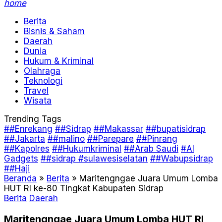
home
Berita
Bisnis & Saham
Daerah
Dunia
Hukum & Kriminal
Olahraga
Teknologi
Travel
Wisata
Trending Tags
##Enrekang
##Sidrap
##Makassar
##bupatisidrap
##Jakarta
##malino
##Parepare
##Pinrang
##Kapolres
##Hukumkriminal
##Arab Saudi
#AI
Gadgets
##sidrap #sulawesiselatan
##Wabupsidrap
##Haji
Beranda
»
Berita
»
Maritengngae Juara Umum Lomba
HUT RI ke-80 Tingkat Kabupaten Sidrap
Berita
Daerah
Maritengngae Juara Umum Lomba HUT RI