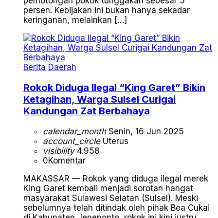
pemotongan pokok tunggakan sebesar 5
persen. Kebijakan ini bukan hanya sekadar
keringanan, melainkan […]
Berita
Daerah
Rokok Diduga Ilegal “King Garet” Bikin
Ketagihan, Warga Sulsel Curigai
Kandungan Zat Berbahaya
calendar_month
Senin, 16 Jun 2025
account_circle
Uterus
visibility
4.958
0
Komentar
MAKASSAR — Rokok yang diduga ilegal merek
King Garet kembali menjadi sorotan hangat
masyarakat Sulawesi Selatan (Sulsel). Meski
sebelumnya telah ditindak oleh pihak Bea Cukai
di Kabupaten Jeneponto, rokok ini kini justru