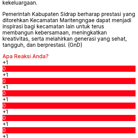
kekeluargaan.
Pemerintah Kabupaten Sidrap berharap prestasi yang
ditorehkan Kecamatan Maritengngae dapat menjadi
inspirasi bagi kecamatan lain untuk terus
membangun kebersamaan, meningkatkan
kreativitas, serta melahirkan generasi yang sehat,
tangguh, dan berprestasi. (GnD)
Apa Reaksi Anda?
+1
0
+1
0
+1
0
+1
0
+1
0
+1
0
+1