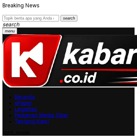
Breaking News
search
search
menu
Beranda
ePaper
Legalitas
Pedoman Media Siber
Tentang Kami
light_mode