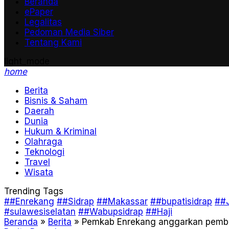
Beranda
ePaper
Legalitas
Pedoman Media Siber
Tentang Kami
light_mode
home
Berita
Bisnis & Saham
Daerah
Dunia
Hukum & Kriminal
Olahraga
Teknologi
Travel
Wisata
Trending Tags
##Enrekang
##Sidrap
##Makassar
##bupatisidrap
##J
#sulawesiselatan
##Wabupsidrap
##Haji
Beranda
»
Berita
»
Pemkab Enrekang anggarkan pembe