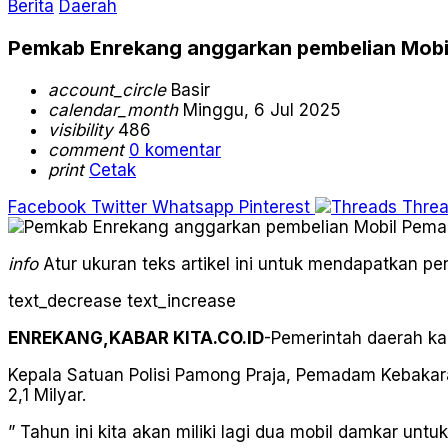
Berita
Daerah
Pemkab Enrekang anggarkan pembelian Mobi
account_circle
Basir
calendar_month
Minggu, 6 Jul 2025
visibility
486
comment
0 komentar
print
Cetak
Facebook
Twitter
Whatsapp
Pinterest
Thre
info
Atur ukuran teks artikel ini untuk mendapatkan 
text_decrease
text_increase
ENREKANG,KABAR KITA.CO.ID
-Pemerintah daerah k
Kepala Satuan Polisi Pamong Praja, Pemadam Kebakar
2,1 Milyar.
” Tahun ini kita akan miliki lagi dua mobil damkar u