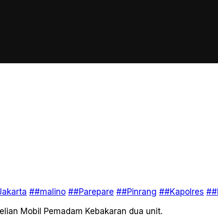
akarta
##malino
##Parepare
##Pinrang
##Kapolres
##
lian Mobil Pemadam Kebakaran dua unit.