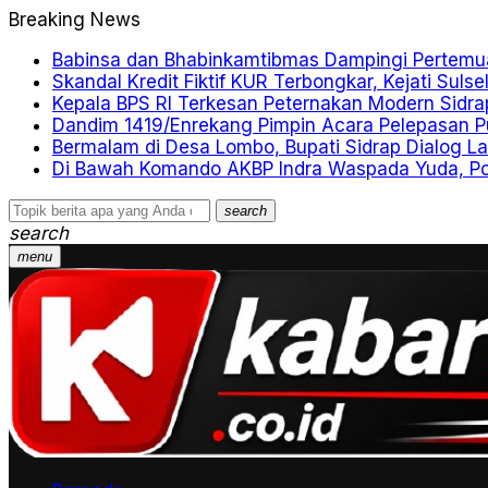
Breaking News
Babinsa dan Bhabinkamtibmas Dampingi Pertemu
Skandal Kredit Fiktif KUR Terbongkar, Kejati Suls
Kepala BPS RI Terkesan Peternakan Modern Sidra
Dandim 1419/Enrekang Pimpin Acara Pelepasan P
Bermalam di Desa Lombo, Bupati Sidrap Dialog 
Di Bawah Komando AKBP Indra Waspada Yuda, Polr
search
search
menu