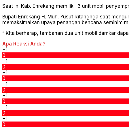
Saat ini Kab. Enrekang memiliki 3 unit mobil penyempro
Bupati Enrekang H. Muh. Yusuf Ritangnga saat mengun
memaksimalkan upaya penangan bencana seminim mu
” Kita berharap, tambahan dua unit mobil damkar dapa
Apa Reaksi Anda?
+1
0
+1
0
+1
0
+1
0
+1
0
+1
0
+1
0