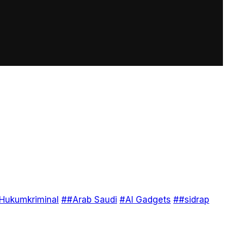
Hukumkriminal
##Arab Saudi
#AI Gadgets
##sidrap