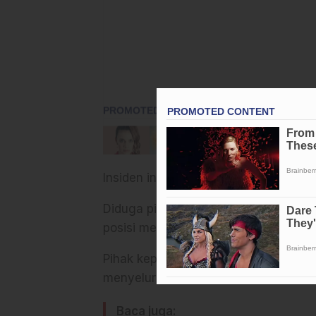
Insiden ini memunculkan sorotan taja
Diduga pihak penyelenggara mengab
posisi mereka yang terlalu dekat de
Pihak kepolisian bersama panitia ma
menyeluruh.
Baca juga: