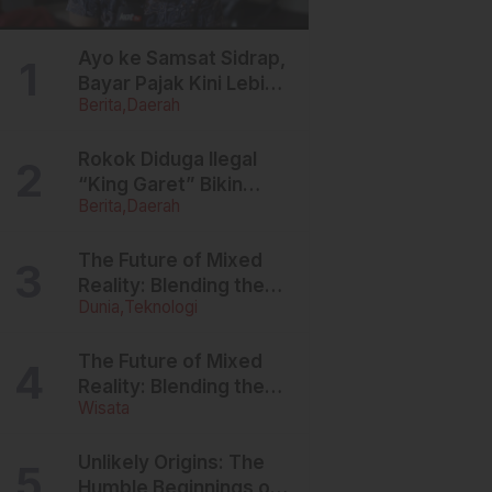
Ayo ke Samsat Sidrap,
Bayar Pajak Kini Lebih
Berita
Daerah
Ringan, Denda Dihapus,
Balik Nama
Dipermudah
Rokok Diduga Ilegal
“King Garet” Bikin
Berita
Daerah
Ketagihan, Warga
Sulsel Curigai
Kandungan Zat
The Future of Mixed
Berbahaya
Reality: Blending the
Dunia
Teknologi
Virtual and the Real
The Future of Mixed
Reality: Blending the
Wisata
Virtual and the Real
Unlikely Origins: The
Humble Beginnings of