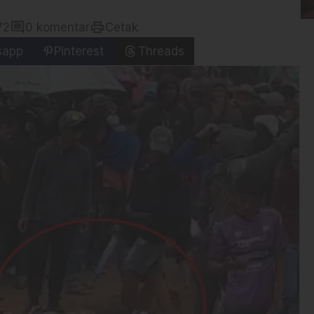
comment
print
72
0 komentar
Cetak
sapp
Pinterest
Threads