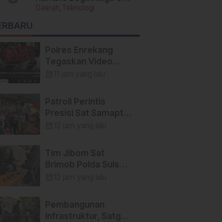
Daerah
Teknologi
Today’s Tech Titans
ERBARU
Polres Enrekang
Tegaskan Video
YouTube yang
calendar_month
11 jam yang lalu
Menyebut Peristiwa
Pembunuhan di
Patroli Perintis
Enrekang adalah
Presisi Sat Samapta
Hoaks
Polres Enrekang
calendar_month
12 jam yang lalu
Cegah Aksi
Kejahatan,
Tim Jibom Sat
Premanisme, dan
Brimob Polda Sulsel
Gangguan
Musnahkan Mortir
calendar_month
12 jam yang lalu
Kamtibmas
dan Granat
Peninggalan Militer
Pembangunan
di Enrekang
Infrastruktur, Satgas