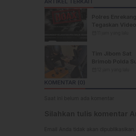
ARTIKEL TERKAIT
Polres Enrekan
Tegaskan Vide
YouTube yang
calendar_month
11 jam yang lalu
Menyebut Peris
Pembunuhan di
Tim Jibom Sat
Enrekang adala
Brimob Polda Su
Hoaks
Musnahkan Mort
calendar_month
12 jam yang lalu
dan Granat
KOMENTAR (0)
Peninggalan Mil
di Enrekang
Saat ini belum ada komentar
Silahkan tulis komentar 
Email Anda tidak akan dipublikasikan.