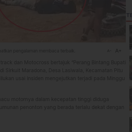
T
text_increase
dapatkan pengalaman membaca terbaik.
text_decrease
track dan Motocross bertajuk “Perang Bintang Bupati
di Sirkuit Maradona, Desa Lasiwala, Kecamatan Pitu
ukan usai insiden mengejutkan terjadi pada Minggu
cu motornya dalam kecepatan tinggi diduga
rumunan penonton yang berada terlalu dekat dengan