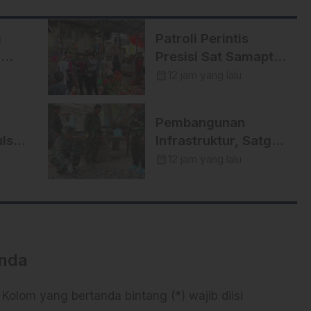
g
Patroli Perintis
o
Presisi Sat Samapta
Polres Enrekang
calendar_month
12 jam yang lalu
tiwa
Cegah Aksi
Kejahatan,
Pembangunan
h
Premanisme, dan
lsel
Infrastruktur, Satgas
Gangguan
ir
TMMD Ke-129
calendar_month
12 jam yang lalu
Kamtibmas
Kodim 1404/Pinrang
iter
Perkuat Besi Dekker
di Desa Tanratuo
Anda
 Kolom yang bertanda bintang (*) wajib diisi