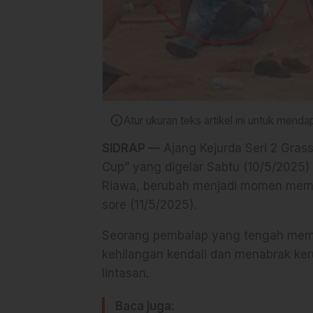
info
Atur ukuran teks artikel ini untuk men
SIDRAP —
Ajang Kejurda Seri 2 Grass
Cup” yang digelar Sabtu (10/5/2025) 
Riawa, berubah menjadi momen memil
sore (11/5/2025).
Seorang pembalap yang tengah mema
kehilangan kendali dan menabrak ke
lintasan.
Baca juga: