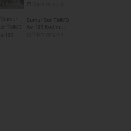
TMMD Ke-129 Kodim
calendar_month
12 jam yang lalu
1404/Pinrang
Perkuat Besi Dekker
Sumur Bor TMMD
di Desa Tanratuo
Ke-129 Kodim
1404/Pinrang
calendar_month
12 jam yang lalu
Hadirkan Air Bersih
bagi Warga Tanratuo