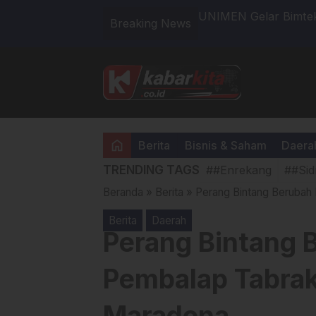
n Jabatan Fungsional
Kapolres Enrekang A
Breaking News
Primkoppol, Usung Te
Bahagia
home
Berita
Bisnis & Saham
Daera
TRENDING TAGS
##Enrekang
##Sid
Beranda
»
Berita
»
Perang Bintang Berubah
Berita
Daerah
Perang Bintang
Pembalap Tabrak 
Maradona