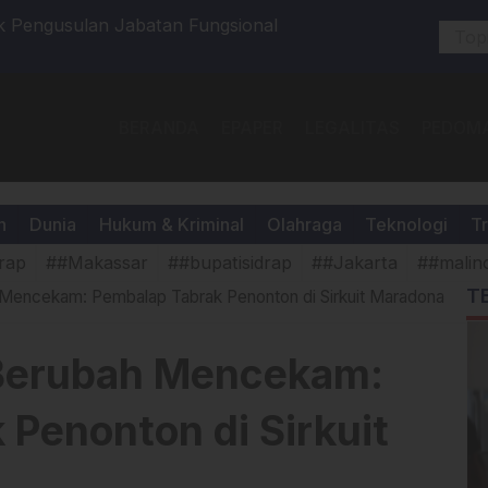
KBP Hari Budiyanto Pimpin RAT Koperasi
Rutan Mal
ma Kesejahteraan Personil Menuju Polres
Bebas Pen
BERANDA
EPAPER
LEGALITAS
PEDOMA
h
Dunia
Hukum & Kriminal
Olahraga
Teknologi
Tr
rap
##Makassar
##bupatisidrap
##Jakarta
##malin
T
 Mencekam: Pembalap Tabrak Penonton di Sirkuit Maradona
 Berubah Mencekam:
Penonton di Sirkuit