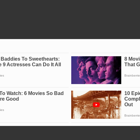
m terhadap keamanan di area sirkuit.
aikan standar keselamatan penonton, mengingat
ngan jalur balap tanpa pengamanan memadai.
sih menyelidiki penyebab kecelakaan secara