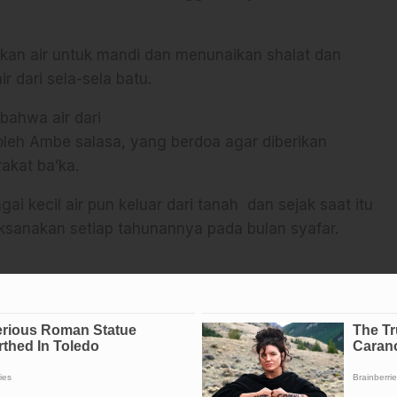
ikan air untuk mandi dan menunaikan shalat dan
 dari sela-sela batu.
 bahwa air dari
 oleh Ambe salasa, yang berdoa agar diberikan
akat ba’ka.
ai kecil air pun keluar dari tanah dan sejak saat itu
dilaksanakan setiap tahunannya pada bulan syafar.