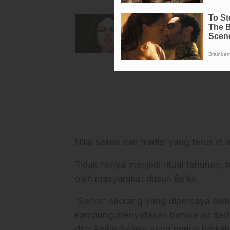
Nilai sakral dan tradisi yang terus di l
Tidak hanya menjadi ritual tahunan, te
oleh masyarakat dusun Ba’ka.
“Sanro” seorang yang dipercaya ole
kampung,menyatakan bahwa air dari sa
dan Ambe Salasa yang penuh berkah