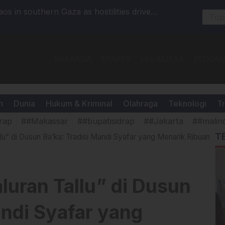
os in southern Gaza as hostilities drive
BNN Kabup
e brink of collapse
P4GN: Pe
BERANDA
EPAPER
LEGALITAS
PEDOMA
h
Dunia
Hukum & Kriminal
Olahraga
Teknologi
Tr
rap
##Makassar
##bupatisidrap
##Jakarta
##malin
T
allu” di Dusun Ba’ka: Tradisi Mandi Syafar yang Menarik Ribuan
aluran Tallu” di Dusun
andi Syafar yang