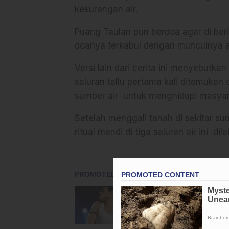
kekurangan air.
Puang Taulan pun berdoa agar di ber
doanya terkabul dengan munculnya air
Versi lain dari cerita ini menyebutkan
saluran tallu pertama kali ditemukan
sumber air untuk menghidupi masyar
Setelah menggali tanah di sekitar sung
ritual mandi di tiga saluran air ini 