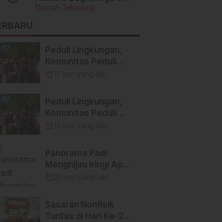
Daerah
Teknologi
Today’s Tech Titans
ERBARU
Peduli Lingkungan,
Komunitas Peduli
Lingkungan Bersama
calendar_month
17 jam yang lalu
Himpunan Insan Pers
(Hipsi ) Enrekang
Peduli Lingkungan,
Bersih-Bersih
Komunitas Peduli
Sampah di Lokasi
Lingkungan Bersama
calendar_month
17 jam yang lalu
Destinasi Wisata
Himpunan Insan Pers
SWISS.
(Hipsi ) Enrekang
Panorama Padi
Bersih-Bersih
Menghijau Iringi Apel
Sampah di Lokasi
Pagi, Satgas TMMD
calendar_month
20 jam yang lalu
Destinasi Wisata
Ke-129 Kodim
SWISS.
1404/Pinrang Makin
Sasaran Nonfisik
Bersemangat
Tuntas di Hari Ke-22,