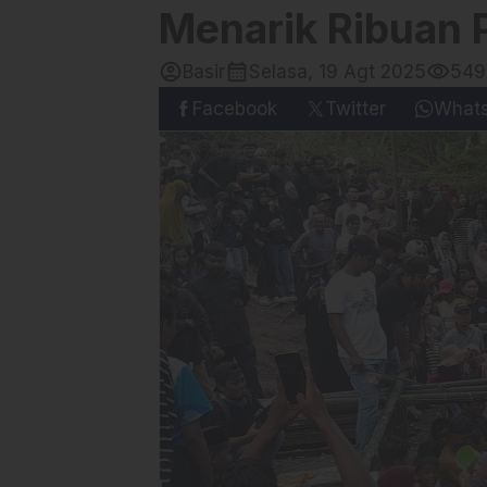
Menarik Ribuan
account_circle
calendar_month
visibility
Basir
Selasa, 19 Agt 2025
549
Facebook
Twitter
What