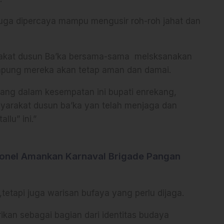
 juga dipercaya mampu mengusir roh-roh jahat dan
arakat dusun Ba’ka bersama-sama melsksanakan
mpung mereka akan tetap aman dan damai.
ang dalam kesempatan ini bupati enrekang,
arakat dusun ba’ka yan telah menjaga dan
llu” ini.”
sonel Amankan Karnaval Brigade Pangan
al,tetapi juga warisan bufaya yang perlu dijaga.
arikan sebagai bagian dari identitas budaya