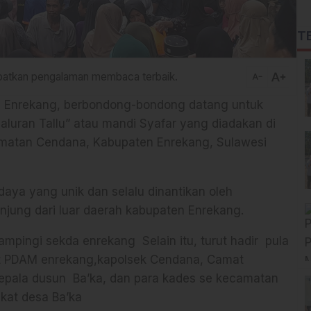
T
text_increase
dapatkan pengalaman membaca terbaik.
text_decrease
Enrekang, berbondong-bondong datang untuk
aluran Tallu” atau mandi Syafar yang diadakan di
amatan Cendana, Kabupaten Enrekang, Sulawesi
budaya yang unik dan selalu dinantikan oleh
ung dari luar daerah kabupaten Enrekang.
dampingi sekda enrekang Selain itu, turut hadir pula
ut PDAM enrekang,kapolsek Cendana, Camat
epala dusun Ba’ka, dan para kades se kecamatan
kat desa Ba’ka