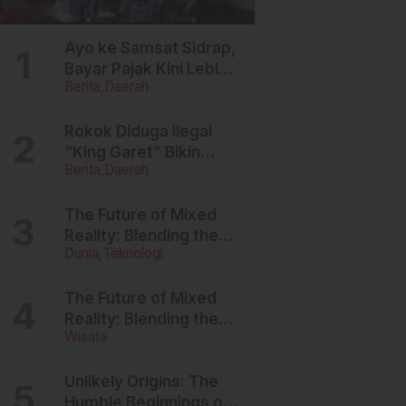
Ayo ke Samsat Sidrap,
Bayar Pajak Kini Lebih
Berita
Daerah
Ringan, Denda Dihapus,
Balik Nama
Dipermudah
Rokok Diduga Ilegal
“King Garet” Bikin
Berita
Daerah
Ketagihan, Warga
Sulsel Curigai
Kandungan Zat
The Future of Mixed
Berbahaya
Reality: Blending the
Dunia
Teknologi
Virtual and the Real
The Future of Mixed
Reality: Blending the
Wisata
Virtual and the Real
Unlikely Origins: The
Humble Beginnings of