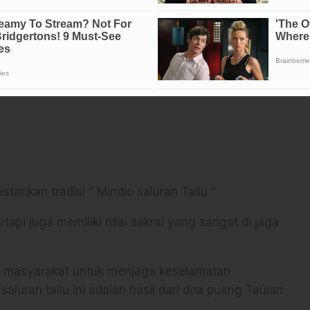
estarikan tradisi ” Mindio saluran Tallu ”
tapi juga memiliki nilai sakral yang sangat di jaga
h masyarakat untuk menjaga keselamatan
luran tallu ini adalah hasil dari doa puang Taulan
.