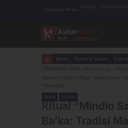
 Serap 94 Persen Gabah Petani
Hunger, thirst and cha
Breaking News
humanitarian aid to th
home
Berita
Bisnis & Saham
Daera
TRENDING TAGS
##Enrekang
##Sid
Beranda
»
Berita
»
Ritual “Mindio Saluran T
Pengunjung
Berita
Daerah
Ritual “Mindio S
Ba’ka: Tradisi M