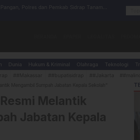
Pangan, Polres dan Pemkab Sidrap Tanam
Gudang BB
ung Program Asta Cita 2025
Tandon R
BERANDA
EPAPER
LEGALITAS
PEDOMA
h
Dunia
Hukum & Kriminal
Olahraga
Teknologi
Tr
rap
##Makassar
##bupatisidrap
##Jakarta
##malin
T
antik Mengambil Sumpah Jabatan Kepala Sekolah"
 Resmi Melantik
ah Jabatan Kepala