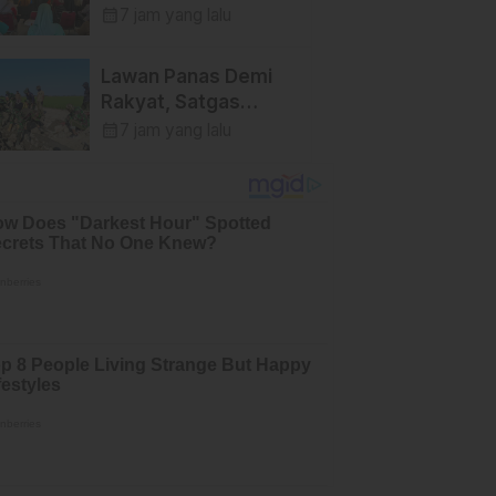
TMMD Ke-129 Kodim
calendar_month
7 jam yang lalu
1404/Pinrang
Tinggalkan Bekal
Lawan Panas Demi
Berharga bagi Warga
Rakyat, Satgas
TMMD Ke-129 Kodim
calendar_month
7 jam yang lalu
1404/Pinrang Terus
Kebut Penyelesaian
Sasaran