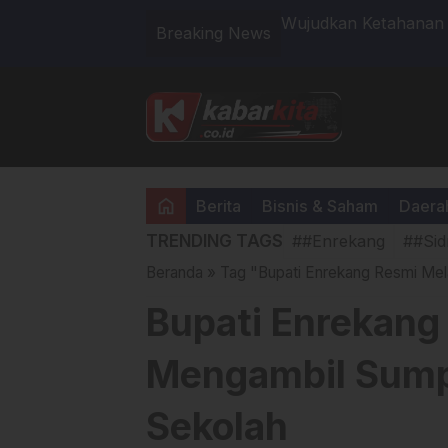
tor: Perkuat Paham Keislaman
Wujudkan Ketahanan 
Breaking News
Jagung Serentak Duk
home
Berita
Bisnis & Saham
Daera
TRENDING TAGS
##Enrekang
##Sid
Beranda
»
Tag "Bupati Enrekang Resmi Mel
Bupati Enrekang
Mengambil Sump
Sekolah