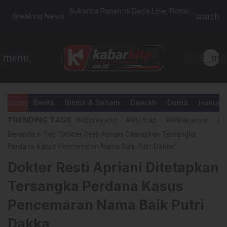
Sidrap di Batulappa
Sukacita Panen di Desa Lise, Potret
SYAQIRA 
search
Breaking News
tan dengan Warga
Sinergi Pemkab Sidrap dan Petani
Sidrap Be
Kawal Swasembada Pangan
menu
light_mo
home
Berita
Bisnis & Saham
Daerah
Dunia
Hukum &
TRENDING TAGS
##Enrekang
##Sidrap
##Makassar
##
Beranda
»
Tag "Dokter Resti Apriani Ditetapkan Tersangka
Perdana Kasus Pencemaran Nama Baik Putri Dakka"
Dokter Resti Apriani Ditetapkan
Tersangka Perdana Kasus
Pencemaran Nama Baik Putri
Dakka