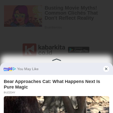
Beranda
Legalitas
Pedoman Media Siber
Tentang Kami
kabarkita.co.id - Berita Tepat, Informasi Cerdas
PT Kabarkita FNet Grup