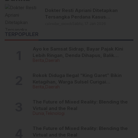
Dokter Resti Apriani Ditetapkan
Tersangka Perdana Kasus
Pencemaran Nama Baik Putri Dakka
calendar_month
Sabtu, 17 Jan 2026
TERPOPULER
Ayo ke Samsat Sidrap, Bayar Pajak Kini
Lebih Ringan, Denda Dihapus, Balik
Berita
Daerah
Nama Dipermudah
Rokok Diduga Ilegal “King Garet” Bikin
Ketagihan, Warga Sulsel Curigai
Berita
Daerah
Kandungan Zat Berbahaya
The Future of Mixed Reality: Blending the
Virtual and the Real
Dunia
Teknologi
The Future of Mixed Reality: Blending the
Virtual and the Real