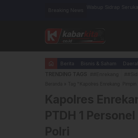
48 Sarjana
Wabup Sidrap Serukan
Breaking News
Sidrap yang Bersih da
home
Berita
Bisnis & Saham
Daera
TRENDING TAGS
##Enrekang
##Sid
Beranda
»
Tag "Kapolres Enrekang Pimpin 
Kapolres Enreka
PTDH 1 Personel
Polri