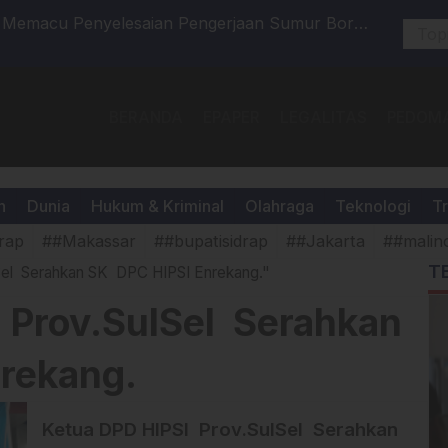
 Memacu Penyelesaian Pengerjaan Sumur Bor
Innovatio
n Air Bersih.
BERANDA
EPAPER
LEGALITAS
PEDOMA
h
Dunia
Hukum & Kriminal
Olahraga
Teknologi
Tr
rap
##Makassar
##bupatisidrap
##Jakarta
##malin
T
Sel Serahkan SK DPC HIPSI Enrekang."
 Prov.SulSel Serahkan
rekang.
Ketua DPD HIPSI Prov.SulSel Serahkan