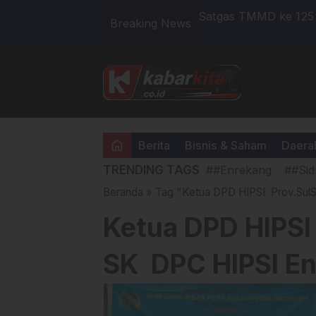
ermin Sosok Teladan Dan Pimpinan
Satgas TMMD ke 125
Breaking News
Guna Penuhi Kebutuha
home
Berita
Bisnis & Saham
Daera
TRENDING TAGS
##Enrekang
##Sid
Beranda
»
Tag "Ketua DPD HIPSI Prov.Sul
Ketua DPD HIPSI
SK DPC HIPSI En