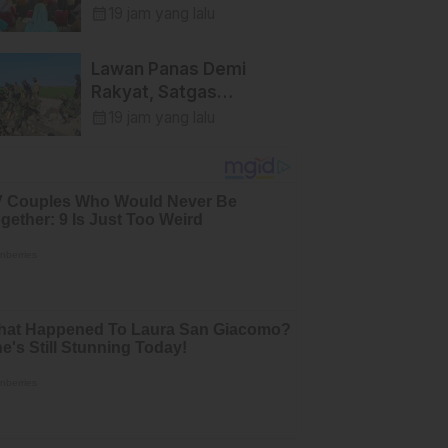
TMMD Ke-129 Kodim
calendar_month
19 jam yang lalu
1404/Pinrang
Tinggalkan Bekal
Lawan Panas Demi
Berharga bagi Warga
Rakyat, Satgas
TMMD Ke-129 Kodim
calendar_month
19 jam yang lalu
1404/Pinrang Terus
Kebut Penyelesaian
Sasaran