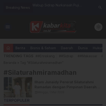
spada Yudha Bawa
Wabup Sidrap Nurkanaah Puji
Mahasisw
search
Breaking News
 Ukir Rekor
Perjuangan Tim Voli PGRI Enrekang,
Laksanaka
Narkoba
Kawinkan Dua Gelar Juara
Inovatif 
Soreang
menu
light_mode
home
Berita
Bisnis & Saham
Daerah
Dunia
Hukum &
TRENDING TAGS
##Enrekang
##Sidrap
##Makassar
##
Beranda
»
Tag "#Silaturahmiramadhan"
#Silaturahmiramadhan
Ilham Junaidy Pererat Silaturahmi
Ramadan dengan Pimpinan Daerah
Sidrap
calendar_month
Minggu, 1 Mar 2026
TERPOPULER