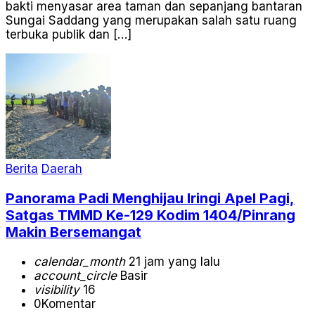
bakti menyasar area taman dan sepanjang bantaran
Sungai Saddang yang merupakan salah satu ruang
terbuka publik dan […]
Berita
Daerah
Panorama Padi Menghijau Iringi Apel Pagi,
Satgas TMMD Ke-129 Kodim 1404/Pinrang
Makin Bersemangat
calendar_month
21 jam yang lalu
account_circle
Basir
visibility
16
0
Komentar