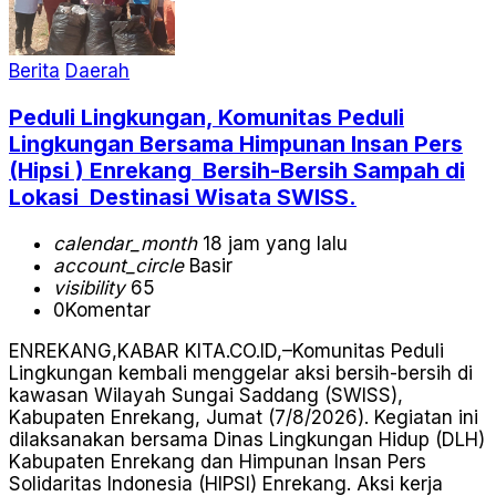
Berita
Daerah
Peduli Lingkungan, Komunitas Peduli
Lingkungan Bersama Himpunan Insan Pers
(Hipsi ) Enrekang Bersih-Bersih Sampah di
Lokasi Destinasi Wisata SWISS.
calendar_month
18 jam yang lalu
account_circle
Basir
visibility
65
0
Komentar
ENREKANG,KABAR KITA.CO.ID,–Komunitas Peduli
Lingkungan kembali menggelar aksi bersih-bersih di
kawasan Wilayah Sungai Saddang (SWISS),
Kabupaten Enrekang, Jumat (7/8/2026). Kegiatan ini
dilaksanakan bersama Dinas Lingkungan Hidup (DLH)
Kabupaten Enrekang dan Himpunan Insan Pers
Solidaritas Indonesia (HIPSI) Enrekang. Aksi kerja