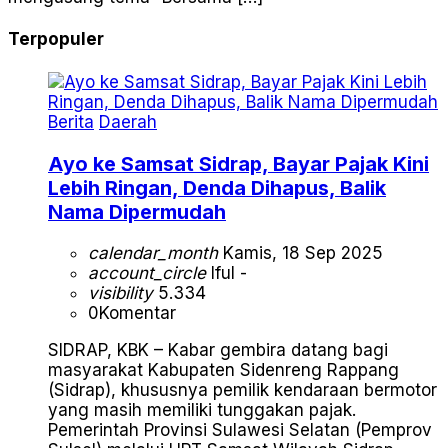
Terpopuler
Berita
Daerah
Ayo ke Samsat Sidrap, Bayar Pajak Kini
Lebih Ringan, Denda Dihapus, Balik
Nama Dipermudah
calendar_month
Kamis, 18 Sep 2025
account_circle
Iful -
visibility
5.334
0
Komentar
SIDRAP, KBK – Kabar gembira datang bagi
masyarakat Kabupaten Sidenreng Rappang
(Sidrap), khususnya pemilik kendaraan bermotor
yang masih memiliki tunggakan pajak.
Pemerintah Provinsi Sulawesi Selatan (Pemprov