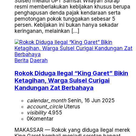
Sulsel) melalui UPT Samsat Wilayah Sidrap
resmi memberlakukan kebijakan khusus berupa
penghapusan denda pajak kendaraan serta
pemotongan pokok tunggakan sebesar 5
persen. Kebijakan ini bukan hanya sekadar
keringanan, melainkan […]
Berita
Daerah
Rokok Diduga Ilegal “King Garet” Bikin
Ketagihan, Warga Sulsel Curigai
Kandungan Zat Berbahaya
calendar_month
Senin, 16 Jun 2025
account_circle
Uterus
visibility
4.955
0
Komentar
MAKASSAR — Rokok yang diduga ilegal merek