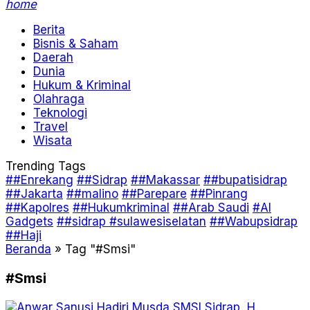
home
Berita
Bisnis & Saham
Daerah
Dunia
Hukum & Kriminal
Olahraga
Teknologi
Travel
Wisata
Trending Tags
##Enrekang
##Sidrap
##Makassar
##bupatisidrap
##Jakarta
##malino
##Parepare
##Pinrang
##Kapolres
##Hukumkriminal
##Arab Saudi
#AI
Gadgets
##sidrap #sulawesiselatan
##Wabupsidrap
##Haji
Beranda
»
Tag "#Smsi"
#Smsi