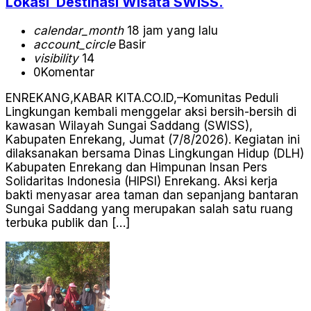
Lokasi Destinasi Wisata SWISS.
calendar_month
18 jam yang lalu
account_circle
Basir
visibility
14
0
Komentar
ENREKANG,KABAR KITA.CO.ID,–Komunitas Peduli
Lingkungan kembali menggelar aksi bersih-bersih di
kawasan Wilayah Sungai Saddang (SWISS),
Kabupaten Enrekang, Jumat (7/8/2026). Kegiatan ini
dilaksanakan bersama Dinas Lingkungan Hidup (DLH)
Kabupaten Enrekang dan Himpunan Insan Pers
Solidaritas Indonesia (HIPSI) Enrekang. Aksi kerja
bakti menyasar area taman dan sepanjang bantaran
Sungai Saddang yang merupakan salah satu ruang
terbuka publik dan […]