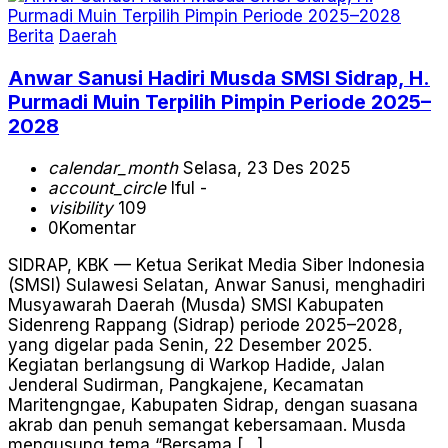
Berita
Daerah
Anwar Sanusi Hadiri Musda SMSI Sidrap, H.
Purmadi Muin Terpilih Pimpin Periode 2025–
2028
calendar_month
Selasa, 23 Des 2025
account_circle
Iful -
visibility
109
0
Komentar
SIDRAP, KBK — Ketua Serikat Media Siber Indonesia
(SMSI) Sulawesi Selatan, Anwar Sanusi, menghadiri
Musyawarah Daerah (Musda) SMSI Kabupaten
Sidenreng Rappang (Sidrap) periode 2025–2028,
yang digelar pada Senin, 22 Desember 2025.
Kegiatan berlangsung di Warkop Hadide, Jalan
Jenderal Sudirman, Pangkajene, Kecamatan
Maritengngae, Kabupaten Sidrap, dengan suasana
akrab dan penuh semangat kebersamaan. Musda
mengusung tema “Bersama […]