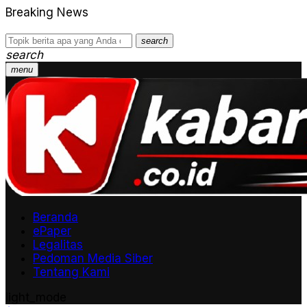
Breaking News
search
search
menu
Beranda
ePaper
Legalitas
Pedoman Media Siber
Tentang Kami
light_mode