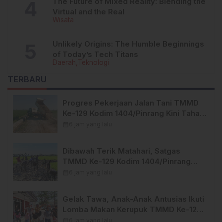
The Future of Mixed Reality: Blending the
Virtual and the Real
Wisata
Unlikely Origins: The Humble Beginnings
of Today’s Tech Titans
Daerah
Teknologi
TERBARU
Progres Pekerjaan Jalan Tani TMMD
Ke-129 Kodim 1404/Pinrang Kini Tahap
Penyelesaian.
calendar_month
6 jam yang lalu
Dibawah Terik Matahari, Satgas
TMMD Ke-129 Kodim 1404/Pinrang
Lebih Giat Tuntaskan Sasaran di Hari
calendar_month
6 jam yang lalu
Ke-25
Gelak Tawa, Anak-Anak Antusias Ikuti
Lomba Makan Kerupuk TMMD Ke-129
Kodim 1404/Pinrang
calendar_month
6 jam yang lalu