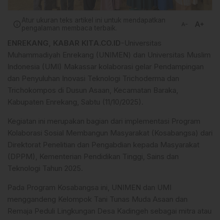
Atur ukuran teks artikel ini untuk mendapatkan
text_increase
info
text_decrease
pengalaman membaca terbaik.
ENREKANG, KABAR KITA.CO.ID
-Universitas
Muhammadiyah Enrekang (UNIMEN) dan Universitas Muslim
Indonesia (UMI) Makassar kolaborasi gelar Pendampingan
dan Penyuluhan Inovasi Teknologi Trichoderma dan
Trichokompos di Dusun Asaan, Kecamatan Baraka,
Kabupaten Enrekang, Sabtu (11/10/2025).
Kegiatan ini merupakan bagian dari implementasi Program
Kolaborasi Sosial Membangun Masyarakat (Kosabangsa) dari
Direktorat Penelitian dan Pengabdian kepada Masyarakat
(DPPM), Kementerian Pendidikan Tinggi, Sains dan
Teknologi Tahun 2025.
Pada Program Kosabangsa ini, UNIMEN dan UMI
menggandeng Kelompok Tani Tunas Muda Asaan dan
Remaja Peduli Lingkungan Desa Kadingeh sebagai mitra atau