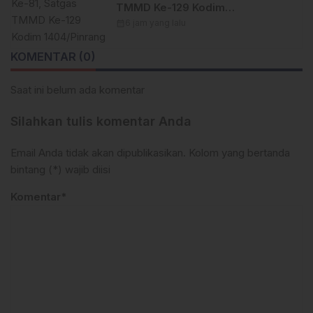
TMMD Ke-129 Kodim
1404/Pinrang Hadirkan Beragam
calendar_month
6 jam yang lalu
Lomba Meriah
KOMENTAR (0)
Saat ini belum ada komentar
Silahkan tulis komentar Anda
Email Anda tidak akan dipublikasikan. Kolom yang bertanda
bintang (*) wajib diisi
Komentar*