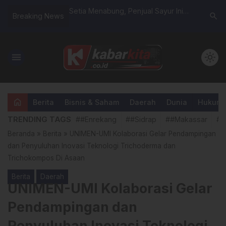
owongan Desainer
Setia Menabung, Penjual Sayur Ini
Kajati Su
search
Breaking News
r Video
Kembali Bawa Pulang Mobil dari BRI
Buka Edu
Migran In
menu
light_mode
home
Berita
Bisnis & Saham
Daerah
Dunia
Hukum &
TRENDING TAGS
##Enrekang
##Sidrap
##Makassar
##
Beranda
»
Berita
»
UNIMEN-UMI Kolaborasi Gelar Pendampingan
dan Penyuluhan Inovasi Teknologi Trichoderma dan
Trichokompos Di Asaan
Berita
Daerah
UNIMEN-UMI Kolaborasi Gelar
Pendampingan dan
Penyuluhan Inovasi Teknologi