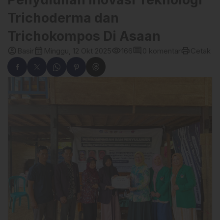
Trichoderma dan
Trichokompos Di Asaan
account_circle
calendar_month
visibility
comment
print
Basir
Minggu, 12 Okt 2025
166
0 komentar
Cetak