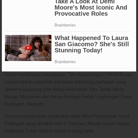
platform website sistem pemasaran online berbasis digital
untuk memasarkan produk trichoderma dan trichokompos.
Sistem ini terintegrasi dengan aplikasi media sosial dan
platform penjualan online.
Baca juga:
Kejati Sulsel Gelar Donor Darah dan Sosialisasi
Kesehatan: Wujud Kepedulian di Hari Lahir
Kejaksaan RI ke-80
Selain melakukan penyuluhan, Tim Kosabangsa UNIMEN juga
menyerahkan sejumlah peralatan teknologi pertanian yang
diterima langsung oleh Ketua Kelompok Tani Tunas Muda
Asaan, Mustamin dan Ketua Remaja Peduli Lingkungan Desa
Kadingeh, Muhadir.
Prosesi penyerahan disaksikan oleh Mitra Pemerintah Desa
Kadingeh yang diwakili oleh S. Parman, Kepala Dusun Asaan,
Sudirman T dan seluruh peserta yang hadir.