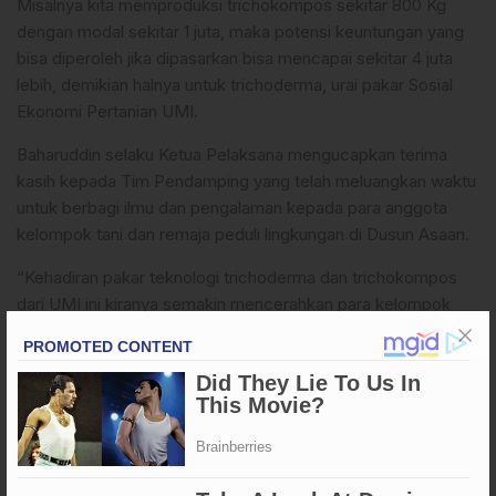
Misalnya kita memproduksi trichokompos sekitar 800 Kg
dengan modal sekitar 1 juta, maka potensi keuntungan yang
bisa diperoleh jika dipasarkan bisa mencapai sekitar 4 juta
lebih, demikian halnya untuk trichoderma, urai pakar Sosial
Ekonomi Pertanian UMI.
Baharuddin selaku Ketua Pelaksana mengucapkan terima
kasih kepada Tim Pendamping yang telah meluangkan waktu
untuk berbagi ilmu dan pengalaman kepada para anggota
kelompok tani dan remaja peduli lingkungan di Dusun Asaan.
“Kehadiran pakar teknologi trichoderma dan trichokompos
dari UMI ini kiranya semakin mencerahkan para kelompok
tani dan remaja peduli lingkungan dalam menerapkan
teknologi trichoderma dan trichokompos,” ucapnya.
Dari hasil pendampingan dan penyuluhan tersebut, para
petani sudah mampu membuat dan memproduksi
trichoderma dan trichokompos secara mandiri. Selain itu,
komunitas remaja peduli lingkungan juga sudah dibekali