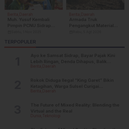
Berita
Daerah
Berita
Daerah
Buronan Dana Desa
Mahasiswa Prodi PSI
Ditangkap di
UNIMEN Sasar Empat
Perumahan Elit
Perpustakaan Ternama
calendar_month
Senin, 16 Jun 2025
calendar_month
Sabtu, 17 Mei 2025
Makassar, Tersangka
Lokasi KKN Terpadu
TERPOPULER
Diamankan Usai Tiga
Hari Pengintaian
Ayo ke Samsat Sidrap, Bayar Pajak Kini
Lebih Ringan, Denda Dihapus, Balik
Berita
Daerah
Nama Dipermudah
Rokok Diduga Ilegal “King Garet” Bikin
Ketagihan, Warga Sulsel Curigai
Berita
Daerah
Kandungan Zat Berbahaya
The Future of Mixed Reality: Blending the
Virtual and the Real
Dunia
Teknologi