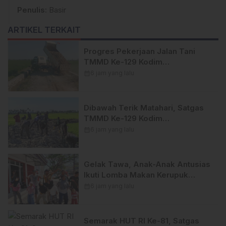
Penulis
: Basir
ARTIKEL TERKAIT
Progres Pekerjaan Jalan Tani
TMMD Ke-129 Kodim
1404/Pinrang Kini Tahap
calendar_month
6 jam yang lalu
Penyelesaian.
Dibawah Terik Matahari, Satgas
TMMD Ke-129 Kodim
1404/Pinrang Lebih Giat
calendar_month
6 jam yang lalu
Tuntaskan Sasaran di Hari Ke-25
Gelak Tawa, Anak-Anak Antusias
Ikuti Lomba Makan Kerupuk
TMMD Ke-129 Kodim
calendar_month
6 jam yang lalu
1404/Pinrang
Semarak HUT RI Ke-81, Satgas