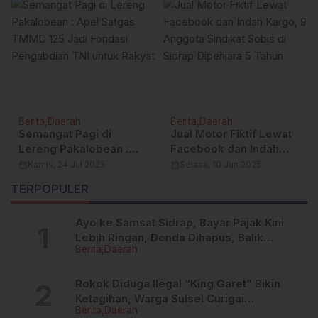
Berita
Daerah
Berita
Daerah
Semangat Pagi di
Jual Motor Fiktif Lewat
Lereng Pakalobean :
Facebook dan Indah
Apel Satgas TMMD 125
Kargo, 9 Anggota
calendar_month
Kamis, 24 Jul 2025
calendar_month
Selasa, 10 Jun 2025
Jadi Fondasi
Sindikat Sobis di Sidrap
TERPOPULER
Pengabdian TNI untuk
Dipenjara 5 Tahun
Rakyat
Ayo ke Samsat Sidrap, Bayar Pajak Kini
Lebih Ringan, Denda Dihapus, Balik
Berita
Daerah
Nama Dipermudah
Rokok Diduga Ilegal “King Garet” Bikin
Ketagihan, Warga Sulsel Curigai
Berita
Daerah
Kandungan Zat Berbahaya