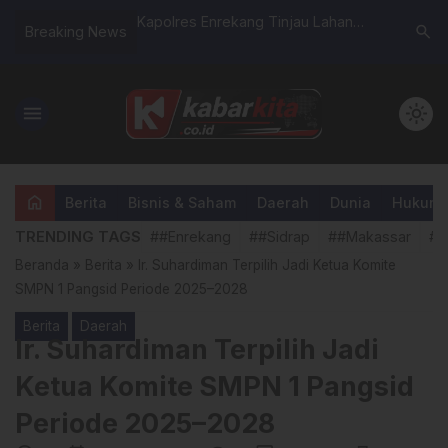
a Karya Seni ke
Kapolres Enrekang Tinjau Lahan
Tingkatka
search
Breaking News
, Angkat Budaya
Tanaman Jagung di Bumi
Satgas T
ung Regional
Perkemahan Desa Karrang
1404/Pin
Hama Tik
menu
light_mode
home
Berita
Bisnis & Saham
Daerah
Dunia
Hukum &
TRENDING TAGS
##Enrekang
##Sidrap
##Makassar
##
Beranda
»
Berita
»
Ir. Suhardiman Terpilih Jadi Ketua Komite
SMPN 1 Pangsid Periode 2025–2028
Berita
Daerah
Ir. Suhardiman Terpilih Jadi
Ketua Komite SMPN 1 Pangsid
Periode 2025–2028