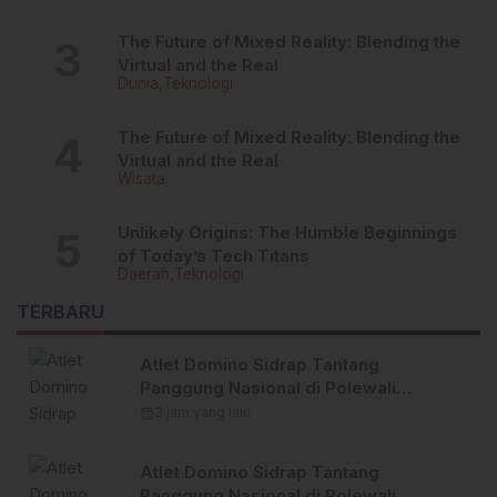
The Future of Mixed Reality: Blending the
Virtual and the Real
Dunia
Teknologi
The Future of Mixed Reality: Blending the
Virtual and the Real
Wisata
Unlikely Origins: The Humble Beginnings
of Today’s Tech Titans
Daerah
Teknologi
TERBARU
Atlet Domino Sidrap Tantang
Panggung Nasional di Polewali
Mandar 2026
calendar_month
3 jam yang lalu
Atlet Domino Sidrap Tantang
Panggung Nasional di Polewali