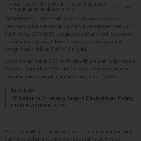
Atur ukuran teks artikel ini untuk mendapatkan
text_increase
info
text_decrease
pengalaman membaca terbaik.
SIDRAP,KBK
— UPT SMP Negeri 1 Pangsid menggelar
pemilihan Ketua dan Pengurus Komite Sekolah periode 2025–
2028, Rabu (23/7/2025). Kegiatan ini dihadiri oleh perwakilan
orang tua/wali siswa, tokoh masyarakat, serta guru dan
tenaga kependidikan SMPN 1 Pangsid.
Acara dimulai pukul 10.00 WITA dan dibuka oleh Wakil Kepala
Sekolah, Syafruddin, S.Pd., M.Pd., dilanjutkan dengan doa
bersama yang dipimpin oleh Sudirman, S.Pd., M.Pd.
Baca juga:
46 Kades di Enrekang Segera Dikukuhkan, Paling
Lambat Agustus 2025
Proses pemilihan berlangsung secara musyawarah mufakat
dan menetapkan Ir. Suhardiman sebagai Ketua Komite