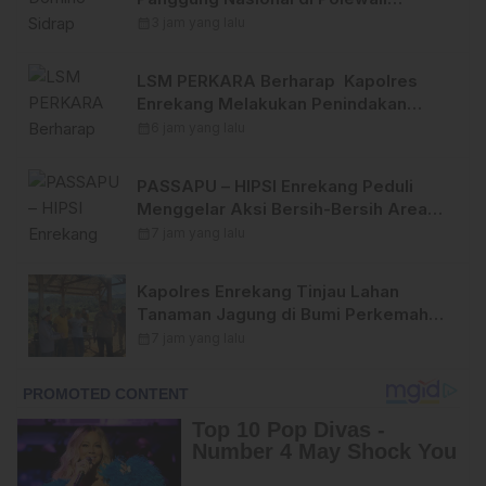
Mandar 2026
calendar_month
3 jam yang lalu
LSM PERKARA Berharap Kapolres
Enrekang Melakukan Penindakan
Terhadap Kelangkaan Dan Lonjakan
calendar_month
6 jam yang lalu
Harga gas elpiji 3 kg Di Kabupaten
Enrekang .
PASSAPU – HIPSI Enrekang Peduli
Menggelar Aksi Bersih-Bersih Area
Alun-Alun Abubakar Lambogo Batili.
calendar_month
7 jam yang lalu
Kapolres Enrekang Tinjau Lahan
Tanaman Jagung di Bumi Perkemahan
Desa Karrang
calendar_month
7 jam yang lalu