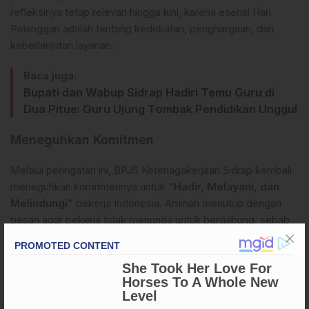
refleksinya tetap relevan hingga kini, karena esensi Hari
Pelanggan adalah tentang kedekatan, penghargaan, dan
keberlanjutan layanan.
Baca juga:
Bupati dan Wabup Sidrap Hadiri Temu Guru di
Dua Pitue: Guru Ujung Tombak Pendidikan Unggul
Meneguhkan Komitmen
Melalui peringatan ini, BPJS Ketenagakerjaan Sidrap kembali
meneguhkan komitmennya untuk
“Hadir, Melayani, dan
Melindungi”
pekerja Indonesia. Aminah menutup dengan
pesan agar pekerja tidak menunda untuk bergabung, sebab
perlindungan sosial adalah bekal penting yang tak ternilai
harganya. (GnD)
Apa Reaksi Anda?