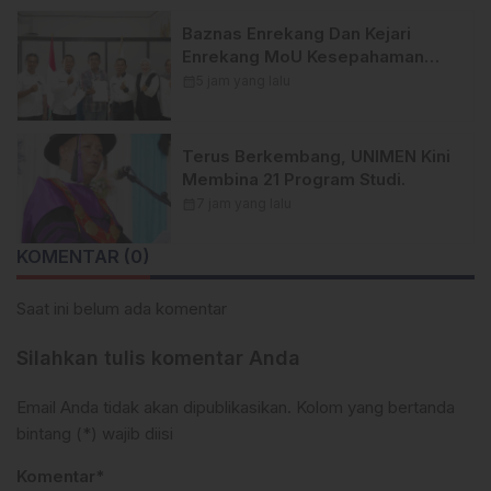
Baznas Enrekang Dan Kejari
Enrekang MoU Kesepahaman
Pendampingan Hukum Dan Datun
calendar_month
5 jam yang lalu
Terus Berkembang, UNIMEN Kini
Membina 21 Program Studi.
calendar_month
7 jam yang lalu
KOMENTAR (0)
Saat ini belum ada komentar
Silahkan tulis komentar Anda
Email Anda tidak akan dipublikasikan. Kolom yang bertanda
bintang (*) wajib diisi
Komentar*