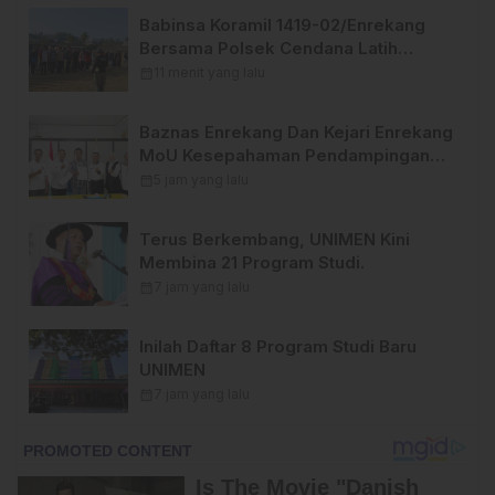
Babinsa Koramil 1419-02/Enrekang
Bersama Polsek Cendana Latih
Paskibra Jelang HUT Ke-81
calendar_month
11 menit yang lalu
Kemerdekaan RI
Baznas Enrekang Dan Kejari Enrekang
MoU Kesepahaman Pendampingan
Hukum Dan Datun
calendar_month
5 jam yang lalu
Terus Berkembang, UNIMEN Kini
Membina 21 Program Studi.
calendar_month
7 jam yang lalu
Inilah Daftar 8 Program Studi Baru
UNIMEN
calendar_month
7 jam yang lalu