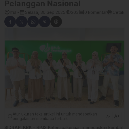
Pelanggan Nasional
account_circle
calendar_month
visibility
comment
print
Iful -
Selasa, 30 Sep 2025
203
0 komentar
Cetak
Atur ukuran teks artikel ini untuk mendapatkan
text_increase
info
text_decrease
pengalaman membaca terbaik.
SIDRAP, KBK
– BPJS Ketenagakerjaan menegaskan kembali