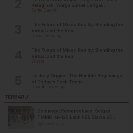
Ketagihan, Warga Sulsel Curigai
Berita
Daerah
Kandungan Zat Berbahaya
The Future of Mixed Reality: Blending the
Virtual and the Real
Dunia
Teknologi
The Future of Mixed Reality: Blending the
Virtual and the Real
Wisata
Unlikely Origins: The Humble Beginnings
of Today’s Tech Titans
Daerah
Teknologi
TERBARU
Semangat Kemerdekaan, Satgas
TMMD Ke-129 Latih PBB Siswa SD
Inpres Cempa Dao Desa Tanratuo
calendar_month
6 menit yang lalu