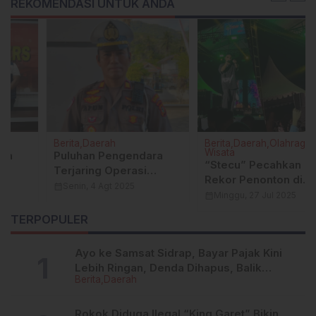
REKOMENDASI UNTUK ANDA
Berita
Daerah
Berita
Daerah
Olahraga
Wisata
Puluhan Pengendara
“Stecu” Pecahkan
Terjaring Operasi
Rekor Penonton di
Pallawa 2025 di
calendar_month
Senin, 4 Agt 2025
Sidrap, Malomo
calendar_month
Minggu, 27 Jul 2025
Enrekang
Enterprise Hidupkan
TERPOPULER
Kembali Musik Lokal
Sulsel
Ayo ke Samsat Sidrap, Bayar Pajak Kini
Lebih Ringan, Denda Dihapus, Balik
Berita
Daerah
Nama Dipermudah
Rokok Diduga Ilegal “King Garet” Bikin