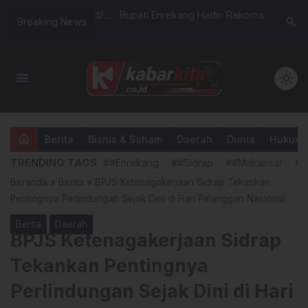
Nol Barang Bukti!
Bupati Enrekang Hadiri Rakornas
Teladani
search
Breaking News
sel di Sidrap
Pengelolaan Sampah di JICC
SAW, Polr
otal — Mobil Rental
Jakarta
1447 H
Dikembalikan!
menu
light_mode
home
Berita
Bisnis & Saham
Daerah
Dunia
Hukum &
TRENDING TAGS
##Enrekang
##Sidrap
##Makassar
##
Beranda
»
Berita
»
BPJS Ketenagakerjaan Sidrap Tekankan
Pentingnya Perlindungan Sejak Dini di Hari Pelanggan Nasional
Berita
Daerah
BPJS Ketenagakerjaan Sidrap
Tekankan Pentingnya
Perlindungan Sejak Dini di Hari