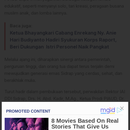
edukatif, seperti menyanyi solo, tari kreasi, peragaan busana
muslim anak, dan lomba lainnya.
Baca juga:
Ketua Bhayangkari Cabang Enrekang Ny. Anie
Hari Budiyanto Hadiri Syukuran Korps Raport,
Beri Dukungan Istri Personel Naik Pangkat
Melalui ajang ini, diharapkan sinergi antara pemerintah,
perguruan tinggi, dan orang tua dapat terus terjalin demi
mewujudkan generasi emas Sidrap yang cerdas, sehat, dan
berakhlak mulia.
Turut hadir dalam pembukaan tersebut, perwakilan Rektor IAI
DDI Sidrap, Drs. H. Abd. Kadir, M.Ag., Ketua Prodi PIAUD, Dr.
Mujahidin, S.Pd.I., M.Pd.I., jajaran dosen, tamu undangan,
serta para orang tua peserta lomba.
(*)