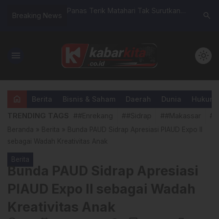
ahari Tak Surutkan
Pemkab Sidrap dan BPS Perkuat
Suara Bl
search
Breaking News
…
as TMMD ke-129
Sinergi Pembangunan Berbasis Data
Kejari Si
rang dan Warga
Akurat
Pemutus
n Fisik
menu
light_mode
home
Berita
Bisnis & Saham
Daerah
Dunia
Hukum &
TRENDING TAGS
##Enrekang
##Sidrap
##Makassar
##
Beranda
»
Berita
»
Bunda PAUD Sidrap Apresiasi PIAUD Expo II
sebagai Wadah Kreativitas Anak
Berita
Bunda PAUD Sidrap Apresiasi
PIAUD Expo II sebagai Wadah
Kreativitas Anak