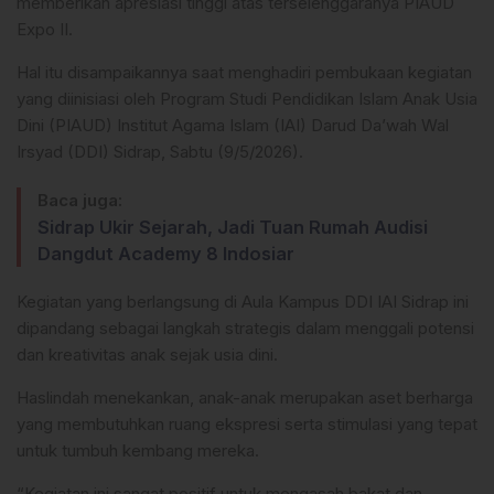
memberikan apresiasi tinggi atas terselenggaranya PIAUD
Expo II.
Hal itu disampaikannya saat menghadiri pembukaan kegiatan
yang diinisiasi oleh Program Studi Pendidikan Islam Anak Usia
Dini (PIAUD) Institut Agama Islam (IAI) Darud Da’wah Wal
Irsyad (DDI) Sidrap, Sabtu (9/5/2026).
Baca juga:
Sidrap Ukir Sejarah, Jadi Tuan Rumah Audisi
Dangdut Academy 8 Indosiar
Kegiatan yang berlangsung di Aula Kampus DDI IAI Sidrap ini
dipandang sebagai langkah strategis dalam menggali potensi
dan kreativitas anak sejak usia dini.
Haslindah menekankan, anak-anak merupakan aset berharga
yang membutuhkan ruang ekspresi serta stimulasi yang tepat
untuk tumbuh kembang mereka.
“Kegiatan ini sangat positif untuk mengasah bakat dan