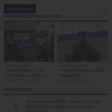
REKOMENDASI UNTUK ANDA
Berita
Daerah
Berita
Daerah
Bupati Sidrap Panen
Pemkab Enrekang Gelar
Padi Bersama Warga
Maulid Nabi,
Wattang Lowa,
Dirangkaikan Deklarasi
calendar_month
Sabtu, 13 Sep 2025
calendar_month
Senin, 8 Sep 2025
Tegaskan Komitmen
Damai untuk Indonesia
TERPOPULER
Jadikan Sidrap
Menuju Enrekang
Lumbung Pangan
Sejahtera
Ayo ke Samsat Sidrap, Bayar Pajak Kini
Nasional
Lebih Ringan, Denda Dihapus, Balik
Berita
Daerah
Nama Dipermudah