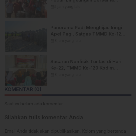
Himpunan Insan Pers (Hipsi )
calendar_month
5 jam yang lalu
Enrekang Bersih-Bersih Sampah
di Lokasi Destinasi Wisata
SWISS.
Panorama Padi Menghijau Iringi
Apel Pagi, Satgas TMMD Ke-129
Kodim 1404/Pinrang Makin
calendar_month
8 jam yang lalu
Bersemangat
Sasaran Nonfisik Tuntas di Hari
Ke-22, TMMD Ke-129 Kodim
1404/Pinrang Tinggalkan Bekal
calendar_month
8 jam yang lalu
Berharga bagi Warga
KOMENTAR (0)
Saat ini belum ada komentar
Silahkan tulis komentar Anda
Email Anda tidak akan dipublikasikan. Kolom yang bertanda