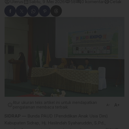
account_circle
calendar_month
visibility
comment
print
Uterus
Sabtu, 9 Mei 2026
58
0 komentar
Cetak
Atur ukuran teks artikel ini untuk mendapatkan
text_increase
info
text_decrease
pengalaman membaca terbaik.
SIDRAP —
Bunda PAUD (Pendidikan Anak Usia Dini)
Kabupaten Sidrap, Hj. Haslindah Syaharuddin, S.Pd.,