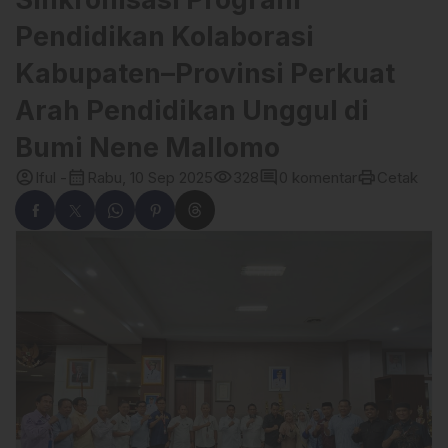
Pendidikan Kolaborasi
Kabupaten–Provinsi Perkuat
Arah Pendidikan Unggul di
Bumi Nene Mallomo
account_circle
calendar_month
visibility
comment
print
Iful -
Rabu, 10 Sep 2025
328
0 komentar
Cetak