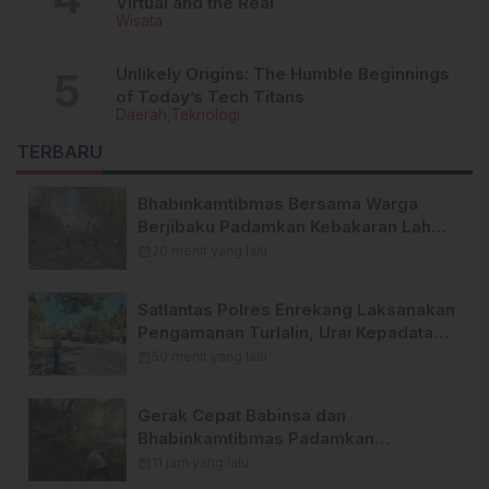
Virtual and the Real
Wisata
Unlikely Origins: The Humble Beginnings
of Today’s Tech Titans
Daerah
Teknologi
TERBARU
Bhabinkamtibmas Bersama Warga
Berjibaku Padamkan Kebakaran Lahan
di Kawasan Hutan Pinus Latimojong
calendar_month
20 menit yang lalu
Satlantas Polres Enrekang Laksanakan
Pengamanan Turlalin, Urai Kepadatan
Arus di Depan SPBU Kota Enrekang
calendar_month
50 menit yang lalu
Gerak Cepat Babinsa dan
Bhabinkamtibmas Padamkan
Kebakaran Hutan di Buntu Batu
calendar_month
11 jam yang lalu