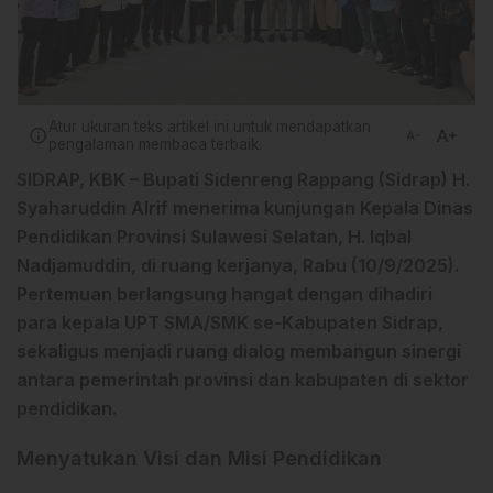
Atur ukuran teks artikel ini untuk mendapatkan
text_increase
info
text_decrease
pengalaman membaca terbaik.
SIDRAP, KBK – Bupati Sidenreng Rappang (Sidrap)
H.
Syaharuddin Alrif
menerima kunjungan
Kepala Dinas
Pendidikan Provinsi Sulawesi Selatan, H. Iqbal
Nadjamuddin
, di ruang kerjanya, Rabu (10/9/2025).
Pertemuan berlangsung hangat dengan dihadiri
para kepala
UPT SMA/SMK se-Kabupaten Sidrap
,
sekaligus menjadi ruang dialog membangun sinergi
antara pemerintah provinsi dan kabupaten di sektor
pendidikan.
Menyatukan Visi dan Misi Pendidikan