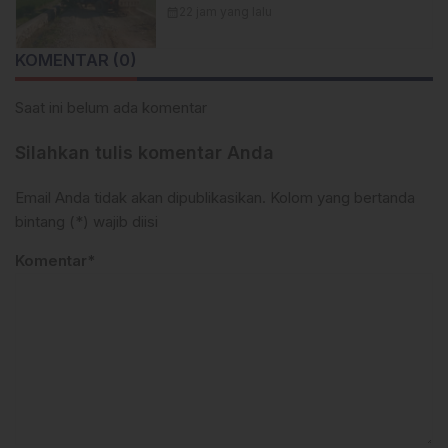
1404/Pinrang Kini Tahap
calendar_month
22 jam yang lalu
Penyelesaian.
KOMENTAR (0)
Saat ini belum ada komentar
Silahkan tulis komentar Anda
Email Anda tidak akan dipublikasikan. Kolom yang bertanda
bintang (*) wajib diisi
Komentar*