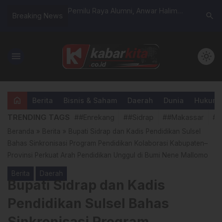
 1419-03/Baraka
Pemilu Raya Alumni, Anwar Halim
Anwar Sa
search
Breaking News
nkamtibmas
kembali terpilih manahkodai IKA
Sidrap, H
antauan Wilayah
SMEA/SMKN 1 SIDRAP.
Pimpin P
Latimojong
menu
light_mode
home
Berita
Bisnis & Saham
Daerah
Dunia
Hukum &
TRENDING TAGS
##Enrekang
##Sidrap
##Makassar
##
Beranda
»
Berita
»
Bupati Sidrap dan Kadis Pendidikan Sulsel
Bahas Sinkronisasi Program Pendidikan Kolaborasi Kabupaten–
Provinsi Perkuat Arah Pendidikan Unggul di Bumi Nene Mallomo
Berita
Daerah
Bupati Sidrap dan Kadis
Pendidikan Sulsel Bahas
Sinkronisasi Program