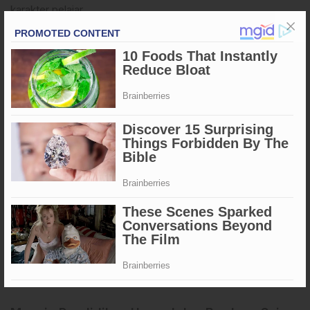
karakter pelajar.
Evaluasi Bersama dan Aksi Nyata
Pertemuan ini juga menghadirkan paparan dari Ketua
MKKS
SMA Sidrap, Siswadi
, dan Ketua
MKKS SMK Sidrap,
Rahmat Ahmad
. Keduanya menyampaikan capaian program
pendidikan sekaligus mengevaluasi berbagai tantangan yang
masih dihadapi sekolah-sekolah di daerah.
Baca juga:
Kapolres Enrekang Pimpin Apel Gelar Pasukan,
Tanda Dimulainya Operasi Ketupat Pallawa 2026
Diskusi kemudian menghasilkan sejumlah aksi konkret yang
akan ditindaklanjuti, mulai dari peningkatan kapasitas guru,
pemerataan fasilitas sekolah, hingga inovasi dalam metode
pembelajaran berbasis teknologi.