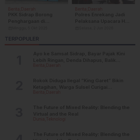
Berita
Daerah
Berita
Daerah
PKK Sidrap Borong
Polres Enrekang Jadi
Penghargaan di
Pelaksana Upacara Hari
Jambore PKK Sulsel
Lahir Pancasila Tingkat
calendar_month
Minggu, 5 Okt 2025
calendar_month
Selasa, 2 Jun 2026
2025: Bukti Kiprah Nyata
Kabupaten Tahun 2026
TERPOPULER
Kader Pemberdaya
Keluarga
Ayo ke Samsat Sidrap, Bayar Pajak Kini
Lebih Ringan, Denda Dihapus, Balik
Berita
Daerah
Nama Dipermudah
Rokok Diduga Ilegal “King Garet” Bikin
Ketagihan, Warga Sulsel Curigai
Berita
Daerah
Kandungan Zat Berbahaya
The Future of Mixed Reality: Blending the
Virtual and the Real
Dunia
Teknologi
The Future of Mixed Reality: Blending the