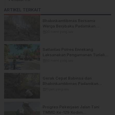
ARTIKEL TERKAIT
Bhabinkamtibmas Bersama
Warga Berjibaku Padamkan
Kebakaran Lahan di Kawasan
calendar_month
20 menit yang lalu
Hutan Pinus Latimojong
Satlantas Polres Enrekang
Laksanakan Pengamanan Turlalin,
Urai Kepadatan Arus di Depan
calendar_month
50 menit yang lalu
SPBU Kota Enrekang
Gerak Cepat Babinsa dan
Bhabinkamtibmas Padamkan
Kebakaran Hutan di Buntu Batu
calendar_month
11 jam yang lalu
Progres Pekerjaan Jalan Tani
TMMD Ke-129 Kodim