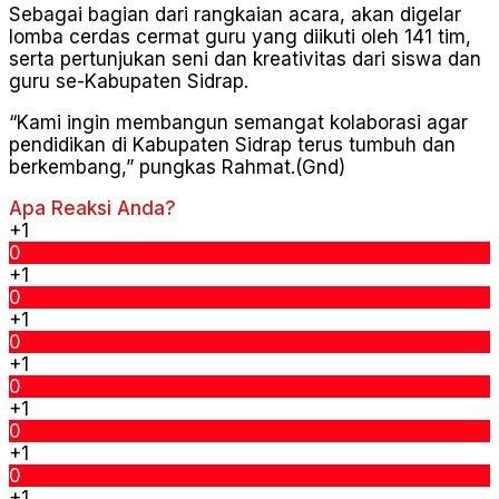
Sebagai bagian dari rangkaian acara, akan digelar
lomba cerdas cermat guru yang diikuti oleh 141 tim,
serta pertunjukan seni dan kreativitas dari siswa dan
guru se-Kabupaten Sidrap.
“Kami ingin membangun semangat kolaborasi agar
pendidikan di Kabupaten Sidrap terus tumbuh dan
berkembang,” pungkas Rahmat.(Gnd)
Apa Reaksi Anda?
+1
0
+1
0
+1
0
+1
0
+1
0
+1
0
+1