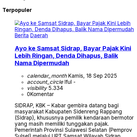
Terpopuler
Berita
Daerah
Ayo ke Samsat Sidrap, Bayar Pajak Kini
Lebih Ringan, Denda Dihapus, Balik
Nama Dipermudah
calendar_month
Kamis, 18 Sep 2025
account_circle
Iful -
visibility
5.334
0
Komentar
SIDRAP, KBK – Kabar gembira datang bagi
masyarakat Kabupaten Sidenreng Rappang
(Sidrap), khususnya pemilik kendaraan bermotor
yang masih memiliki tunggakan pajak.
Pemerintah Provinsi Sulawesi Selatan (Pemprov
Sulsel) melalui UPT Samsat Wilayah Sidrap