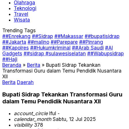
Olahraga
Teknologi
Travel
Wisata
Trending Tags
##Enrekang
##Sidrap
##Makassar
##bupatisidrap
##Jakarta
##malino
##Parepare
##Pinrang
##Kapolres
##Hukumkriminal
##Arab Saudi
#AI
Gadgets
##sidrap #sulawesiselatan
##Wabupsidrap
##Haji
Beranda
»
Berita
»
Bupati Sidrap Tekankan
Transformasi Guru dalam Temu Pendidik Nusantara
XII
Berita
Daerah
Bupati Sidrap Tekankan Transformasi Guru
dalam Temu Pendidik Nusantara XII
account_circle
Iful -
calendar_month
Sabtu, 12 Jul 2025
visibility
378