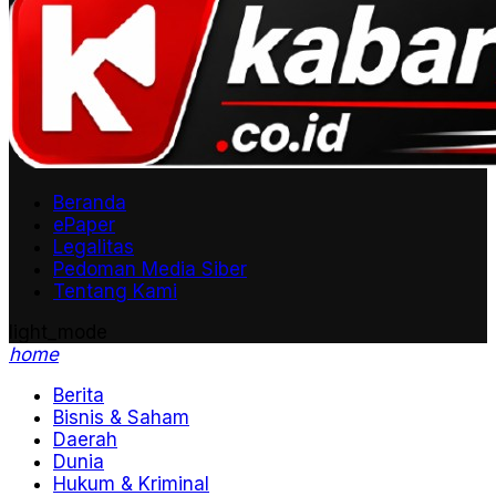
Beranda
ePaper
Legalitas
Pedoman Media Siber
Tentang Kami
light_mode
home
Berita
Bisnis & Saham
Daerah
Dunia
Hukum & Kriminal