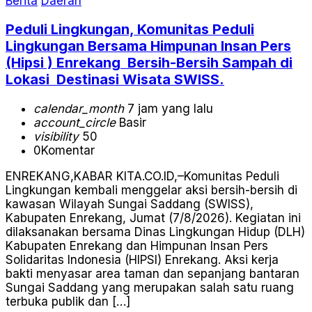
Berita
Daerah
Peduli Lingkungan, Komunitas Peduli
Lingkungan Bersama Himpunan Insan Pers
(Hipsi ) Enrekang Bersih-Bersih Sampah di
Lokasi Destinasi Wisata SWISS.
calendar_month
7 jam yang lalu
account_circle
Basir
visibility
50
0
Komentar
ENREKANG,KABAR KITA.CO.ID,–Komunitas Peduli
Lingkungan kembali menggelar aksi bersih-bersih di
kawasan Wilayah Sungai Saddang (SWISS),
Kabupaten Enrekang, Jumat (7/8/2026). Kegiatan ini
dilaksanakan bersama Dinas Lingkungan Hidup (DLH)
Kabupaten Enrekang dan Himpunan Insan Pers
Solidaritas Indonesia (HIPSI) Enrekang. Aksi kerja
bakti menyasar area taman dan sepanjang bantaran
Sungai Saddang yang merupakan salah satu ruang
terbuka publik dan […]