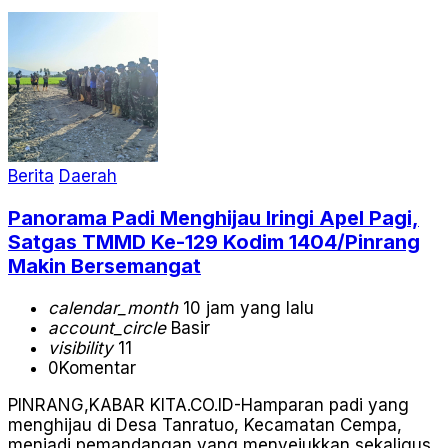
Berita
Daerah
Panorama Padi Menghijau Iringi Apel Pagi,
Satgas TMMD Ke-129 Kodim 1404/Pinrang
Makin Bersemangat
calendar_month
10 jam yang lalu
account_circle
Basir
visibility
11
0
Komentar
PINRANG,KABAR KITA.CO.ID-Hamparan padi yang
menghijau di Desa Tanratuo, Kecamatan Cempa,
menjadi pemandangan yang menyejukkan sekaligus