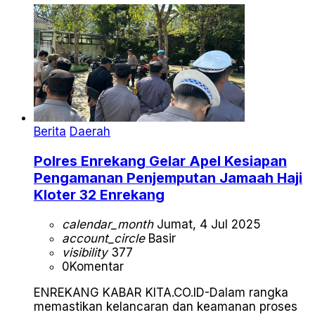
Berita
Daerah
Polres Enrekang Gelar Apel Kesiapan
Pengamanan Penjemputan Jamaah Haji
Kloter 32 Enrekang
calendar_month
Jumat, 4 Jul 2025
account_circle
Basir
visibility
377
0
Komentar
ENREKANG KABAR KITA.CO.ID-Dalam rangka
memastikan kelancaran dan keamanan proses