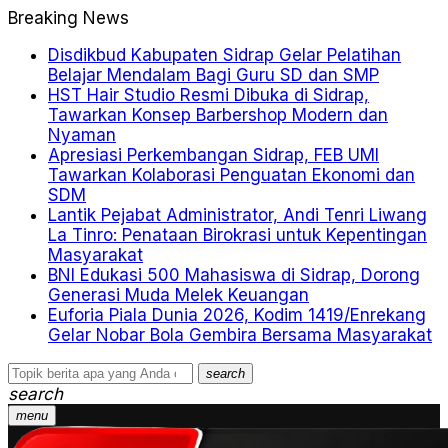
Breaking News
Disdikbud Kabupaten Sidrap Gelar Pelatihan
Belajar Mendalam Bagi Guru SD dan SMP
HST Hair Studio Resmi Dibuka di Sidrap,
Tawarkan Konsep Barbershop Modern dan
Nyaman
Apresiasi Perkembangan Sidrap, FEB UMI
Tawarkan Kolaborasi Penguatan Ekonomi dan
SDM
Lantik Pejabat Administrator, Andi Tenri Liwang
La Tinro: Penataan Birokrasi untuk Kepentingan
Masyarakat
BNI Edukasi 500 Mahasiswa di Sidrap, Dorong
Generasi Muda Melek Keuangan
Euforia Piala Dunia 2026, Kodim 1419/Enrekang
Gelar Nobar Bola Gembira Bersama Masyarakat
search
search
menu