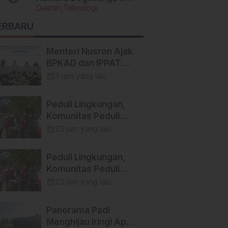
Daerah
Teknologi
Today’s Tech Titans
ERBARU
Menteri Nusron Ajak
BPKAD dan IPPAT
Se-Jateng Perkuat
calendar_month
3 jam yang lalu
Sinergi Wujudkan
Transformasi
Peduli Lingkungan,
Layanan Pertanahan
Komunitas Peduli
Lingkungan Bersama
calendar_month
23 jam yang lalu
Himpunan Insan Pers
(Hipsi ) Enrekang
Peduli Lingkungan,
Bersih-Bersih
Komunitas Peduli
Sampah di Lokasi
Lingkungan Bersama
calendar_month
23 jam yang lalu
Destinasi Wisata
Himpunan Insan Pers
SWISS.
(Hipsi ) Enrekang
Panorama Padi
Bersih-Bersih
Menghijau Iringi Apel
Sampah di Lokasi