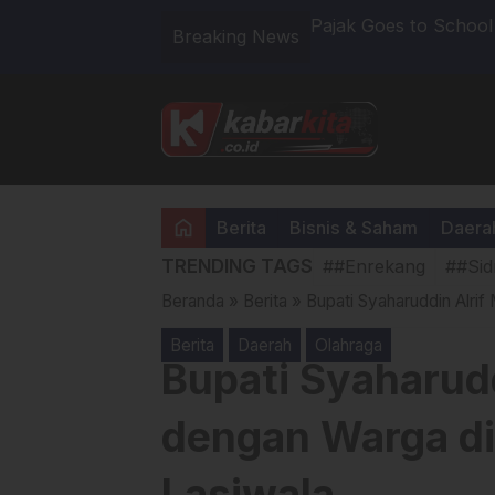
DN 1 Enrekang, Edukasi Pajak
Ratusan Massa Menun
Breaking News
eng
Copot!!, Furqan: Gug
home
Berita
Bisnis & Saham
Daera
TRENDING TAGS
##Enrekang
##Sid
Beranda
»
Berita
»
Bupati Syaharuddin Alri
Berita
Daerah
Olahraga
Bupati Syaharud
dengan Warga di
Lasiwala