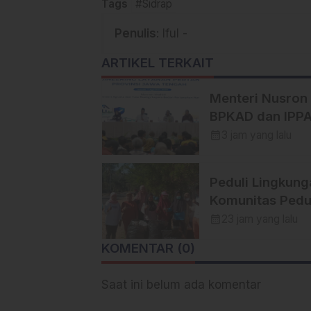
Tags
#Sidrap
Penulis
: Iful -
ARTIKEL TERKAIT
Menteri Nusron
BPKAD dan IPP
Se-Jateng Perk
calendar_month
3 jam yang lalu
Sinergi Wujudk
Transformasi
Peduli Lingkung
Layanan Pertan
Komunitas Pedu
Lingkungan
calendar_month
23 jam yang lalu
Bersama Himpu
KOMENTAR (0)
Insan Pers (Hipsi
Enrekang Bersi
Saat ini belum ada komentar
Bersih Sampah 
Lokasi Destinas