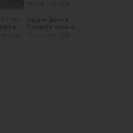
Pagi, Satgas TMMD
calendar_month
Jumat, 7 Agt 2026
Destinasi Wisata
Ke-129 Kodim
SWISS.
1404/Pinrang Makin
Sasaran Nonfisik
Bersemangat
Tuntas di Hari Ke-22,
TMMD Ke-129 Kodim
calendar_month
Jumat, 7 Agt 2026
1404/Pinrang
Tinggalkan Bekal
Berharga bagi Warga