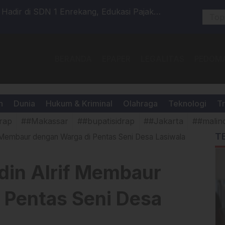
tut Kepala Pengadilan Negeri Enrekang Di
Pengabdia
urnya Proses Praperadilan Tidak Berdasar.
RSUD Ari
BERANDA
EPAPER
LEGALITAS
PEDOMA
h
Dunia
Hukum & Kriminal
Olahraga
Teknologi
Tr
rap
##Makassar
##bupatisidrap
##Jakarta
##malin
T
f Membaur dengan Warga di Pentas Seni Desa Lasiwala
din Alrif Membaur
 Pentas Seni Desa