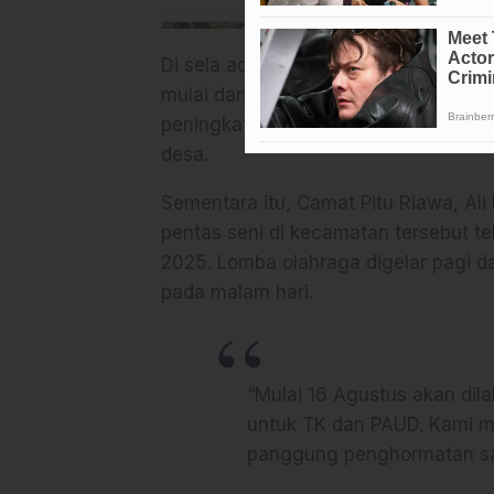
Di sela acara, Syaharuddin turut m
mulai dari perbaikan infrastruktur, k
peningkatan kualitas pendidikan, hi
desa.
Sementara itu, Camat Pitu Riawa, Al
pentas seni di kecamatan tersebut t
2025. Lomba olahraga digelar pagi d
pada malam hari.
“Mulai 16 Agustus akan dil
untuk TK dan PAUD. Kami m
panggung penghormatan saat