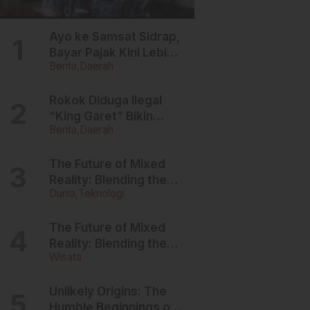
Ayo ke Samsat Sidrap,
Bayar Pajak Kini Lebih
Berita
Daerah
Ringan, Denda Dihapus,
Balik Nama
Dipermudah
Rokok Diduga Ilegal
“King Garet” Bikin
Berita
Daerah
Ketagihan, Warga
Sulsel Curigai
Kandungan Zat
The Future of Mixed
Berbahaya
Reality: Blending the
Dunia
Teknologi
Virtual and the Real
The Future of Mixed
Reality: Blending the
Wisata
Virtual and the Real
Unlikely Origins: The
Humble Beginnings of