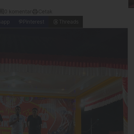
mment
print
0 komentar
Cetak
sapp
Pinterest
Threads