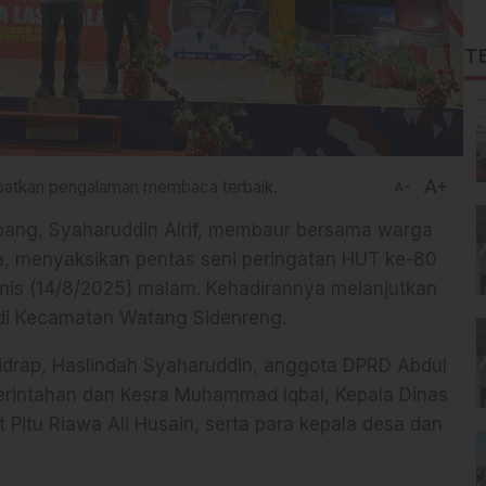
T
text_increase
dapatkan pengalaman membaca terbaik.
text_decrease
pang, Syaharuddin Alrif, membaur bersama warga
a, menyaksikan pentas seni peringatan HUT ke-80
mis (14/8/2025) malam. Kehadirannya melanjutkan
 di Kecamatan Watang Sidenreng.
idrap, Haslindah Syaharuddin, anggota DPRD Abdul
rintahan dan Kesra Muhammad Iqbal, Kepala Dinas
Pitu Riawa Ali Husain, serta para kepala desa dan