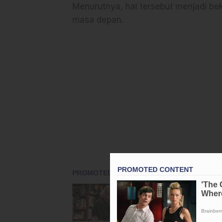
Menurutnya, hal tersebut menjadi be
masa depan.