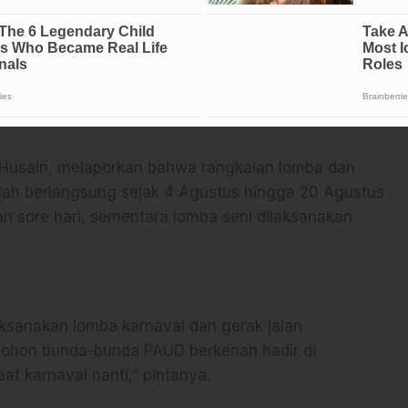
emaparkan sejumlah capaian pembangunan daerah,
elancaran distribusi pupuk, kenaikan harga gabah,
ngga kelancaran pembayaran gaji guru dan aparatur
i Husain, melaporkan bahwa rangkaian lomba dan
elah berlangsung sejak 4 Agustus hingga 20 Agustus
an sore hari, sementara lomba seni dilaksanakan
aksanakan lomba karnaval dan gerak jalan
ohon bunda-bunda PAUD berkenan hadir di
 karnaval nanti,” pintanya.