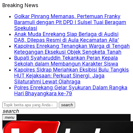
Breaking News
Golkar Pinrang Memanas, Pertemuan Franky
Baramuli dengan Plt DPD I Sulsel Tuai Beragam
Spekulasi
Anak Muda Enrekang Siap Berlaga di Audisi
DA8, Dilepas Resmi di Aula Kecamatan Alla’
Kapolres Enrekang Tenangkan Warga di Tengah
Ketegangan Eksekusi Objek Sengketa Tanah
Bupati Syaharuddin Tekankan Peran Kepala
Sekolah dalam Membangun Karakter Siswa
Kapolres Sidrap Meriahkan Eksibisi Bulu Tangkis
HUT Kejaksaan: Perkuat Sinergi, Jaga
Silaturahmi Lewat Olahraga
Polres Enrekang Gelar Syukuran Dalam Rangka
Hari Bhayangkara ke-79
search
search
menu