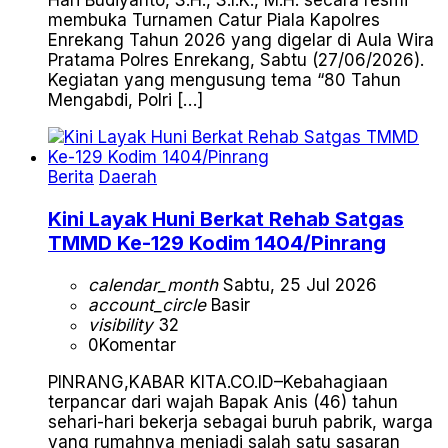
Hari Budiyanto, S.H., S.I.K., M.H. secara resmi
membuka Turnamen Catur Piala Kapolres
Enrekang Tahun 2026 yang digelar di Aula Wira
Pratama Polres Enrekang, Sabtu (27/06/2026).
Kegiatan yang mengusung tema “80 Tahun
Mengabdi, Polri […]
Berita
Daerah
Kini Layak Huni Berkat Rehab Satgas
TMMD Ke-129 Kodim 1404/Pinrang
calendar_month
Sabtu, 25 Jul 2026
account_circle
Basir
visibility
32
0
Komentar
PINRANG,KABAR KITA.CO.ID–Kebahagiaan
terpancar dari wajah Bapak Anis (46) tahun
sehari-hari bekerja sebagai buruh pabrik, warga
yang rumahnya menjadi salah satu sasaran