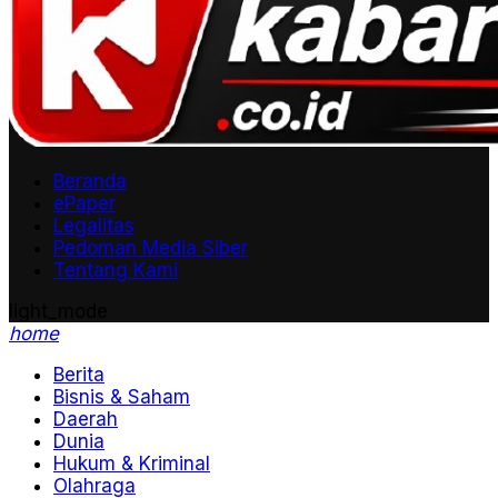
Beranda
ePaper
Legalitas
Pedoman Media Siber
Tentang Kami
light_mode
home
Berita
Bisnis & Saham
Daerah
Dunia
Hukum & Kriminal
Olahraga