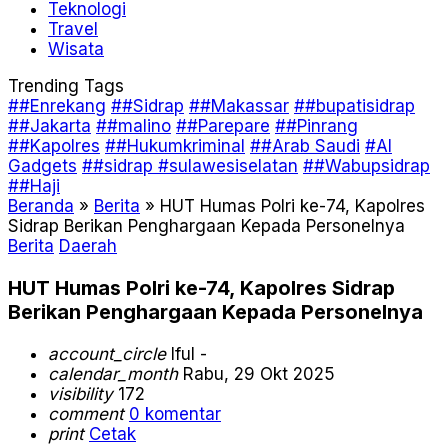
Teknologi
Travel
Wisata
Trending Tags
##Enrekang
##Sidrap
##Makassar
##bupatisidrap
##Jakarta
##malino
##Parepare
##Pinrang
##Kapolres
##Hukumkriminal
##Arab Saudi
#AI
Gadgets
##sidrap #sulawesiselatan
##Wabupsidrap
##Haji
Beranda
»
Berita
»
HUT Humas Polri ke-74, Kapolres
Sidrap Berikan Penghargaan Kepada Personelnya
Berita
Daerah
HUT Humas Polri ke-74, Kapolres Sidrap
Berikan Penghargaan Kepada Personelnya
account_circle
Iful -
calendar_month
Rabu, 29 Okt 2025
visibility
172
comment
0 komentar
print
Cetak