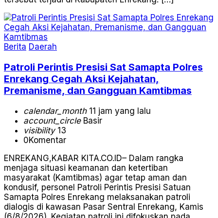
Berita
Daerah
Patroli Perintis Presisi Sat Samapta Polres
Enrekang Cegah Aksi Kejahatan,
Premanisme, dan Gangguan Kamtibmas
calendar_month
11 jam yang lalu
account_circle
Basir
visibility
13
0
Komentar
ENREKANG,KABAR KITA.CO.ID– Dalam rangka
menjaga situasi keamanan dan ketertiban
masyarakat (Kamtibmas) agar tetap aman dan
kondusif, personel Patroli Perintis Presisi Satuan
Samapta Polres Enrekang melaksanakan patroli
dialogis di kawasan Pasar Sentral Enrekang, Kamis
(6/8/2026). Kegiatan patroli ini difokuskan pada