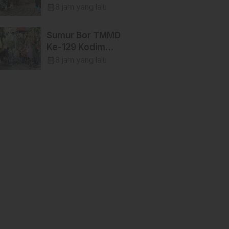
TMMD Ke-129 Kodim
calendar_month
8 jam yang lalu
1404/Pinrang
Perkuat Besi Dekker
Sumur Bor TMMD
di Desa Tanratuo
Ke-129 Kodim
1404/Pinrang
calendar_month
8 jam yang lalu
Hadirkan Air Bersih
bagi Warga Tanratuo