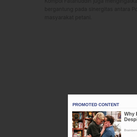
Kompol Fatahuddin juga mengingatka
bergantung pada sinergitas antara Pol
masyarakat petani.