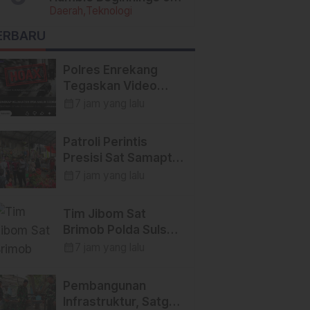
Daerah
Teknologi
Today’s Tech Titans
ERBARU
Polres Enrekang
Tegaskan Video
YouTube yang
calendar_month
7 jam yang lalu
Menyebut Peristiwa
Pembunuhan di
Patroli Perintis
Enrekang adalah
Presisi Sat Samapta
Hoaks
Polres Enrekang
calendar_month
7 jam yang lalu
Cegah Aksi
Kejahatan,
Tim Jibom Sat
Premanisme, dan
Brimob Polda Sulsel
Gangguan
Musnahkan Mortir
calendar_month
7 jam yang lalu
Kamtibmas
dan Granat
Peninggalan Militer
Pembangunan
di Enrekang
Infrastruktur, Satgas