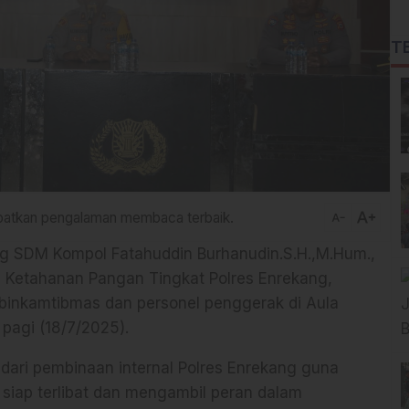
T
text_increase
dapatkan pengalaman membaca terbaik.
text_decrease
g SDM Kompol Fatahuddin Burhanudin.S.H.,M.Hum.,
 Ketahanan Pangan Tingkat Polres Enrekang,
inkamtibmas dan personel penggerak di Aula
pagi (18/7/2025).
dari pembinaan internal Polres Enrekang guna
siap terlibat dan mengambil peran dalam