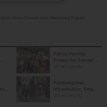
lisasi Kinerja Personel dalam Mendukung Program
g
Patroli Perintis
o
Presisi Sat Samapta
Polres Enrekang
calendar_month
7 jam yang lalu
tiwa
Cegah Aksi
Kejahatan,
Pembangunan
h
Premanisme, dan
lsel
Infrastruktur, Satgas
Gangguan
ir
TMMD Ke-129
calendar_month
8 jam yang lalu
Kamtibmas
Kodim 1404/Pinrang