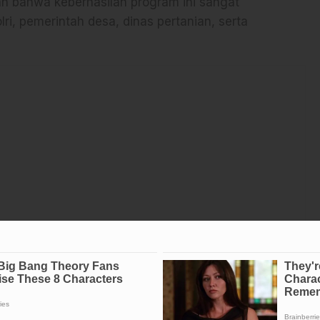
n bahwa keberhasilan program ini sangat
ri, pemerintah desa, dinas pertanian, serta