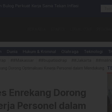
Bulog Perkuat Kerja Sama Tekan Inflasi
Bupati En
BERANDA
EPAPER
LEGALITAS
PEDOMA
h
Dunia
Hukum & Kriminal
Olahraga
Teknologi
Tr
rap
##Makassar
##bupatisidrap
##Jakarta
##malin
T
ang Dorong Optimalisasi Kinerja Personel dalam Mendukung
es Enrekang Dorong
erja Personel dalam