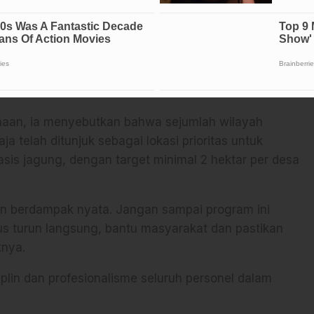
nrekang meminta para personel aktif berkoordinasi
ani, khususnya dalam pemetaan dan pemanfaatan
anaan, ia menyebutkan bahwa sejumlah wilayah
 telah ditunjuk sebagai lokasi prioritas untuk
is jagung, dengan target minimal 2 hektar per desa
kan berdampak nyata. Jangan sampai program ini
arus turun langsung, bantu masyarakat dan pastikan
tnya.
plin dan profesionalisme seluruh personel dalam