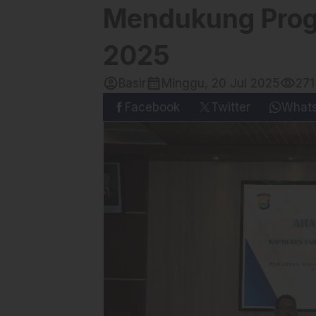
Mendukung Prog
2025
account_circle
calendar_month
visibility
Basir
Minggu, 20 Jul 2025
271
Facebook
Twitter
What