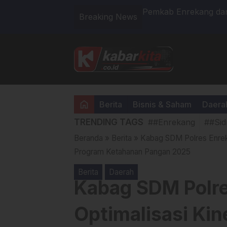
m Dit Tahti Polda Sulsel
Pemkab Enrekang dan 
Breaking News
home
Berita
Bisnis & Saham
Daera
TRENDING TAGS
##Enrekang
##Sid
Beranda
»
Berita
»
Kabag SDM Polres Enrek
Program Ketahanan Pangan 2025
Berita
Daerah
Kabag SDM Polr
Optimalisasi Kin