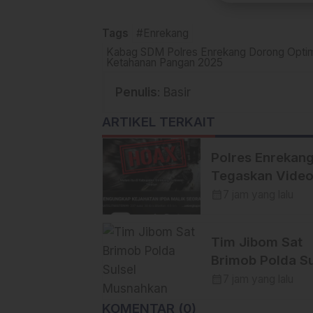
Tags
#Enrekang
Kabag SDM Polres Enrekang Dorong Optima
Ketahanan Pangan 2025
Penulis
: Basir
ARTIKEL TERKAIT
Polres Enrekan
Tegaskan Vide
YouTube yang
calendar_month
7 jam yang lalu
Menyebut Peris
Pembunuhan di
Tim Jibom Sat
Enrekang adala
Brimob Polda Su
Hoaks
Musnahkan Mort
calendar_month
7 jam yang lalu
dan Granat
KOMENTAR (0)