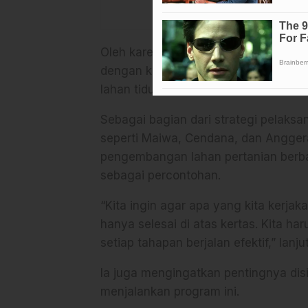
Oleh karena itu, Kabag SDM polres E
dengan kepala desa dan kelompok t
lahan tidur.
Sebagai bagian dari strategi pelaks
seperti Maiwa, Cendana, dan Anggeraja
pengembangan lahan pertanian berbas
sebagai percontohan.
“Kita ingin agar apa yang kita kerja
hanya selesai di atas kertas. Kita h
setiap tahapan berjalan efektif,” lanju
Ia juga mengingatkan pentingnya disi
menjalankan program ini.