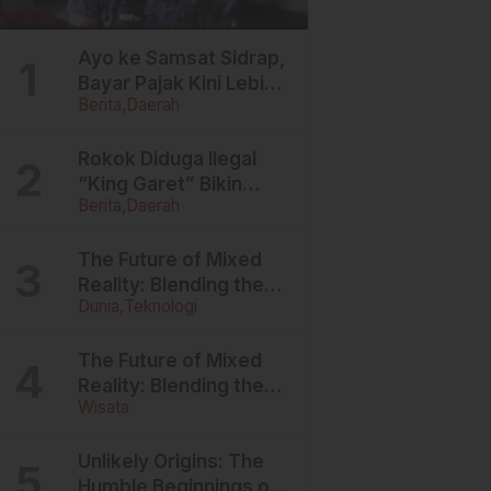
Ayo ke Samsat Sidrap,
Bayar Pajak Kini Lebih
Berita
Daerah
Ringan, Denda Dihapus,
Balik Nama
Dipermudah
Rokok Diduga Ilegal
“King Garet” Bikin
Berita
Daerah
Ketagihan, Warga
Sulsel Curigai
Kandungan Zat
The Future of Mixed
Berbahaya
Reality: Blending the
Dunia
Teknologi
Virtual and the Real
The Future of Mixed
Reality: Blending the
Wisata
Virtual and the Real
Unlikely Origins: The
Humble Beginnings of