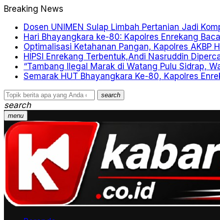
Breaking News
Dosen UNIMEN Sulap Limbah Pertanian Jadi Komp
Hari Bhayangkara ke-80: Kapolres Enrekang Baca
Optimalisasi Ketahanan Pangan, Kapolres AKBP Ha
HIPSI Enrekang Terbentuk,Andi Nasruddin Diperc
“Tambang Ilegal Marak di Watang Pulu Sidrap, 
Semarak HUT Bhayangkara Ke-80, Kapolres Enrek
search
search
menu