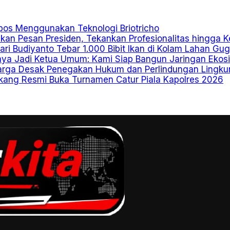
os Menggunakan Teknologi Briotricho
kan Pesan Presiden, Tekankan Profesionalitas hingga 
ri Budiyanto Tebar 1.000 Bibit Ikan di Kolam Lahan Gu
aya Jadi Ketua Umum: Kami Siap Bangun Jaringan Ekosi
Warga Desak Penegakan Hukum dan Perlindungan Lingk
ang Resmi Buka Turnamen Catur Piala Kapolres 2026