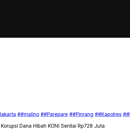
akarta
##malino
##Parepare
##Pinrang
##Kapolres
##
 Korupsi Dana Hibah KONI Senilai Rp728 Juta