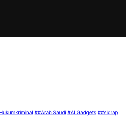
Hukumkriminal
##Arab Saudi
#AI Gadgets
##sidrap