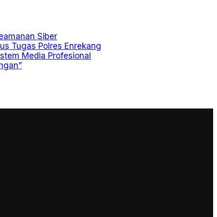
Keamanan Siber
gus Tugas Polres Enrekang
stem Media Profesional
ungan”