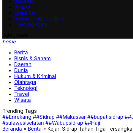
Beranda
ePaper
Legalitas
Pedoman Media Siber
Tentang Kami
light_mode
home
Berita
Bisnis & Saham
Daerah
Dunia
Hukum & Kriminal
Olahraga
Teknologi
Travel
Wisata
Trending Tags
##Enrekang
##Sidrap
##Makassar
##bupatisidrap
##J
#sulawesiselatan
##Wabupsidrap
##Haji
Beranda
»
Berita
»
Kejari Sidrap Tahan Tiga Tersangka