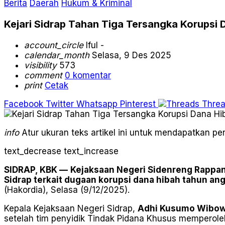
Berita
Daerah
Hukum & Kriminal
Kejari Sidrap Tahan Tiga Tersangka Korupsi 
account_circle
Iful -
calendar_month
Selasa, 9 Des 2025
visibility
573
comment
0 komentar
print
Cetak
Facebook
Twitter
Whatsapp
Pinterest
Thre
info
Atur ukuran teks artikel ini untuk mendapatkan 
text_decrease
text_increase
SIDRAP, KBK —
Kejaksaan Negeri Sidenreng Rappang
Sidrap terkait dugaan korupsi dana hibah tahun a
(Hakordia), Selasa (9/12/2025).
Kepala Kejaksaan Negeri Sidrap,
Adhi Kusumo Wibow
setelah tim penyidik Tindak Pidana Khusus memperole