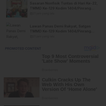
Sasaran Nonfisik Tuntas di Hari Ke-22,
TMMD Ke-129 Kodim 1404/Pinrang
Tinggalkan Bekal Berharga bagi
calendar_month
21 jam yang lalu
Warga
Lawan Panas Demi Rakyat, Satgas
TMMD Ke-129 Kodim 1404/Pinrang
Terus Kebut Penyelesaian Sasaran
calendar_month
21 jam yang lalu