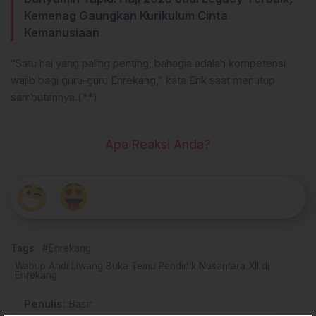
Kemenag Gaungkan Kurikulum Cinta
Kemanusiaan
“Satu hal yang paling penting; bahagia adalah kompetensi
wajib bagi guru-guru Enrekang,” kata Erik saat menutup
sambutannya.(**)
Apa Reaksi Anda?
Tags
#Enrekang
Wabup Andi Liwang Buka Temu Pendidik Nusantara XII di
Enrekang
Penulis
: Basir