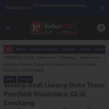
Polres Sidrap Kawal Aksi Damai,
Camat Ma
search
Breaking News
Kapolres Fantry Taherong: Terima
Remes Cu
Kasih Mahasiswa, Aspirasi
Disampaikan Adem dan Sejuk
menu
light_mode
home
Berita
Bisnis & Saham
Daerah
Dunia
Hukum &
TRENDING TAGS
##Enrekang
##Sidrap
##Makassar
##
Beranda
»
Berita
»
Wabup Andi Liwang Buka Temu Pendidik
Nusantara XII di Enrekang
Berita
Daerah
Wabup Andi Liwang Buka Temu
Pendidik Nusantara XII di
Enrekang