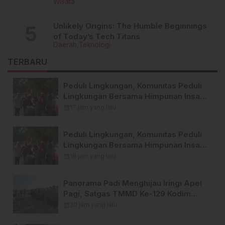
Wisata
Unlikely Origins: The Humble Beginnings
of Today’s Tech Titans
Daerah
Teknologi
TERBARU
Peduli Lingkungan, Komunitas Peduli
Lingkungan Bersama Himpunan Insan
Pers (Hipsi ) Enrekang Bersih-Bersih
calendar_month
17 jam yang lalu
Sampah di Lokasi Destinasi Wisata
SWISS.
Peduli Lingkungan, Komunitas Peduli
Lingkungan Bersama Himpunan Insan
Pers (Hipsi ) Enrekang Bersih-Bersih
calendar_month
18 jam yang lalu
Sampah di Lokasi Destinasi Wisata
SWISS.
Panorama Padi Menghijau Iringi Apel
Pagi, Satgas TMMD Ke-129 Kodim
1404/Pinrang Makin Bersemangat
calendar_month
20 jam yang lalu