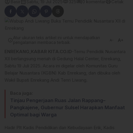
account_circle
calendar_month
visibility
comment
print
Basir
Sabtu, 19 Jul 2025
325
0 komentar
Cetak
Atur ukuran teks artikel ini untuk mendapatkan
text_increase
info
text_decrease
pengalaman membaca terbaik.
ENREKANG,KABAR KITA.CO.ID
-Temu Pendidik Nusantara
XII berlangsung meriah di Gedung Halal Center, Enrekang,
Sabtu 19 Juli 2025. Acara ini digelar oleh Komunitas Guru
Belajar Nusantara (KGBN) Kab Enrekang, dan dibuka oleh
Wakil Bupati Enrekang Andi Tenri Liwang.
Baca juga:
Tinjau Pengerjaan Ruas Jalan Rappang–
Pangkajene, Gubernur Sulsel Harapkan Manfaat
Optimal bagi Warga
Hadir Plt Kadis Pendidikan dan Kebudayaan Erik, Kadis