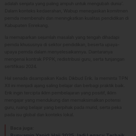
adalah senjata yang paling ampuh untuk mengubah dunia’.
Dalam konteks kedaerahan, Wabup menegaskan komitmen
pemda membenahi dan meningkatkan kualitas pendidikan di
Kabupaten Enrekang.
Ia memaparkan sejumlah masalah yang tengah dihadapi
pemda khususnya di sektor pendidikan, beserta upaya-
upaya pemda dalam menyelesaikannya. Diantaranya
mengenai kontrak PPPK, redistribusi guru, serta tunjangan
sertifikasi 2024.
Hal senada disampaikan Kadis Dikbud Erik. Ia meminta TPN
XII ini menjadi ajang saling belajar dan berbagi praktik baik.
Erik ingin tercipta iklim pembelajaran yang positif, iklim
mengajar yang mendukung dan memaksimalkan potensi
guru, ruang belajar yang berpihak pada murid, serta peka
pada isu global dan konteks lokal.
Baca juga:
Bunyamin Yapid: Haji 2025 Jadi Legacy Terbaik,