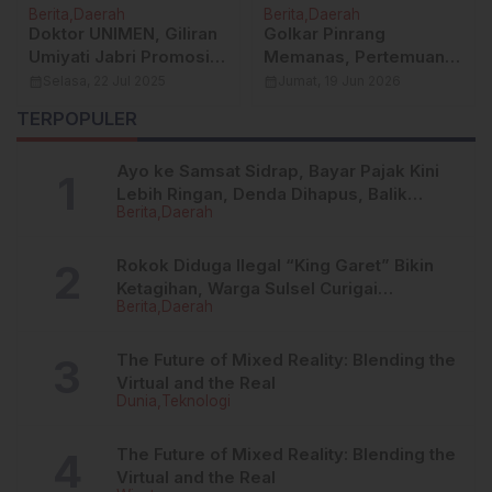
Berita
Daerah
Berita
Daerah
Doktor UNIMEN, Giliran
Golkar Pinrang
Umiyati Jabri Promosi
Memanas, Pertemuan
Hari Ini
Franky Baramuli dengan
calendar_month
Selasa, 22 Jul 2025
calendar_month
Jumat, 19 Jun 2026
Plt DPD I Sulsel Tuai
TERPOPULER
Beragam Spekulasi
Ayo ke Samsat Sidrap, Bayar Pajak Kini
Lebih Ringan, Denda Dihapus, Balik
Berita
Daerah
Nama Dipermudah
Rokok Diduga Ilegal “King Garet” Bikin
Ketagihan, Warga Sulsel Curigai
Berita
Daerah
Kandungan Zat Berbahaya
The Future of Mixed Reality: Blending the
Virtual and the Real
Dunia
Teknologi
The Future of Mixed Reality: Blending the
Virtual and the Real